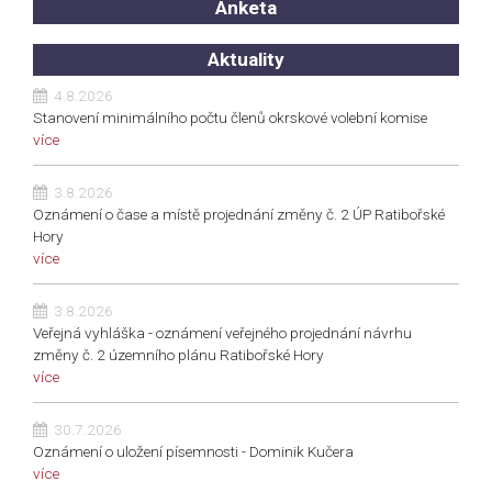
Anketa
Aktuality
4.8.2026
Stanovení minimálního počtu členů okrskové volební komise
více
3.8.2026
Oznámení o čase a místě projednání změny č. 2 ÚP Ratibořské
Hory
více
3.8.2026
Veřejná vyhláška - oznámení veřejného projednání návrhu
změny č. 2 územního plánu Ratibořské Hory
více
30.7.2026
Oznámení o uložení písemnosti - Dominik Kučera
více