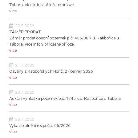
Tábora. Více info v přiložené příloze.
více
22.7.2026
ZÁMĚR PRODAT
Záměr prodat obecní pozemek p.č. 436/38 k.ú. Ratibořice u
Tábora. Více info v přiložené příloze.
více
21.7.2026
Ozvěny z Ratibořských Hor č. 2 - červen 2026
více
20.7.2026
Aukční vyhláška pozemek p.č. 1745 k.ú. Ratibořice u Tábora
více
20.7.2026
Výkaz o plnění rozpočtu 06/2026
více