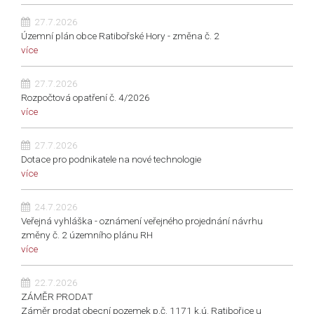
27.7.2026
Územní plán obce Ratibořské Hory - změna č. 2
více
27.7.2026
Rozpočtová opatření č. 4/2026
více
27.7.2026
Dotace pro podnikatele na nové technologie
více
24.7.2026
Veřejná vyhláška - oznámení veřejného projednání návrhu
změny č. 2 územního plánu RH
více
22.7.2026
ZÁMĚR PRODAT
Záměr prodat obecní pozemek p.č. 1171 k.ú. Ratibořice u