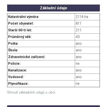
Základní údaje
Katastrální výměra
2114 ha
Počet obyvatel:
811
Starší 60-ti let:
211
Průměrný věk:
43
Pošta:
ano
Škola:
ano
Zdravotnické zařízení:
ano
Policie:
ne
Kanalizace:
ano
Vodovod:
ano
Plynofikace:
ne
Shrnutí základních údajů o obci