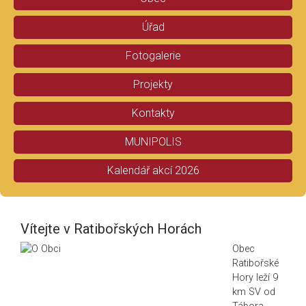
Úřad
Fotogalerie
Projekty
Kontakty
MUNIPOLIS
Kalendář akcí 2026
Vítejte v Ratibořských Horách
Obec
Ratibořské
Hory leží 9
km SV od