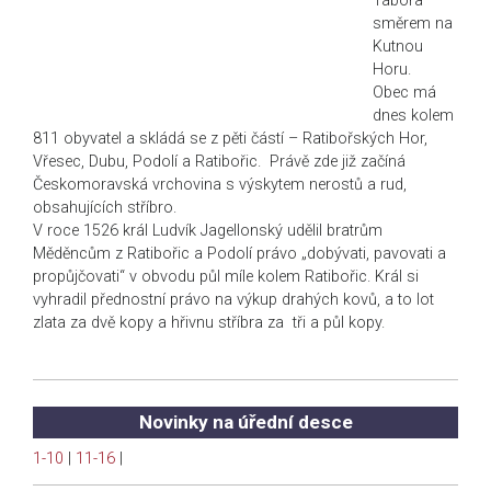
Tábora
směrem na
Kutnou
Horu.
Obec má
dnes kolem
811 obyvatel a skládá se z pěti částí – Ratibořských Hor,
Vřesec, Dubu, Podolí a Ratibořic. Právě zde již začíná
Českomoravská vrchovina s výskytem nerostů a rud,
obsahujících stříbro.
V roce 1526 král Ludvík Jagellonský udělil bratrům
Měděncům z Ratibořic a Podolí právo „dobývati, pavovati a
propůjčovati“ v obvodu půl míle kolem Ratibořic. Král si
vyhradil přednostní právo na výkup drahých kovů, a to lot
zlata za dvě kopy a hřivnu stříbra za tři a půl kopy.
Novinky na úřední desce
1-10
|
11-16
|