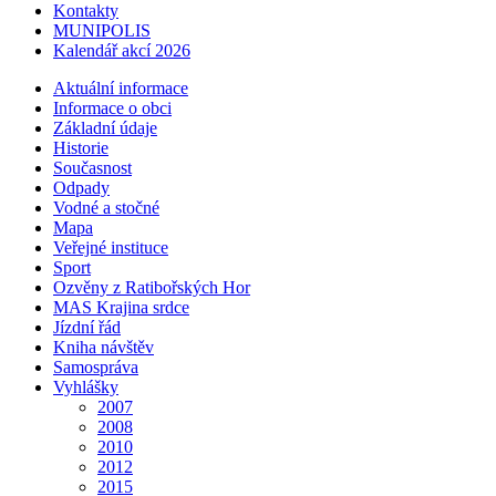
Kontakty
MUNIPOLIS
Kalendář akcí 2026
Aktuální informace
Informace o obci
Základní údaje
Historie
Současnost
Odpady
Vodné a stočné
Mapa
Veřejné instituce
Sport
Ozvěny z Ratibořských Hor
MAS Krajina srdce
Jízdní řád
Kniha návštěv
Samospráva
Vyhlášky
2007
2008
2010
2012
2015