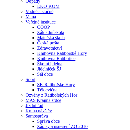
Odpady
EKO-KOM
Vodné a stočné
Mapa
Veřejné instituce
COOP
Základní škola
Mateřská škola
Česká pošta
Zdravotnictví
Knihovna Ratibořské Hory
Knihovna Ratibořice
Školní jídelna
Jídelníček ŠJ
Sál obce
Sport
SK Ratibořské Hory
Tělocvična
Ozvěny z Ratibořských Hor
MAS Krajina srdce
Jízdní řád
Kniha návštěv
Samospráva
Správa obce
Zápisy a usnesení ZO 2010