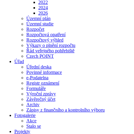
2022
2024
2026
Územní plán
Územní studie
Rozpočet
Rozpočtová opatření
Rozpočtový výhled
Výkazy o plnění rozpočtu
Řád veřejného pohřebiště
Czech POINT
Úřad
Úřední deska
Povinné informace
e-Podatelna
Registr oznámení
Formuláře
Výroční zprávy
Závěrečný účet
Archiv
Zápisy z finančního a kontrolního výboru
Fotogalerie
Akce
Stalo se
Projekty