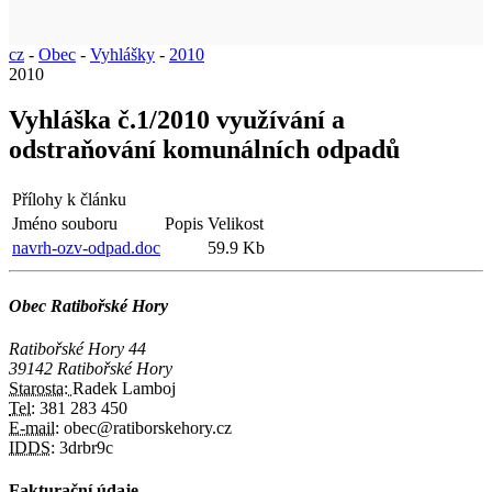
cz
-
Obec
-
Vyhlášky
-
2010
2010
Vyhláška č.1/2010 využívání a
odstraňování komunálních odpadů
Přílohy k článku
Jméno souboru
Popis
Velikost
navrh-ozv-odpad.doc
59.9 Kb
Obec Ratibořské Hory
Ratibořské Hory 44
39142 Ratibořské Hory
Starosta:
Radek Lamboj
Tel:
381 283 450
E-mail:
obec@ratiborskehory.cz
IDDS:
3drbr9c
Fakturační údaje