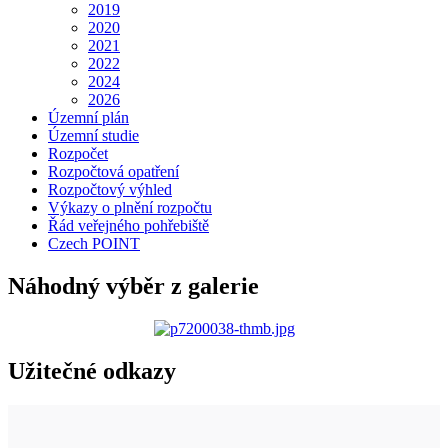
2019
2020
2021
2022
2024
2026
Územní plán
Územní studie
Rozpočet
Rozpočtová opatření
Rozpočtový výhled
Výkazy o plnění rozpočtu
Řád veřejného pohřebiště
Czech POINT
Náhodný výběr z galerie
Užitečné odkazy