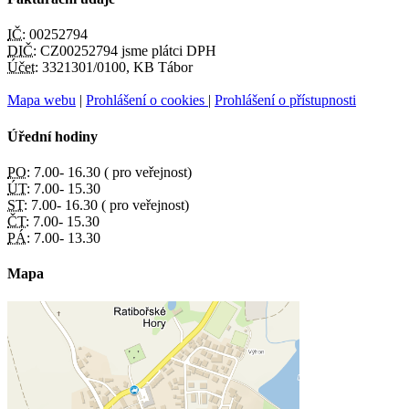
IČ:
00252794
DIČ:
CZ00252794 jsme plátci DPH
Účet:
3321301/0100, KB Tábor
Mapa webu
|
Prohlášení o cookies
|
Prohlášení o přístupnosti
Úřední hodiny
PO:
7.00- 16.30 ( pro veřejnost)
ÚT:
7.00- 15.30
ST:
7.00- 16.30 ( pro veřejnost)
ČT:
7.00- 15.30
PÁ:
7.00- 13.30
Mapa