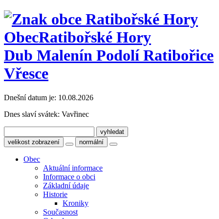
Obec
Ratibořské Hory
Dub Malenín Podolí Ratibořice
Vřesce
Dnešní datum je:
10.08.2026
Dnes slaví svátek:
Vavřinec
velikost zobrazení
normální
Obec
Aktuální informace
Informace o obci
Základní údaje
Historie
Kroniky
Současnost