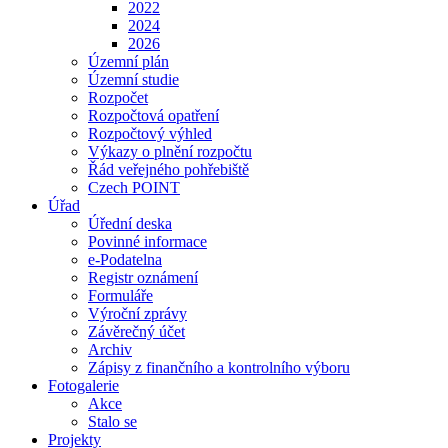
2022
2024
2026
Územní plán
Územní studie
Rozpočet
Rozpočtová opatření
Rozpočtový výhled
Výkazy o plnění rozpočtu
Řád veřejného pohřebiště
Czech POINT
Úřad
Úřední deska
Povinné informace
e-Podatelna
Registr oznámení
Formuláře
Výroční zprávy
Závěrečný účet
Archiv
Zápisy z finančního a kontrolního výboru
Fotogalerie
Akce
Stalo se
Projekty