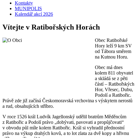
Kontakty
MUNIPOLIS
Kalendář akcí 2026
Vítejte v Ratibořských Horách
Obec Ratibořské
Hory leží 9 km SV
od Tábora směrem
na Kutnou Horu.
Obec má dnes
kolem 811 obyvatel
a skládá se z pěti
částí – Ratibořských
Hor, Vřesec, Dubu,
Podolí a Ratibořic.
Právě zde již začíná Českomoravská vrchovina s výskytem nerostů
a rud, obsahujících stříbro.
V roce 1526 král Ludvík Jagellonský udělil bratrům Měděncům
z Ratibořic a Podolí právo „dobývati, pavovati a propůjčovati“
v obvodu půl míle kolem Ratibořic. Král si vyhradil přednostní
právo na výkup drahých kovů, a to lot zlata za dvě kopy a hřivnu