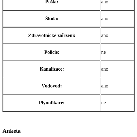
Pošta:
ano
Škola:
ano
Zdravotnické zařízení:
ano
Policie:
ne
Kanalizace:
ano
Vodovod:
ano
Plynofikace:
ne
Anketa