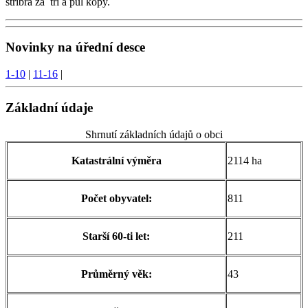
stříbra za tři a půl kopy.
Novinky na úřední desce
1-10
|
11-16
|
Základní údaje
Shrnutí základních údajů o obci
Katastrální výměra
2114 ha
Počet obyvatel:
811
Starší 60-ti let:
211
Průměrný věk:
43