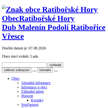
Obec
Ratibořské Hory
Dub Malenín Podolí Ratibořice
Vřesce
Dnešní datum je:
07.08.2026
Dnes slaví svátek:
Lada
velikost zobrazení
normální
Obec
Aktuální informace
Informace o obci
Základní údaje
Historie
Kroniky
Současnost