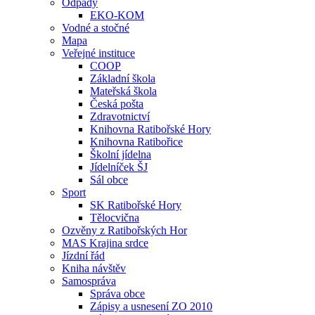
Odpady
EKO-KOM
Vodné a stočné
Mapa
Veřejné instituce
COOP
Základní škola
Mateřská škola
Česká pošta
Zdravotnictví
Knihovna Ratibořské Hory
Knihovna Ratibořice
Školní jídelna
Jídelníček ŠJ
Sál obce
Sport
SK Ratibořské Hory
Tělocvična
Ozvěny z Ratibořských Hor
MAS Krajina srdce
Jízdní řád
Kniha návštěv
Samospráva
Správa obce
Zápisy a usnesení ZO 2010