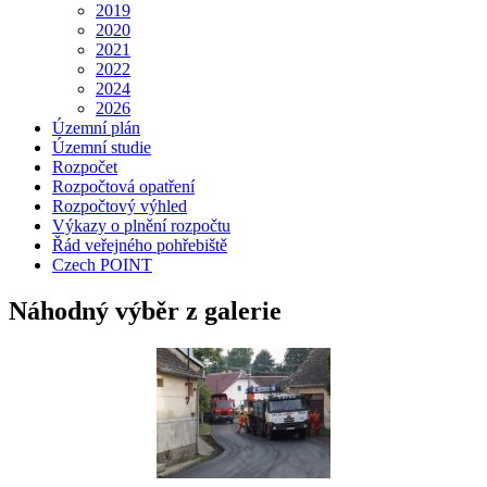
2019
2020
2021
2022
2024
2026
Územní plán
Územní studie
Rozpočet
Rozpočtová opatření
Rozpočtový výhled
Výkazy o plnění rozpočtu
Řád veřejného pohřebiště
Czech POINT
Náhodný výběr z galerie