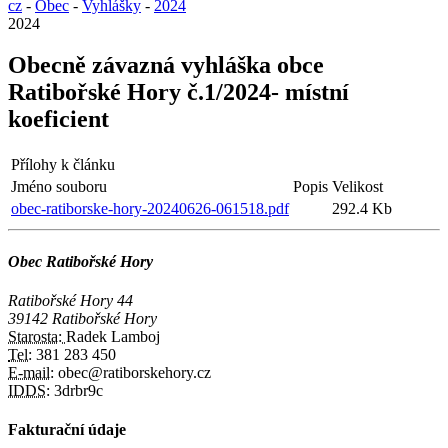
cz
-
Obec
-
Vyhlášky
-
2024
2024
Obecně závazná vyhláška obce
Ratibořské Hory č.1/2024- místní
koeficient
Přílohy k článku
Jméno souboru
Popis
Velikost
obec-ratiborske-hory-20240626-061518.pdf
292.4 Kb
Obec Ratibořské Hory
Ratibořské Hory 44
39142 Ratibořské Hory
Starosta:
Radek Lamboj
Tel:
381 283 450
E-mail:
obec@ratiborskehory.cz
IDDS:
3drbr9c
Fakturační údaje