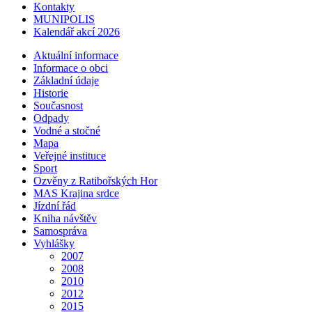
Kontakty
MUNIPOLIS
Kalendář akcí 2026
Aktuální informace
Informace o obci
Základní údaje
Historie
Současnost
Odpady
Vodné a stočné
Mapa
Veřejné instituce
Sport
Ozvěny z Ratibořských Hor
MAS Krajina srdce
Jízdní řád
Kniha návštěv
Samospráva
Vyhlášky
2007
2008
2010
2012
2015