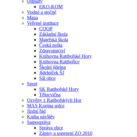
Odpady
EKO-KOM
Vodné a stočné
Mapa
Veřejné instituce
COOP
Základní škola
Mateřská škola
Česká pošta
Zdravotnictví
Knihovna Ratibořské Hory
Knihovna Ratibořice
Školní jídelna
Jídelníček ŠJ
Sál obce
Sport
SK Ratibořské Hory
Tělocvična
Ozvěny z Ratibořských Hor
MAS Krajina srdce
Jízdní řád
Kniha návštěv
Samospráva
Správa obce
Zápisy a usnesení ZO 2010