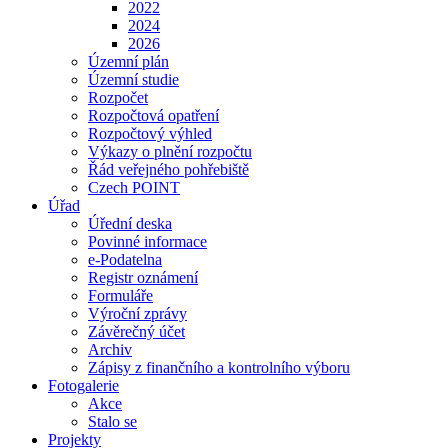
2022
2024
2026
Územní plán
Územní studie
Rozpočet
Rozpočtová opatření
Rozpočtový výhled
Výkazy o plnění rozpočtu
Řád veřejného pohřebiště
Czech POINT
Úřad
Úřední deska
Povinné informace
e-Podatelna
Registr oznámení
Formuláře
Výroční zprávy
Závěrečný účet
Archiv
Zápisy z finančního a kontrolního výboru
Fotogalerie
Akce
Stalo se
Projekty