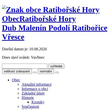
Obec
Ratibořské Hory
Dub Malenín Podolí Ratibořice
Vřesce
Dnešní datum je:
10.08.2026
Dnes slaví svátek:
Vavřinec
velikost zobrazení
normální
Obec
Aktuální informace
Informace o obci
Základní údaje
Historie
Kroniky
Současnost