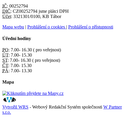
IČ:
00252794
DIČ:
CZ00252794 jsme plátci DPH
Účet:
3321301/0100, KB Tábor
Mapa webu
|
Prohlášení o cookies
|
Prohlášení o přístupnosti
Úřední hodiny
PO:
7.00- 16.30 ( pro veřejnost)
ÚT:
7.00- 15.30
ST:
7.00- 16.30 ( pro veřejnost)
ČT:
7.00- 15.30
PÁ:
7.00- 13.30
Mapa
Vytvořil WRS
- Webový Redakční Systém společnosti
W Partner
s.r.o.