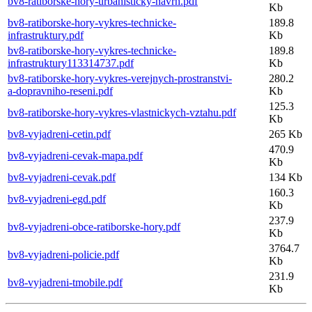
bv8-ratiborske-hory-urbanisticky-navrh.pdf
Kb
bv8-ratiborske-hory-vykres-technicke-
189.8
infrastruktury.pdf
Kb
bv8-ratiborske-hory-vykres-technicke-
189.8
infrastruktury113314737.pdf
Kb
bv8-ratiborske-hory-vykres-verejnych-prostranstvi-
280.2
a-dopravniho-reseni.pdf
Kb
125.3
bv8-ratiborske-hory-vykres-vlastnickych-vztahu.pdf
Kb
bv8-vyjadreni-cetin.pdf
265 Kb
470.9
bv8-vyjadreni-cevak-mapa.pdf
Kb
bv8-vyjadreni-cevak.pdf
134 Kb
160.3
bv8-vyjadreni-egd.pdf
Kb
237.9
bv8-vyjadreni-obce-ratiborske-hory.pdf
Kb
3764.7
bv8-vyjadreni-policie.pdf
Kb
231.9
bv8-vyjadreni-tmobile.pdf
Kb