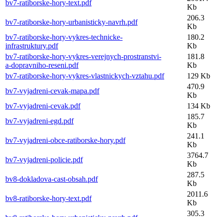
bv7-ratiborske-hory-text.pdf
Kb
206.3
bv7-ratiborske-hory-urbanisticky-navrh.pdf
Kb
bv7-ratiborske-hory-vykres-technicke-
180.2
infrastruktury.pdf
Kb
bv7-ratiborske-hory-vykres-verejnych-prostranstvi-
181.8
a-dopravniho-reseni.pdf
Kb
bv7-ratiborske-hory-vykres-vlastnickych-vztahu.pdf
129 Kb
470.9
bv7-vyjadreni-cevak-mapa.pdf
Kb
bv7-vyjadreni-cevak.pdf
134 Kb
185.7
bv7-vyjadreni-egd.pdf
Kb
241.1
bv7-vyjadreni-obce-ratiborske-hory.pdf
Kb
3764.7
bv7-vyjadreni-policie.pdf
Kb
287.5
bv8-dokladova-cast-obsah.pdf
Kb
2011.6
bv8-ratiborske-hory-text.pdf
Kb
305.3