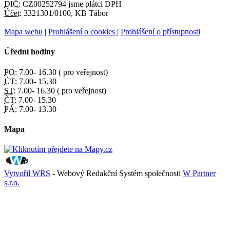
DIČ:
CZ00252794 jsme plátci DPH
Účet:
3321301/0100, KB Tábor
Mapa webu
|
Prohlášení o cookies
|
Prohlášení o přístupnosti
Úřední hodiny
PO:
7.00- 16.30 ( pro veřejnost)
ÚT:
7.00- 15.30
ST:
7.00- 16.30 ( pro veřejnost)
ČT:
7.00- 15.30
PÁ:
7.00- 13.30
Mapa
Vytvořil WRS
- Webový Redakční Systém společnosti
W Partner
s.r.o.