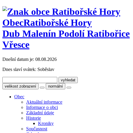
Obec
Ratibořské Hory
Dub Malenín Podolí Ratibořice
Vřesce
Dnešní datum je:
08.08.2026
Dnes slaví svátek:
Soběslav
velikost zobrazení
normální
Obec
Aktuální informace
Informace o obci
Základní údaje
Historie
Kroniky
Současnost