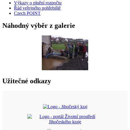
Výkazy o plnění rozpočtu
Řád veřejného pohřebiště
Czech POINT
Náhodný výběr z galerie
Užitečné odkazy