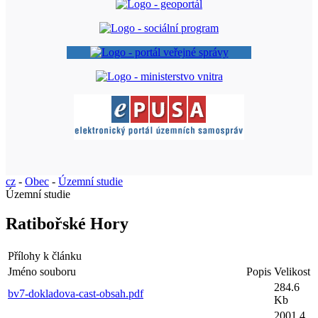
cz
-
Obec
-
Územní studie
Územní studie
Ratibořské Hory
Přílohy k článku
Jméno souboru
Popis
Velikost
284.6
bv7-dokladova-cast-obsah.pdf
Kb
2001.4