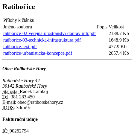
Ratibořice
Přílohy k článku
Jméno souboru
Popis
Velikost
ratiborice-02-verejna-prostranstvi-doprav-infr.pdf
2188.7 Kb
ratiborice-03-technicka-infrastruktura.pdf
1648.9 Kb
ratiborice-text.pdf
477.9 Kb
ratiborice-urbanisticka-koncepce.pdf
2657.4 Kb
Obec Ratibořské Hory
Ratibořské Hory 44
39142 Ratibořské Hory
Starosta:
Radek Lamboj
Tel:
381 283 450
E-mail:
obec@ratiborskehory.cz
IDDS:
3drbr9c
Fakturační údaje
IČ:
00252794