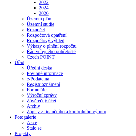
2022
2024
2026
Územní plán
Územní studie
Rozpočet
Rozpočtová opatření
Rozpočtový výhled
Výkazy o plnění rozpočtu
Řád veřejného pohřebiště
Czech POINT
Úřad
Úřední deska
Povinné informace
e-Podatelna
Registr oznámení
Formuláře
Výroční zprávy
Závěrečný účet
Archiv
Zápisy z finančního a kontrolního výboru
Fotogalerie
Akce
Stalo se
Projekty