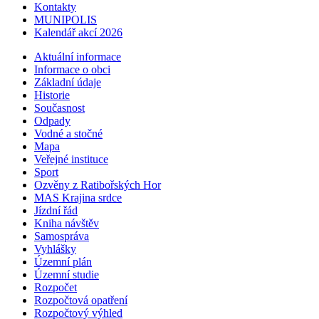
Kontakty
MUNIPOLIS
Kalendář akcí 2026
Aktuální informace
Informace o obci
Základní údaje
Historie
Současnost
Odpady
Vodné a stočné
Mapa
Veřejné instituce
Sport
Ozvěny z Ratibořských Hor
MAS Krajina srdce
Jízdní řád
Kniha návštěv
Samospráva
Vyhlášky
Územní plán
Územní studie
Rozpočet
Rozpočtová opatření
Rozpočtový výhled