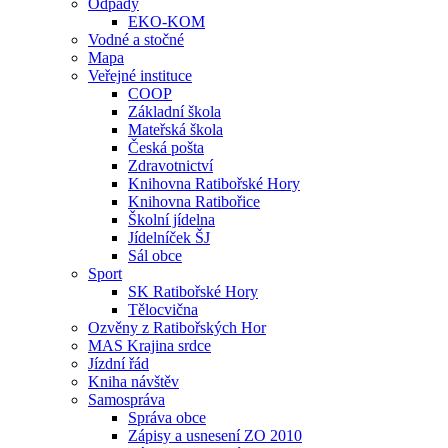
Odpady
EKO-KOM
Vodné a stočné
Mapa
Veřejné instituce
COOP
Základní škola
Mateřská škola
Česká pošta
Zdravotnictví
Knihovna Ratibořské Hory
Knihovna Ratibořice
Školní jídelna
Jídelníček ŠJ
Sál obce
Sport
SK Ratibořské Hory
Tělocvična
Ozvěny z Ratibořských Hor
MAS Krajina srdce
Jízdní řád
Kniha návštěv
Samospráva
Správa obce
Zápisy a usnesení ZO 2010