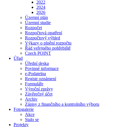
2022
2024
2026
Územní plán
Územní studie
Rozpočet
Rozpočtová opatření
Rozpočtový výhled
Výkazy o plnění rozpočtu
Řád veřejného pohřebiště
Czech POINT
Úřad
Úřední deska
Povinné informace
e-Podatelna
Registr oznámení
Formuláře
Výroční zprávy
Závěrečný účet
Archiv
Zápisy z finančního a kontrolního výboru
Fotogalerie
Akce
Stalo se
Projekty