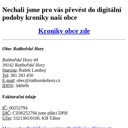
Nechali jsme pro vás převést do digitální
podoby kroniky naší obce
Kroniky obce zde
Obec Ratibořské Hory
Ratibořské Hory 44
39142 Ratibořské Hory
Starosta:
Radek Lamboj
Tel:
381 283 450
E-mail:
obec@ratiborskehory.cz
IDDS:
3drbr9c
Fakturační údaje
IČ:
00252794
DIČ:
CZ00252794 jsme plátci DPH
Účet:
3321301/0100, KB Tábor