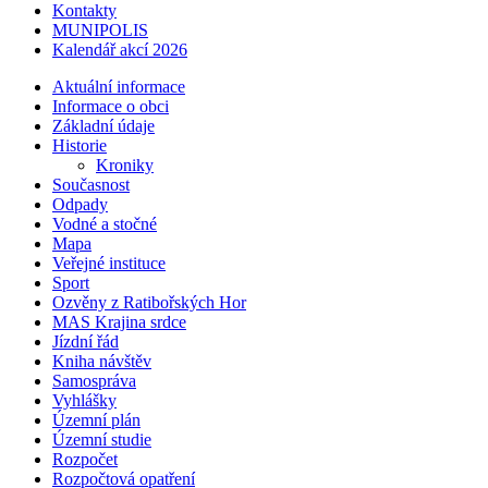
Kontakty
MUNIPOLIS
Kalendář akcí 2026
Aktuální informace
Informace o obci
Základní údaje
Historie
Kroniky
Současnost
Odpady
Vodné a stočné
Mapa
Veřejné instituce
Sport
Ozvěny z Ratibořských Hor
MAS Krajina srdce
Jízdní řád
Kniha návštěv
Samospráva
Vyhlášky
Územní plán
Územní studie
Rozpočet
Rozpočtová opatření