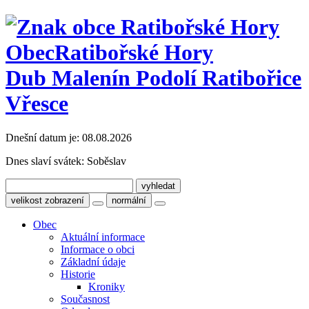
Obec
Ratibořské Hory
Dub Malenín Podolí Ratibořice
Vřesce
Dnešní datum je:
08.08.2026
Dnes slaví svátek:
Soběslav
velikost zobrazení
normální
Obec
Aktuální informace
Informace o obci
Základní údaje
Historie
Kroniky
Současnost