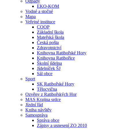
Odpady
EKO-KOM
Vodné a stočné
Mapa
Veřejné instituce
COOP
Základní škola
Mateřská škola
Česká pošta
Zdravotnictví
Knihovna Ratibořské Hory
Knihovna Ratibořice
Školní jídelna
Jídelníček ŠJ
Sál obce
Sport
SK Ratibořské Hory
Tělocvična
Ozvěny z Ratibořských Hor
MAS Krajina srdce
Jízdní řád
Kniha návštěv
Samospráva
Správa obce
Zápisy a usnesení ZO 2010