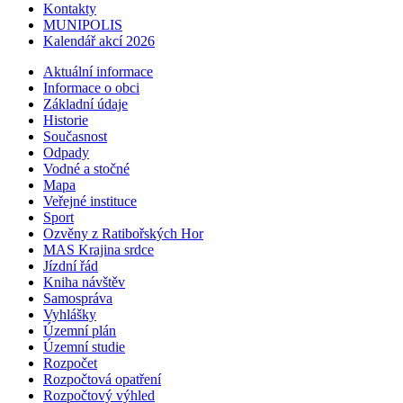
Kontakty
MUNIPOLIS
Kalendář akcí 2026
Aktuální informace
Informace o obci
Základní údaje
Historie
Současnost
Odpady
Vodné a stočné
Mapa
Veřejné instituce
Sport
Ozvěny z Ratibořských Hor
MAS Krajina srdce
Jízdní řád
Kniha návštěv
Samospráva
Vyhlášky
Územní plán
Územní studie
Rozpočet
Rozpočtová opatření
Rozpočtový výhled