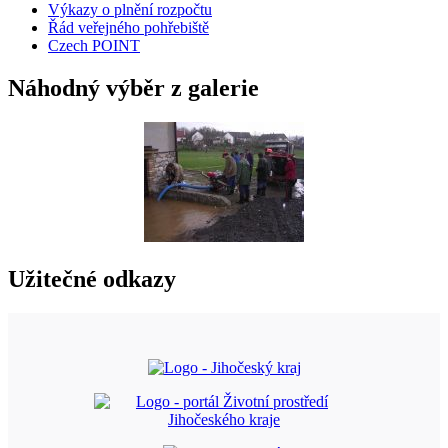
Výkazy o plnění rozpočtu
Řád veřejného pohřebiště
Czech POINT
Náhodný výběr z galerie
Užitečné odkazy