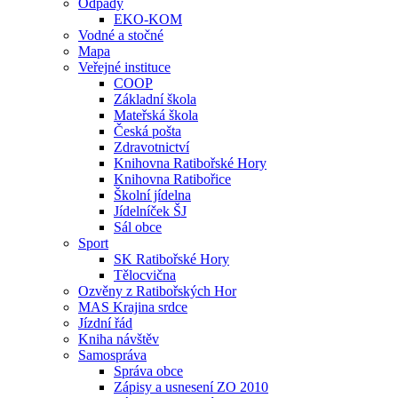
Odpady
EKO-KOM
Vodné a stočné
Mapa
Veřejné instituce
COOP
Základní škola
Mateřská škola
Česká pošta
Zdravotnictví
Knihovna Ratibořské Hory
Knihovna Ratibořice
Školní jídelna
Jídelníček ŠJ
Sál obce
Sport
SK Ratibořské Hory
Tělocvična
Ozvěny z Ratibořských Hor
MAS Krajina srdce
Jízdní řád
Kniha návštěv
Samospráva
Správa obce
Zápisy a usnesení ZO 2010