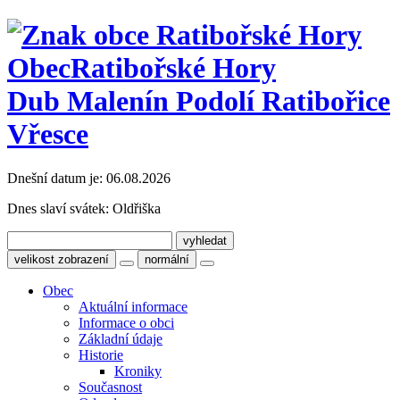
Obec
Ratibořské Hory
Dub Malenín Podolí Ratibořice
Vřesce
Dnešní datum je:
06.08.2026
Dnes slaví svátek:
Oldřiška
velikost zobrazení
normální
Obec
Aktuální informace
Informace o obci
Základní údaje
Historie
Kroniky
Současnost