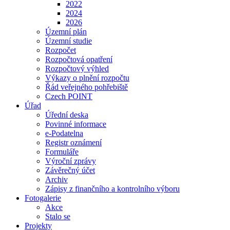
2022
2024
2026
Územní plán
Územní studie
Rozpočet
Rozpočtová opatření
Rozpočtový výhled
Výkazy o plnění rozpočtu
Řád veřejného pohřebiště
Czech POINT
Úřad
Úřední deska
Povinné informace
e-Podatelna
Registr oznámení
Formuláře
Výroční zprávy
Závěrečný účet
Archiv
Zápisy z finančního a kontrolního výboru
Fotogalerie
Akce
Stalo se
Projekty