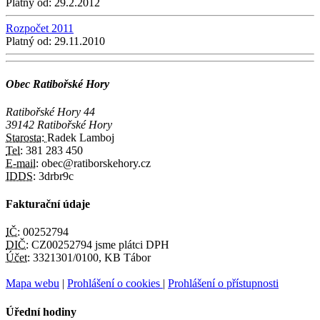
Platný od:
29.2.2012
Rozpočet 2011
Platný od:
29.11.2010
Obec Ratibořské Hory
Ratibořské Hory 44
39142 Ratibořské Hory
Starosta:
Radek Lamboj
Tel:
381 283 450
E-mail:
obec@ratiborskehory.cz
IDDS:
3drbr9c
Fakturační údaje
IČ:
00252794
DIČ:
CZ00252794 jsme plátci DPH
Účet:
3321301/0100, KB Tábor
Mapa webu
|
Prohlášení o cookies
|
Prohlášení o přístupnosti
Úřední hodiny