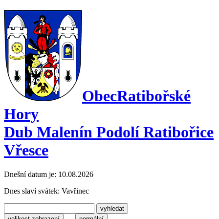
Obec
Ratibořské
Hory
Dub Malenín Podolí Ratibořice
Vřesce
Dnešní datum je:
10.08.2026
Dnes slaví svátek:
Vavřinec
velikost zobrazení
normální