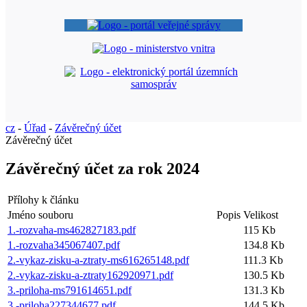
cz
-
Úřad
-
Závěrečný účet
Závěrečný účet
Závěrečný účet za rok 2024
Přílohy k článku
Jméno souboru
Popis
Velikost
1.-rozvaha-ms462827183.pdf
115 Kb
1.-rozvaha345067407.pdf
134.8 Kb
2.-vykaz-zisku-a-ztraty-ms616265148.pdf
111.3 Kb
2.-vykaz-zisku-a-ztraty162920971.pdf
130.5 Kb
3.-priloha-ms791614651.pdf
131.3 Kb
3.-priloha227344677.pdf
144.5 Kb