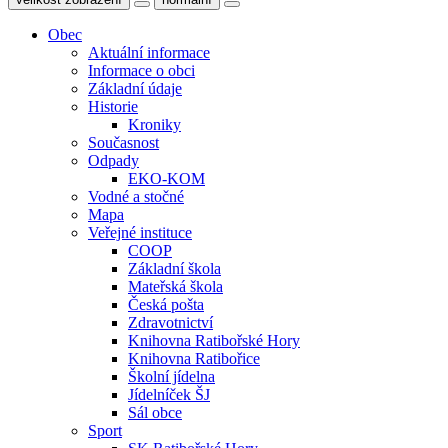
Obec
Aktuální informace
Informace o obci
Základní údaje
Historie
Kroniky
Současnost
Odpady
EKO-KOM
Vodné a stočné
Mapa
Veřejné instituce
COOP
Základní škola
Mateřská škola
Česká pošta
Zdravotnictví
Knihovna Ratibořské Hory
Knihovna Ratibořice
Školní jídelna
Jídelníček ŠJ
Sál obce
Sport