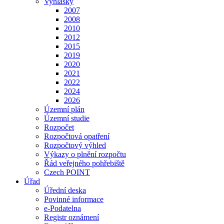
Vyhlášky
2007
2008
2010
2012
2015
2019
2020
2021
2022
2024
2026
Územní plán
Územní studie
Rozpočet
Rozpočtová opatření
Rozpočtový výhled
Výkazy o plnění rozpočtu
Řád veřejného pohřebiště
Czech POINT
Úřad
Úřední deska
Povinné informace
e-Podatelna
Registr oznámení