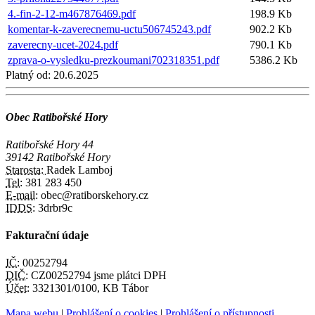
4.-fin-2-12-m467876469.pdf
198.9 Kb
komentar-k-zaverecnemu-uctu506745243.pdf
902.2 Kb
zaverecny-ucet-2024.pdf
790.1 Kb
zprava-o-vysledku-prezkoumani702318351.pdf
5386.2 Kb
Platný od:
20.6.2025
Obec Ratibořské Hory
Ratibořské Hory 44
39142 Ratibořské Hory
Starosta:
Radek Lamboj
Tel:
381 283 450
E-mail:
obec@ratiborskehory.cz
IDDS:
3drbr9c
Fakturační údaje
IČ:
00252794
DIČ:
CZ00252794 jsme plátci DPH
Účet:
3321301/0100, KB Tábor
Mapa webu
|
Prohlášení o cookies
|
Prohlášení o přístupnosti