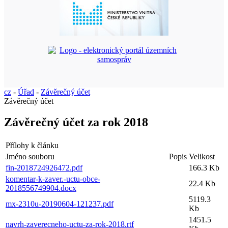
cz
-
Úřad
-
Závěrečný účet
Závěrečný účet
Závěrečný účet za rok 2018
Přílohy k článku
Jméno souboru
Popis
Velikost
fin-2018724926472.pdf
166.3 Kb
komentar-k-zaver.-uctu-obce-
22.4 Kb
2018556749904.docx
5119.3
mx-2310u-20190604-121237.pdf
Kb
1451.5
navrh-zaverecneho-uctu-za-rok-2018.rtf