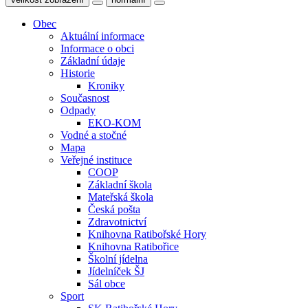
Obec
Aktuální informace
Informace o obci
Základní údaje
Historie
Kroniky
Současnost
Odpady
EKO-KOM
Vodné a stočné
Mapa
Veřejné instituce
COOP
Základní škola
Mateřská škola
Česká pošta
Zdravotnictví
Knihovna Ratibořské Hory
Knihovna Ratibořice
Školní jídelna
Jídelníček ŠJ
Sál obce
Sport