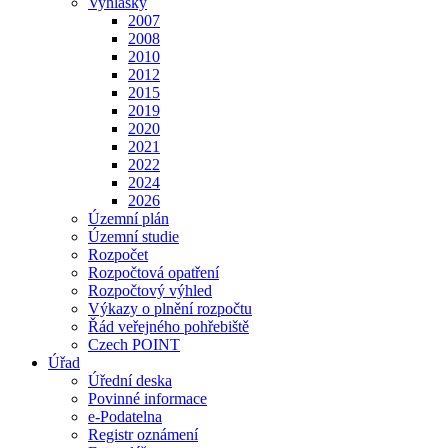
Vyhlášky
2007
2008
2010
2012
2015
2019
2020
2021
2022
2024
2026
Územní plán
Územní studie
Rozpočet
Rozpočtová opatření
Rozpočtový výhled
Výkazy o plnění rozpočtu
Řád veřejného pohřebiště
Czech POINT
Úřad
Úřední deska
Povinné informace
e-Podatelna
Registr oznámení