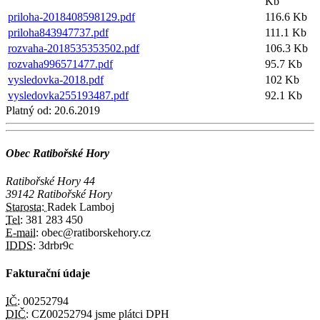
Kb
priloha-2018408598129.pdf
116.6 Kb
priloha843947737.pdf
111.1 Kb
rozvaha-2018535353502.pdf
106.3 Kb
rozvaha996571477.pdf
95.7 Kb
vysledovka-2018.pdf
102 Kb
vysledovka255193487.pdf
92.1 Kb
Platný od:
20.6.2019
Obec Ratibořské Hory
Ratibořské Hory 44
39142 Ratibořské Hory
Starosta:
Radek Lamboj
Tel:
381 283 450
E-mail:
obec@ratiborskehory.cz
IDDS:
3drbr9c
Fakturační údaje
IČ:
00252794
DIČ:
CZ00252794 jsme plátci DPH