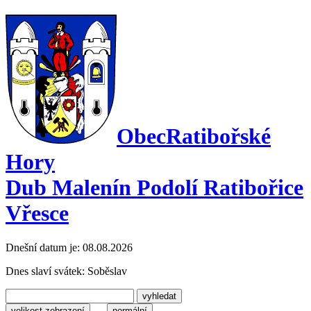
Obec
Ratibořské
Hory
Dub Malenín Podolí Ratibořice
Vřesce
Dnešní datum je:
08.08.2026
Dnes slaví svátek:
Soběslav
velikost zobrazení
normální