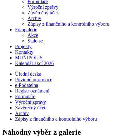
Formuláře
Výroční zprávy
Závěrečný účet
Archiv
Zápisy z finančního a kontrolního výboru
Fotogalerie
Akce
Stalo se
Projekty
Kontakty
MUNIPOLIS
Kalendář akcí 2026
Úřední deska
Povinné informace
e-Podatelna
Registr oznámení
Formuláře
Výroční zprávy
Závěrečný účet
Archiv
Zápisy z finančního a kontrolního výboru
Náhodný výběr z galerie