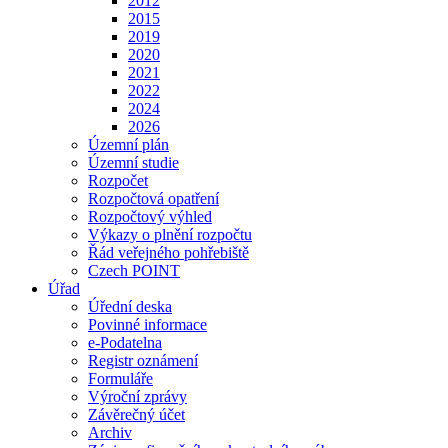
2012
2015
2019
2020
2021
2022
2024
2026
Územní plán
Územní studie
Rozpočet
Rozpočtová opatření
Rozpočtový výhled
Výkazy o plnění rozpočtu
Řád veřejného pohřebiště
Czech POINT
Úřad
Úřední deska
Povinné informace
e-Podatelna
Registr oznámení
Formuláře
Výroční zprávy
Závěrečný účet
Archiv