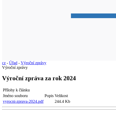
cz
-
Úřad
-
Výroční zprávy
Výroční zprávy
Výroční zpráva za rok 2024
Přílohy k článku
Jméno souboru
Popis
Velikost
vyrocni-zprava-2024.pdf
244.4 Kb