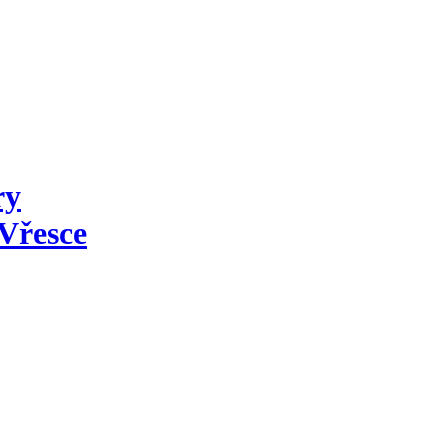
ry
Vřesce