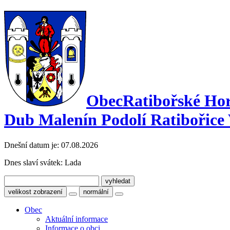
Obec
Ratibořské Ho
Dub Malenín Podolí Ratibořice 
Dnešní datum je:
07.08.2026
Dnes slaví svátek:
Lada
velikost zobrazení
normální
Obec
Aktuální informace
Informace o obci