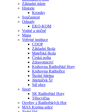
Základní údaje
Historie
Kroniky
Současnost
Odpady
EKO-KOM
Vodné a stočné
Mapa
Veřejné instituce
COOP
Základní škola
Mateřská škola
Česká pošta
Zdravotnictví
Knihovna Ratibořské Hory
Knihovna Ratibořice
Školní jídelna
Jídelníček ŠJ
Sál obce
Sport
SK Ratibořské Hory
Tělocvična
Ozvěny z Ratibořských Hor
MAS Krajina srdce
Jízdní řád