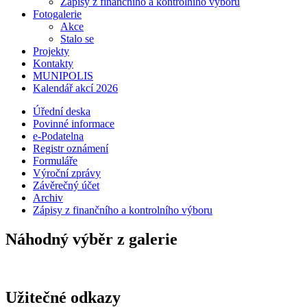
Zápisy z finančního a kontrolního výboru
Fotogalerie
Akce
Stalo se
Projekty
Kontakty
MUNIPOLIS
Kalendář akcí 2026
Úřední deska
Povinné informace
e-Podatelna
Registr oznámení
Formuláře
Výroční zprávy
Závěrečný účet
Archiv
Zápisy z finančního a kontrolního výboru
Náhodný výběr z galerie
Užitečné odkazy