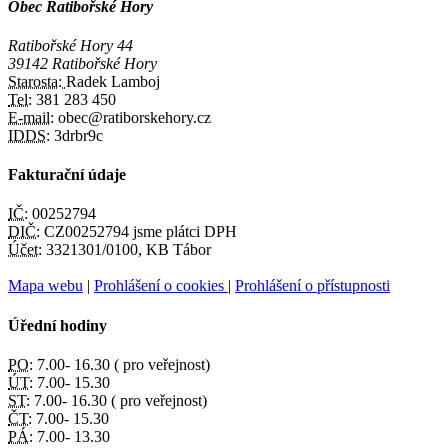
Obec Ratibořské Hory
Ratibořské Hory 44
39142 Ratibořské Hory
Starosta:
Radek Lamboj
Tel:
381 283 450
E-mail:
obec@ratiborskehory.cz
IDDS:
3drbr9c
Fakturační údaje
IČ:
00252794
DIČ:
CZ00252794 jsme plátci DPH
Účet:
3321301/0100, KB Tábor
Mapa webu
|
Prohlášení o cookies
|
Prohlášení o přístupnosti
Úřední hodiny
PO:
7.00- 16.30 ( pro veřejnost)
ÚT:
7.00- 15.30
ST:
7.00- 16.30 ( pro veřejnost)
ČT:
7.00- 15.30
PÁ:
7.00- 13.30