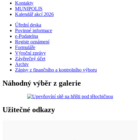
Kontakty
MUNIPOLIS
Kalendář akcí 2026
Úřední deska
Povinné informace
e-Podatelna
Registr oznámení
Formuláře
Výroční zprávy
Závěrečný účet
Archiv
Zápisy z finančního a kontrolního výboru
Náhodný výběr z galerie
Užitečné odkazy