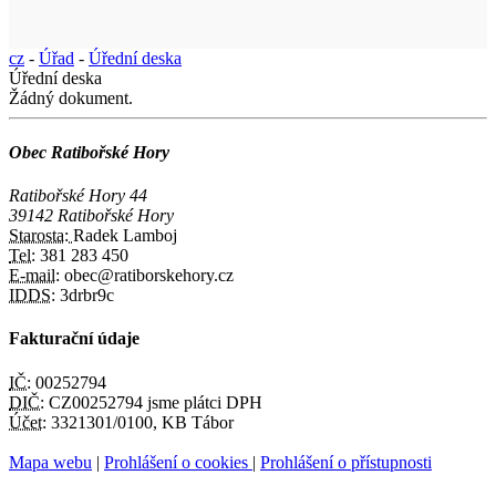
cz
-
Úřad
-
Úřední deska
Úřední deska
Žádný dokument.
Obec Ratibořské Hory
Ratibořské Hory 44
39142 Ratibořské Hory
Starosta:
Radek Lamboj
Tel:
381 283 450
E-mail:
obec@ratiborskehory.cz
IDDS:
3drbr9c
Fakturační údaje
IČ:
00252794
DIČ:
CZ00252794 jsme plátci DPH
Účet:
3321301/0100, KB Tábor
Mapa webu
|
Prohlášení o cookies
|
Prohlášení o přístupnosti