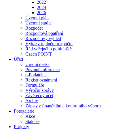
2022
2024
2026
Územní plán
Územní studie
Rozpočet
Rozpočtová opatření
Rozpočtový výhled
Výkazy o plnění rozpočtu
Řád veřejného pohřebiště
Czech POINT
Úřad
Úřední deska
Povinné informace
e-Podatelna
Registr oznámení
Formuláře
Výroční zprávy
Závěrečný účet
Archiv
Zápisy z finančního a kontrolního výboru
Fotogalerie
Akce
Stalo se
Projekty