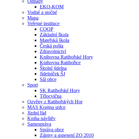
Odpady
EKO-KOM
Vodné a stočné
Mapa
Veřejné instituce
COOP
Základní škola
Mateřská škola
Česká pošta
Zdravotnictví
Knihovna Ratibořské Hory
Knihovna Ratibořice
Školní jídelna
Jídelníček ŠJ
Sál obce
Sport
SK Ratibořské Hory
Tělocvična
Ozvěny z Ratibořských Hor
MAS Krajina srdce
Jízdní řád
Kniha návštěv
Samospráva
Správa obce
Zápisy a usnesení ZO 2010