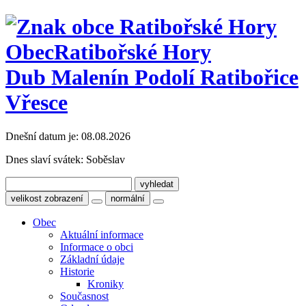
Obec
Ratibořské Hory
Dub Malenín Podolí Ratibořice
Vřesce
Dnešní datum je:
08.08.2026
Dnes slaví svátek:
Soběslav
velikost zobrazení
normální
Obec
Aktuální informace
Informace o obci
Základní údaje
Historie
Kroniky
Současnost