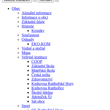
Obec
Aktuální informace
Informace o obci
Základní údaje
Historie
Kroniky
Současnost
Odpady
EKO-KOM
Vodné a stočné
Mapa
Veřejné instituce
COOP
Základní škola
Mateřská škola
Česká pošta
Zdravotnictví
Knihovna Ratibořské Hory
Knihovna Ratibořice
Školní jídelna
Jídelníček ŠJ
Sál obce
Sport