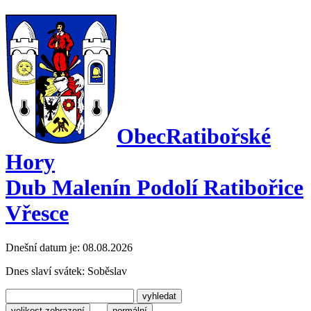
Obec
Ratibořské
Hory
Dub Malenín Podolí Ratibořice
Vřesce
Dnešní datum je:
08.08.2026
Dnes slaví svátek:
Soběslav
velikost zobrazení
normální