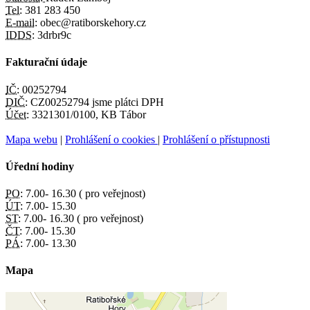
Tel:
381 283 450
E-mail:
obec@ratiborskehory.cz
IDDS:
3drbr9c
Fakturační údaje
IČ:
00252794
DIČ:
CZ00252794 jsme plátci DPH
Účet:
3321301/0100, KB Tábor
Mapa webu
|
Prohlášení o cookies
|
Prohlášení o přístupnosti
Úřední hodiny
PO:
7.00- 16.30 ( pro veřejnost)
ÚT:
7.00- 15.30
ST:
7.00- 16.30 ( pro veřejnost)
ČT:
7.00- 15.30
PÁ:
7.00- 13.30
Mapa