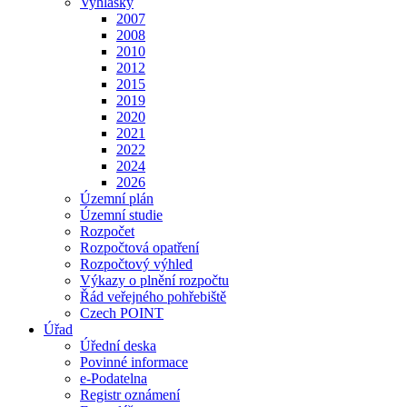
Vyhlášky
2007
2008
2010
2012
2015
2019
2020
2021
2022
2024
2026
Územní plán
Územní studie
Rozpočet
Rozpočtová opatření
Rozpočtový výhled
Výkazy o plnění rozpočtu
Řád veřejného pohřebiště
Czech POINT
Úřad
Úřední deska
Povinné informace
e-Podatelna
Registr oznámení