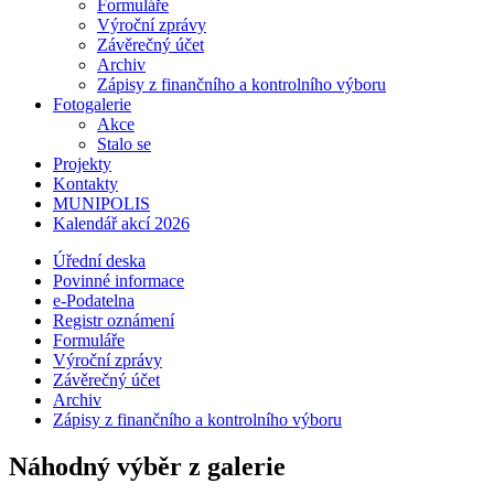
Formuláře
Výroční zprávy
Závěrečný účet
Archiv
Zápisy z finančního a kontrolního výboru
Fotogalerie
Akce
Stalo se
Projekty
Kontakty
MUNIPOLIS
Kalendář akcí 2026
Úřední deska
Povinné informace
e-Podatelna
Registr oznámení
Formuláře
Výroční zprávy
Závěrečný účet
Archiv
Zápisy z finančního a kontrolního výboru
Náhodný výběr z galerie