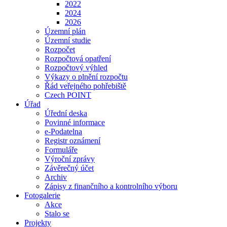
2022
2024
2026
Územní plán
Územní studie
Rozpočet
Rozpočtová opatření
Rozpočtový výhled
Výkazy o plnění rozpočtu
Řád veřejného pohřebiště
Czech POINT
Úřad
Úřední deska
Povinné informace
e-Podatelna
Registr oznámení
Formuláře
Výroční zprávy
Závěrečný účet
Archiv
Zápisy z finančního a kontrolního výboru
Fotogalerie
Akce
Stalo se
Projekty