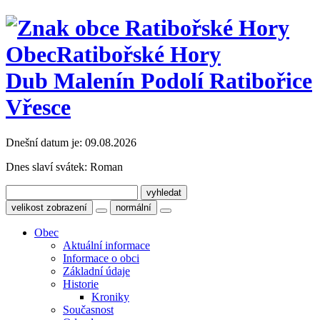
Obec
Ratibořské Hory
Dub Malenín Podolí Ratibořice
Vřesce
Dnešní datum je:
09.08.2026
Dnes slaví svátek:
Roman
velikost zobrazení
normální
Obec
Aktuální informace
Informace o obci
Základní údaje
Historie
Kroniky
Současnost