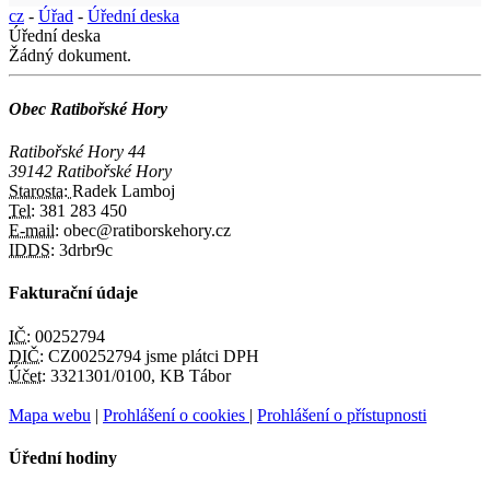
cz
-
Úřad
-
Úřední deska
Úřední deska
Žádný dokument.
Obec Ratibořské Hory
Ratibořské Hory 44
39142 Ratibořské Hory
Starosta:
Radek Lamboj
Tel:
381 283 450
E-mail:
obec@ratiborskehory.cz
IDDS:
3drbr9c
Fakturační údaje
IČ:
00252794
DIČ:
CZ00252794 jsme plátci DPH
Účet:
3321301/0100, KB Tábor
Mapa webu
|
Prohlášení o cookies
|
Prohlášení o přístupnosti
Úřední hodiny