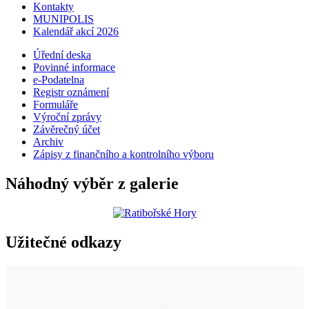
Kontakty
MUNIPOLIS
Kalendář akcí 2026
Úřední deska
Povinné informace
e-Podatelna
Registr oznámení
Formuláře
Výroční zprávy
Závěrečný účet
Archiv
Zápisy z finančního a kontrolního výboru
Náhodný výběr z galerie
Užitečné odkazy