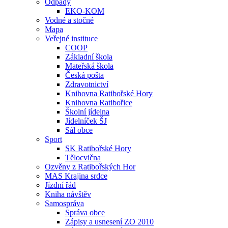
Odpady
EKO-KOM
Vodné a stočné
Mapa
Veřejné instituce
COOP
Základní škola
Mateřská škola
Česká pošta
Zdravotnictví
Knihovna Ratibořské Hory
Knihovna Ratibořice
Školní jídelna
Jídelníček ŠJ
Sál obce
Sport
SK Ratibořské Hory
Tělocvična
Ozvěny z Ratibořských Hor
MAS Krajina srdce
Jízdní řád
Kniha návštěv
Samospráva
Správa obce
Zápisy a usnesení ZO 2010