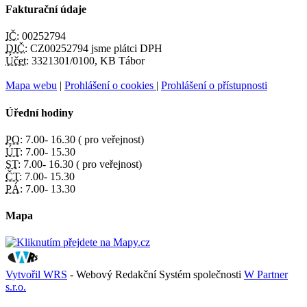
Fakturační údaje
IČ:
00252794
DIČ:
CZ00252794 jsme plátci DPH
Účet:
3321301/0100, KB Tábor
Mapa webu
|
Prohlášení o cookies
|
Prohlášení o přístupnosti
Úřední hodiny
PO:
7.00- 16.30 ( pro veřejnost)
ÚT:
7.00- 15.30
ST:
7.00- 16.30 ( pro veřejnost)
ČT:
7.00- 15.30
PÁ:
7.00- 13.30
Mapa
Vytvořil WRS
- Webový Redakční Systém společnosti
W Partner
s.r.o.