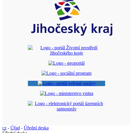
cz
-
Úřad
-
Úřední deska