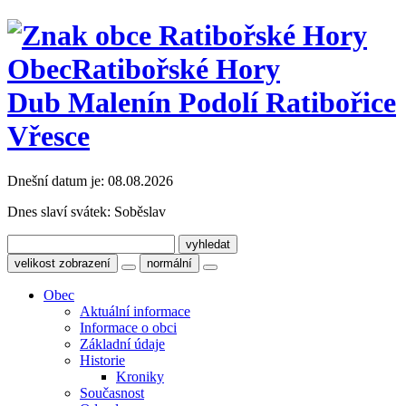
Obec
Ratibořské Hory
Dub Malenín Podolí Ratibořice
Vřesce
Dnešní datum je:
08.08.2026
Dnes slaví svátek:
Soběslav
velikost zobrazení
normální
Obec
Aktuální informace
Informace o obci
Základní údaje
Historie
Kroniky
Současnost