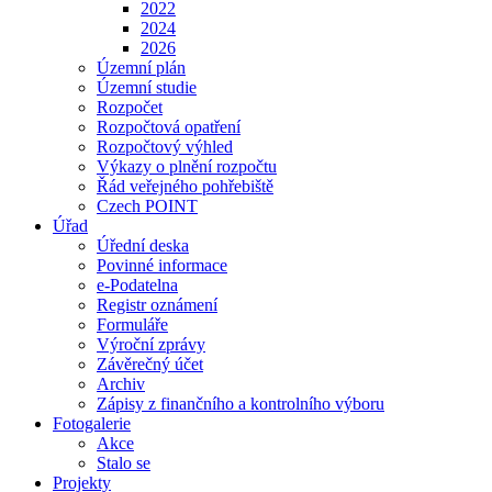
2022
2024
2026
Územní plán
Územní studie
Rozpočet
Rozpočtová opatření
Rozpočtový výhled
Výkazy o plnění rozpočtu
Řád veřejného pohřebiště
Czech POINT
Úřad
Úřední deska
Povinné informace
e-Podatelna
Registr oznámení
Formuláře
Výroční zprávy
Závěrečný účet
Archiv
Zápisy z finančního a kontrolního výboru
Fotogalerie
Akce
Stalo se
Projekty