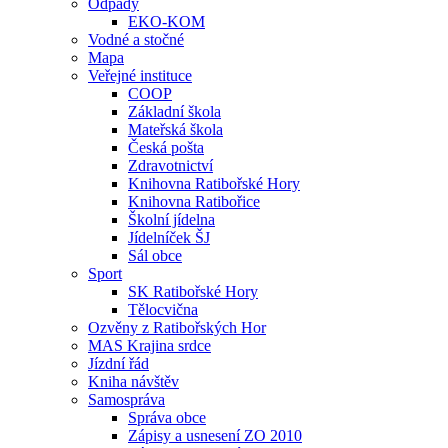
Odpady
EKO-KOM
Vodné a stočné
Mapa
Veřejné instituce
COOP
Základní škola
Mateřská škola
Česká pošta
Zdravotnictví
Knihovna Ratibořské Hory
Knihovna Ratibořice
Školní jídelna
Jídelníček ŠJ
Sál obce
Sport
SK Ratibořské Hory
Tělocvična
Ozvěny z Ratibořských Hor
MAS Krajina srdce
Jízdní řád
Kniha návštěv
Samospráva
Správa obce
Zápisy a usnesení ZO 2010