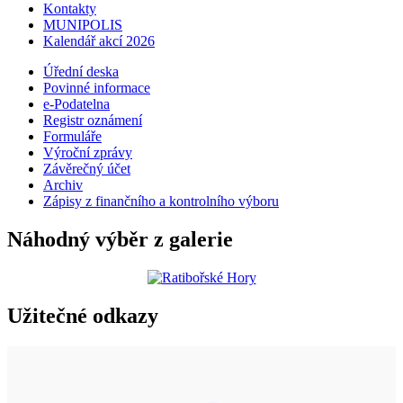
Kontakty
MUNIPOLIS
Kalendář akcí 2026
Úřední deska
Povinné informace
e-Podatelna
Registr oznámení
Formuláře
Výroční zprávy
Závěrečný účet
Archiv
Zápisy z finančního a kontrolního výboru
Náhodný výběr z galerie
Užitečné odkazy