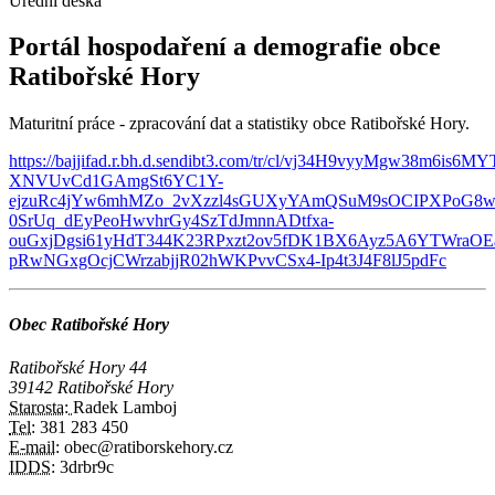
Úřední deska
Portál hospodaření a demografie obce
Ratibořské Hory
Maturitní práce - zpracování dat a statistiky obce Ratibořské Hory.
https://bajjifad.r.bh.d.sendibt3.com/tr/cl/vj34H9vyyMgw38m6i
XNVUvCd1GAmgSt6YC1Y-
ejzuRc4jYw6mhMZo_2vXzzl4sGUXyYAmQSuM9sOCIPXPoG8w2s
0SrUq_dEyPeoHwvhrGy4SzTdJmnnADtfxa-
ouGxjDgsi61yHdT344K23RPxzt2ov5fDK1BX6Ayz5A6YTWraOE
pRwNGxgOcjCWrzabjjR02hWKPvvCSx4-Ip4t3J4F8lJ5pdFc
Obec Ratibořské Hory
Ratibořské Hory 44
39142 Ratibořské Hory
Starosta:
Radek Lamboj
Tel:
381 283 450
E-mail:
obec@ratiborskehory.cz
IDDS:
3drbr9c