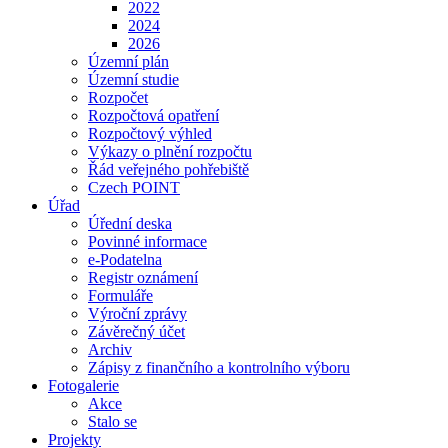
2022
2024
2026
Územní plán
Územní studie
Rozpočet
Rozpočtová opatření
Rozpočtový výhled
Výkazy o plnění rozpočtu
Řád veřejného pohřebiště
Czech POINT
Úřad
Úřední deska
Povinné informace
e-Podatelna
Registr oznámení
Formuláře
Výroční zprávy
Závěrečný účet
Archiv
Zápisy z finančního a kontrolního výboru
Fotogalerie
Akce
Stalo se
Projekty