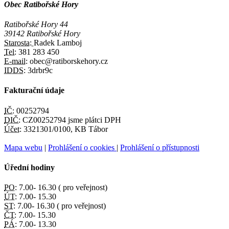
Obec Ratibořské Hory
Ratibořské Hory 44
39142 Ratibořské Hory
Starosta:
Radek Lamboj
Tel:
381 283 450
E-mail:
obec@ratiborskehory.cz
IDDS:
3drbr9c
Fakturační údaje
IČ:
00252794
DIČ:
CZ00252794 jsme plátci DPH
Účet:
3321301/0100, KB Tábor
Mapa webu
|
Prohlášení o cookies
|
Prohlášení o přístupnosti
Úřední hodiny
PO:
7.00- 16.30 ( pro veřejnost)
ÚT:
7.00- 15.30
ST:
7.00- 16.30 ( pro veřejnost)
ČT:
7.00- 15.30
PÁ:
7.00- 13.30