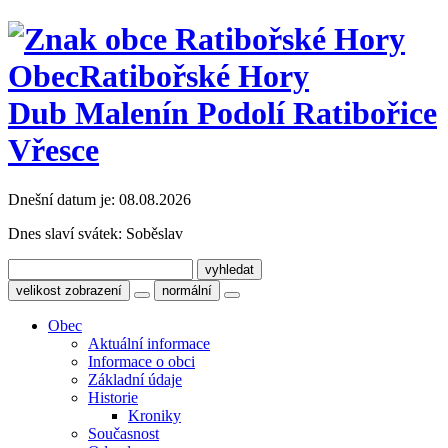
Obec
Ratibořské Hory
Dub Malenín Podolí Ratibořice
Vřesce
Dnešní datum je:
08.08.2026
Dnes slaví svátek:
Soběslav
velikost zobrazení
normální
Obec
Aktuální informace
Informace o obci
Základní údaje
Historie
Kroniky
Současnost