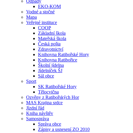
Odpady
EKO-KOM
Vodné a stočné
Mapa
Veřejné instituce
COOP
Základní škola
Mateřská škola
Česká pošta
Zdravotnictví
Knihovna Ratibořské Hory
Knihovna Ratibořice
Školní jídelna
Jídelníček ŠJ
Sál obce
Sport
SK Ratibořské Hory
Tělocvična
Ozvěny z Ratibořských Hor
MAS Krajina srdce
Jízdní řád
Kniha návštěv
Samospráva
Správa obce
Zápisy a usnesení ZO 2010