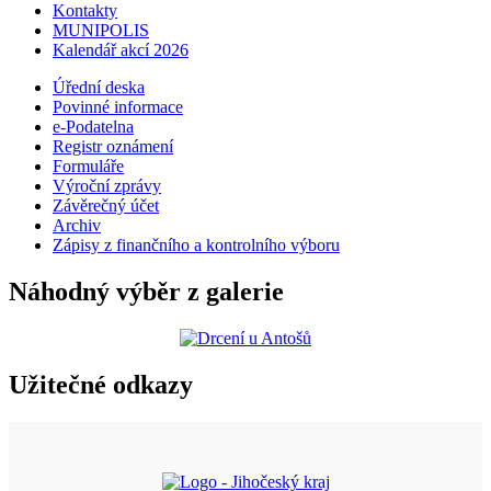
Kontakty
MUNIPOLIS
Kalendář akcí 2026
Úřední deska
Povinné informace
e-Podatelna
Registr oznámení
Formuláře
Výroční zprávy
Závěrečný účet
Archiv
Zápisy z finančního a kontrolního výboru
Náhodný výběr z galerie
Užitečné odkazy