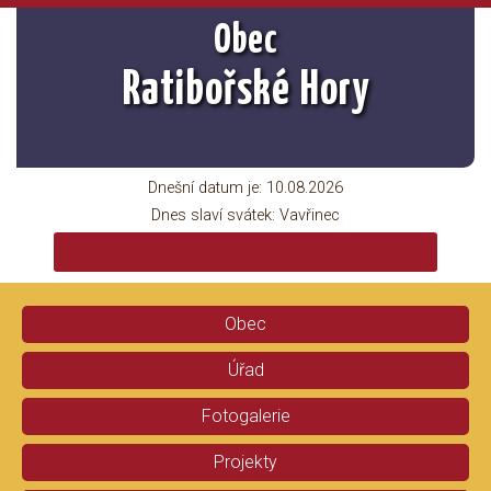
Obec
Ratibořské Hory
Dnešní datum je:
10.08.2026
Dnes slaví svátek:
Vavřinec
Obec
Úřad
Fotogalerie
Projekty