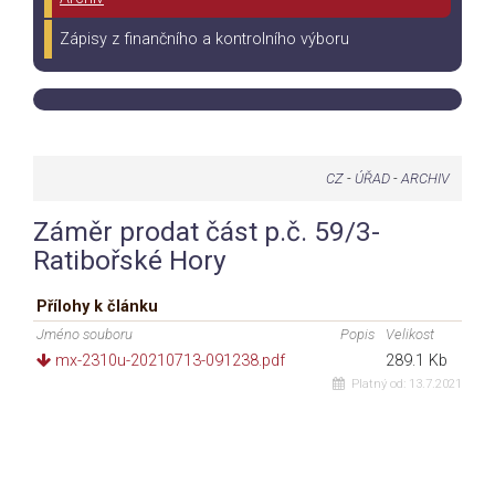
Zápisy z finančního a kontrolního výboru
CZ
-
ÚŘAD
-
ARCHIV
Záměr prodat část p.č. 59/3-
Ratibořské Hory
Přílohy k článku
Jméno souboru
Popis
Velikost
mx-2310u-20210713-091238.pdf
289.1 Kb
Platný od:
13.7.2021