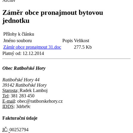
Archiv
Záměr obce pronajmout bytovou
jednotku
Přílohy k článku
Jméno souboru
Popis
Velikost
Zámìr obce pronajmout 31.doc
277.5 Kb
Platný od:
12.12.2014
Obec Ratibořské Hory
Ratibořské Hory 44
39142 Ratibořské Hory
Starosta:
Radek Lamboj
Tel:
381 283 450
E-mail:
obec@ratiborskehory.cz
IDDS:
3drbr9c
Fakturační údaje
IČ:
00252794