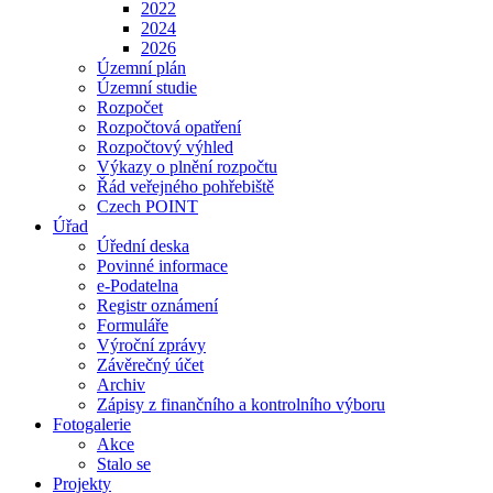
2022
2024
2026
Územní plán
Územní studie
Rozpočet
Rozpočtová opatření
Rozpočtový výhled
Výkazy o plnění rozpočtu
Řád veřejného pohřebiště
Czech POINT
Úřad
Úřední deska
Povinné informace
e-Podatelna
Registr oznámení
Formuláře
Výroční zprávy
Závěrečný účet
Archiv
Zápisy z finančního a kontrolního výboru
Fotogalerie
Akce
Stalo se
Projekty