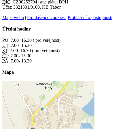
DIČ:
CZ00252794 jsme plátci DPH
Účet:
3321301/0100, KB Tábor
Mapa webu
|
Prohlášení o cookies
|
Prohlášení o přístupnosti
Úřední hodiny
PO:
7.00- 16.30 ( pro veřejnost)
ÚT:
7.00- 15.30
ST:
7.00- 16.30 ( pro veřejnost)
ČT:
7.00- 15.30
PÁ:
7.00- 13.30
Mapa