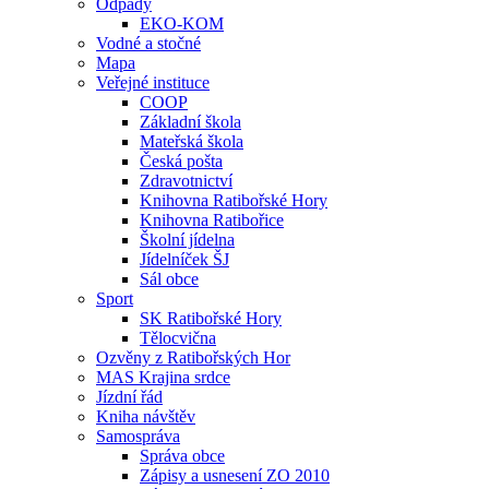
Odpady
EKO-KOM
Vodné a stočné
Mapa
Veřejné instituce
COOP
Základní škola
Mateřská škola
Česká pošta
Zdravotnictví
Knihovna Ratibořské Hory
Knihovna Ratibořice
Školní jídelna
Jídelníček ŠJ
Sál obce
Sport
SK Ratibořské Hory
Tělocvična
Ozvěny z Ratibořských Hor
MAS Krajina srdce
Jízdní řád
Kniha návštěv
Samospráva
Správa obce
Zápisy a usnesení ZO 2010