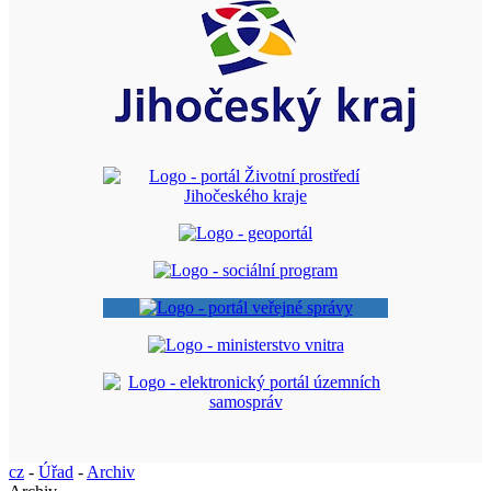
cz
-
Úřad
-
Archiv