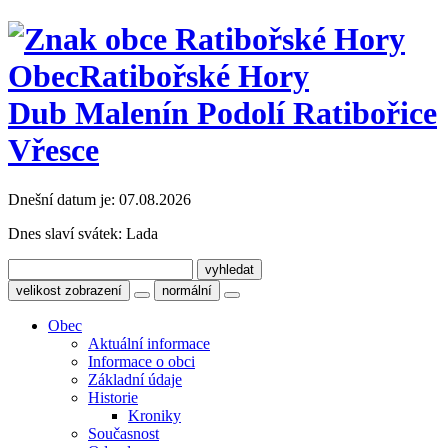
Obec
Ratibořské Hory
Dub Malenín Podolí Ratibořice
Vřesce
Dnešní datum je:
07.08.2026
Dnes slaví svátek:
Lada
velikost zobrazení
normální
Obec
Aktuální informace
Informace o obci
Základní údaje
Historie
Kroniky
Současnost