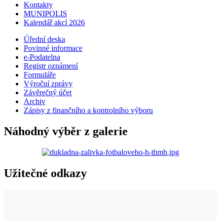
Kontakty
MUNIPOLIS
Kalendář akcí 2026
Úřední deska
Povinné informace
e-Podatelna
Registr oznámení
Formuláře
Výroční zprávy
Závěrečný účet
Archiv
Zápisy z finančního a kontrolního výboru
Náhodný výběr z galerie
Užitečné odkazy