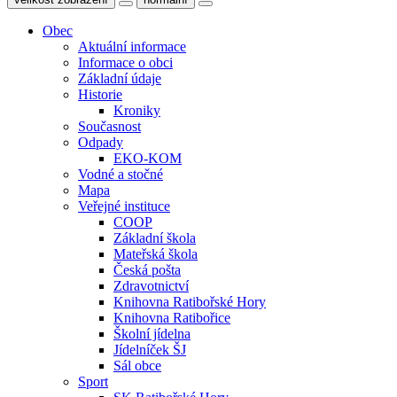
Obec
Aktuální informace
Informace o obci
Základní údaje
Historie
Kroniky
Současnost
Odpady
EKO-KOM
Vodné a stočné
Mapa
Veřejné instituce
COOP
Základní škola
Mateřská škola
Česká pošta
Zdravotnictví
Knihovna Ratibořské Hory
Knihovna Ratibořice
Školní jídelna
Jídelníček ŠJ
Sál obce
Sport