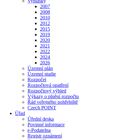
Vyhlášky
2007
2008
2010
2012
2015
2019
2020
2021
2022
2024
2026
Územní plán
Územní studie
Rozpočet
Rozpočtová opatření
Rozpočtový výhled
Výkazy o plnění rozpočtu
Řád veřejného pohřebiště
Czech POINT
Úřad
Úřední deska
Povinné informace
e-Podatelna
Registr oznámení