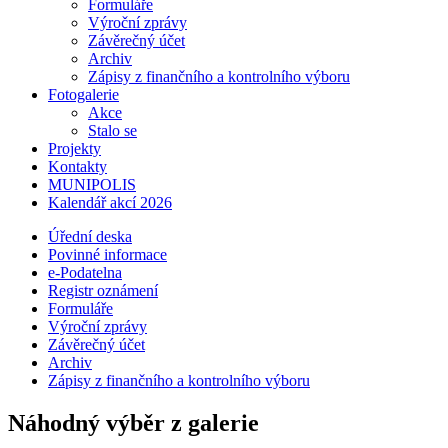
Formuláře
Výroční zprávy
Závěrečný účet
Archiv
Zápisy z finančního a kontrolního výboru
Fotogalerie
Akce
Stalo se
Projekty
Kontakty
MUNIPOLIS
Kalendář akcí 2026
Úřední deska
Povinné informace
e-Podatelna
Registr oznámení
Formuláře
Výroční zprávy
Závěrečný účet
Archiv
Zápisy z finančního a kontrolního výboru
Náhodný výběr z galerie