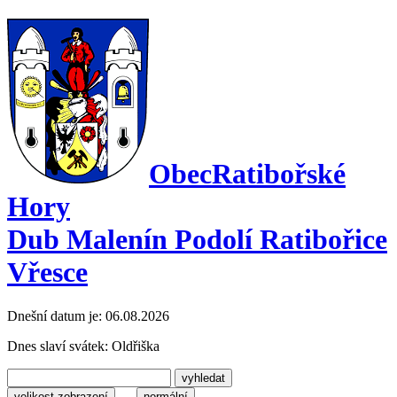
Obec
Ratibořské
Hory
Dub Malenín Podolí Ratibořice
Vřesce
Dnešní datum je:
06.08.2026
Dnes slaví svátek:
Oldřiška
velikost zobrazení
normální