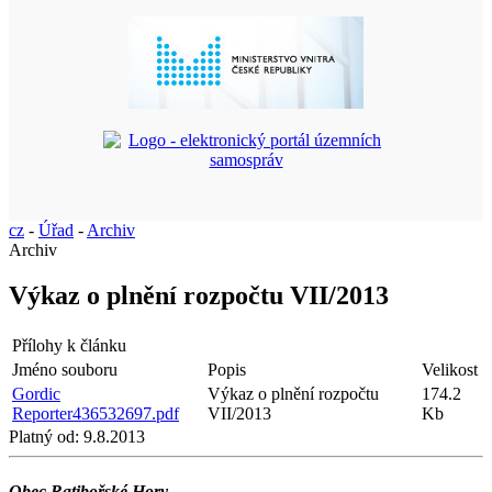
cz
-
Úřad
-
Archiv
Archiv
Výkaz o plnění rozpočtu VII/2013
Přílohy k článku
Jméno souboru
Popis
Velikost
Gordic
Výkaz o plnění rozpočtu
174.2
Reporter436532697.pdf
VII/2013
Kb
Platný od:
9.8.2013
Obec Ratibořské Hory