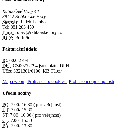
Ratibořské Hory 44
39142 Ratibořské Hory
Starosta:
Radek Lamboj
Tel:
381 283 450
E-mail:
obec@ratiborskehory.cz
IDDS:
3drbr9c
Fakturační údaje
IČ:
00252794
DIČ:
CZ00252794 jsme plátci DPH
Účet:
3321301/0100, KB Tábor
Mapa webu
|
Prohlášení o cookies
|
Prohlášení o přístupnosti
Úřední hodiny
PO:
7.00- 16.30 ( pro veřejnost)
ÚT:
7.00- 15.30
ST:
7.00- 16.30 ( pro veřejnost)
ČT:
7.00- 15.30
PÁ:
7.00- 13.30