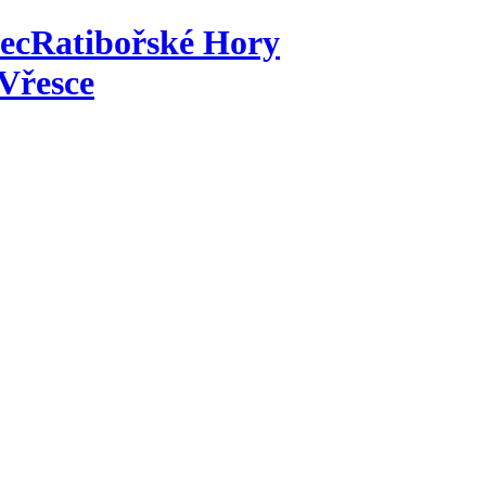
ec
Ratibořské Hory
Vřesce