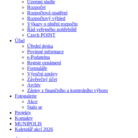
Územní studie
Rozpočet
Rozpočtová opatření
Rozpočtový výhled
Výkazy o plnění rozpočtu
Řád veřejného pohřebiště
Czech POINT
Úřad
Úřední deska
Povinné informace
e-Podatelna
Registr oznámení
Formuláře
Výroční zprávy
Závěrečný účet
Archiv
Zápisy z finančního a kontrolního výboru
Fotogalerie
Akce
Stalo se
Projekty
Kontakty
MUNIPOLIS
Kalendář akcí 2026