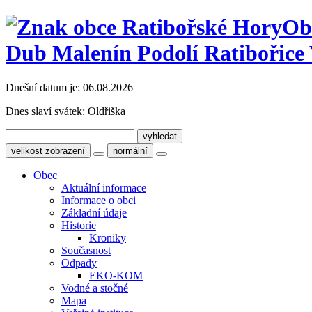
Ob
Dub Malenín Podolí Ratibořice 
Dnešní datum je:
06.08.2026
Dnes slaví svátek:
Oldřiška
velikost zobrazení
normální
Obec
Aktuální informace
Informace o obci
Základní údaje
Historie
Kroniky
Současnost
Odpady
EKO-KOM
Vodné a stočné
Mapa