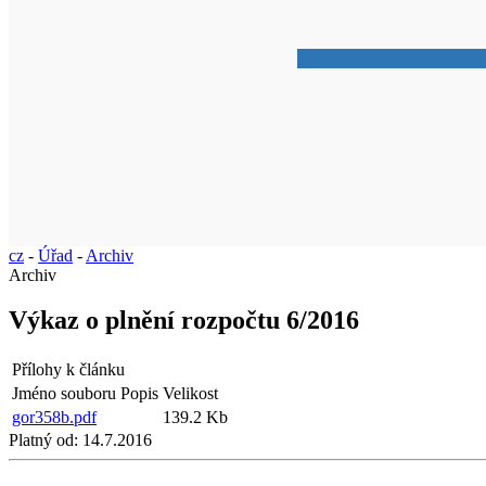
cz
-
Úřad
-
Archiv
Archiv
Výkaz o plnění rozpočtu 6/2016
Přílohy k článku
Jméno souboru
Popis
Velikost
gor358b.pdf
139.2 Kb
Platný od:
14.7.2016