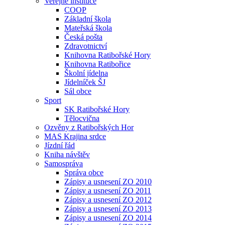
Veřejné instituce
COOP
Základní škola
Mateřská škola
Česká pošta
Zdravotnictví
Knihovna Ratibořské Hory
Knihovna Ratibořice
Školní jídelna
Jídelníček ŠJ
Sál obce
Sport
SK Ratibořské Hory
Tělocvična
Ozvěny z Ratibořských Hor
MAS Krajina srdce
Jízdní řád
Kniha návštěv
Samospráva
Správa obce
Zápisy a usnesení ZO 2010
Zápisy a usnesení ZO 2011
Zápisy a usnesení ZO 2012
Zápisy a usnesení ZO 2013
Zápisy a usnesení ZO 2014