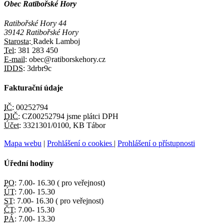
Obec Ratibořské Hory
Ratibořské Hory 44
39142 Ratibořské Hory
Starosta:
Radek Lamboj
Tel:
381 283 450
E-mail:
obec@ratiborskehory.cz
IDDS:
3drbr9c
Fakturační údaje
IČ:
00252794
DIČ:
CZ00252794 jsme plátci DPH
Účet:
3321301/0100, KB Tábor
Mapa webu
|
Prohlášení o cookies
|
Prohlášení o přístupnosti
Úřední hodiny
PO:
7.00- 16.30 ( pro veřejnost)
ÚT:
7.00- 15.30
ST:
7.00- 16.30 ( pro veřejnost)
ČT:
7.00- 15.30
PÁ:
7.00- 13.30