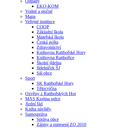
Odpady
EKO-KOM
Vodné a stočné
Mapa
Veřejné instituce
COOP
Základní škola
Mateřská škola
Česká pošta
Zdravotnictví
Knihovna Ratibořské Hory
Knihovna Ratibořice
Školní jídelna
Jídelníček ŠJ
Sál obce
Sport
SK Ratibořské Hory
Tělocvična
Ozvěny z Ratibořských Hor
MAS Krajina srdce
Jízdní řád
Kniha návštěv
Samospráva
Správa obce
Zápisy a usnesení ZO 2010