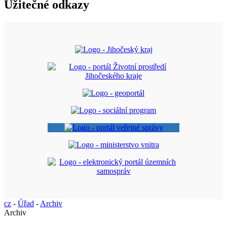
Užitečné odkazy
cz
-
Úřad
-
Archiv
Archiv