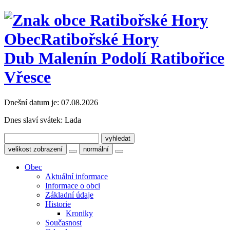
Obec
Ratibořské Hory
Dub Malenín Podolí Ratibořice
Vřesce
Dnešní datum je:
07.08.2026
Dnes slaví svátek:
Lada
velikost zobrazení
normální
Obec
Aktuální informace
Informace o obci
Základní údaje
Historie
Kroniky
Současnost