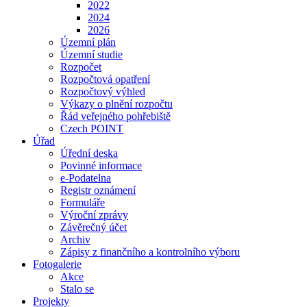
2022
2024
2026
Územní plán
Územní studie
Rozpočet
Rozpočtová opatření
Rozpočtový výhled
Výkazy o plnění rozpočtu
Řád veřejného pohřebiště
Czech POINT
Úřad
Úřední deska
Povinné informace
e-Podatelna
Registr oznámení
Formuláře
Výroční zprávy
Závěrečný účet
Archiv
Zápisy z finančního a kontrolního výboru
Fotogalerie
Akce
Stalo se
Projekty