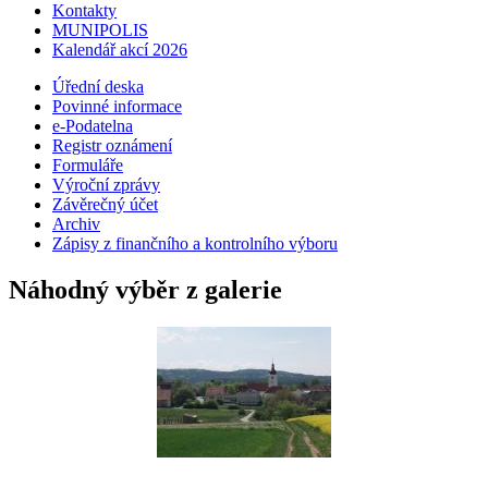
Kontakty
MUNIPOLIS
Kalendář akcí 2026
Úřední deska
Povinné informace
e-Podatelna
Registr oznámení
Formuláře
Výroční zprávy
Závěrečný účet
Archiv
Zápisy z finančního a kontrolního výboru
Náhodný výběr z galerie