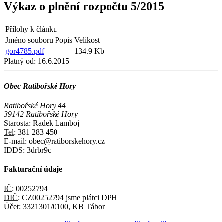
Výkaz o plnění rozpočtu 5/2015
Přílohy k článku
Jméno souboru
Popis
Velikost
gor4785.pdf
134.9 Kb
Platný od:
16.6.2015
Obec Ratibořské Hory
Ratibořské Hory 44
39142 Ratibořské Hory
Starosta:
Radek Lamboj
Tel:
381 283 450
E-mail:
obec@ratiborskehory.cz
IDDS:
3drbr9c
Fakturační údaje
IČ:
00252794
DIČ:
CZ00252794 jsme plátci DPH
Účet:
3321301/0100, KB Tábor