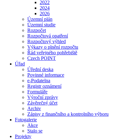
2022
2024
2026
Územní plán
Územní studie
Rozpočet
Rozpočtová opatření
Rozpočtový výhled
Výkazy o plnění rozpočtu
Řád veřejného pohřebiště
Czech POINT
Úřad
Úřední deska
Povinné informace
e-Podatelna
Registr oznámení
Formuláře
Výroční zprávy
Závěrečný účet
Archiv
Zápisy z finančního a kontrolního výboru
Fotogalerie
Akce
Stalo se
Projekty