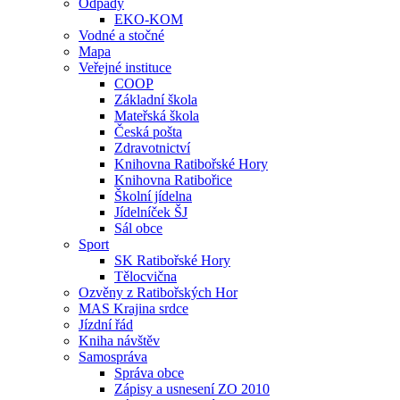
Odpady
EKO-KOM
Vodné a stočné
Mapa
Veřejné instituce
COOP
Základní škola
Mateřská škola
Česká pošta
Zdravotnictví
Knihovna Ratibořské Hory
Knihovna Ratibořice
Školní jídelna
Jídelníček ŠJ
Sál obce
Sport
SK Ratibořské Hory
Tělocvična
Ozvěny z Ratibořských Hor
MAS Krajina srdce
Jízdní řád
Kniha návštěv
Samospráva
Správa obce
Zápisy a usnesení ZO 2010