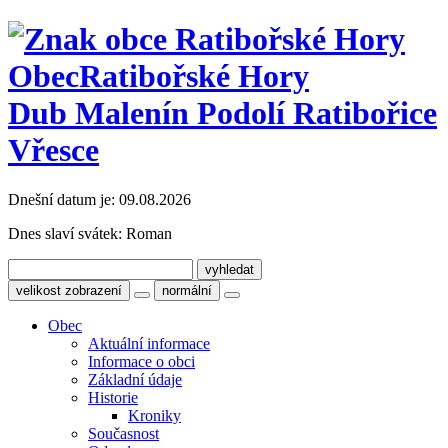
Obec
Ratibořské Hory
Dub Malenín Podolí Ratibořice
Vřesce
Dnešní datum je:
09.08.2026
Dnes slaví svátek:
Roman
velikost zobrazení
normální
Obec
Aktuální informace
Informace o obci
Základní údaje
Historie
Kroniky
Současnost