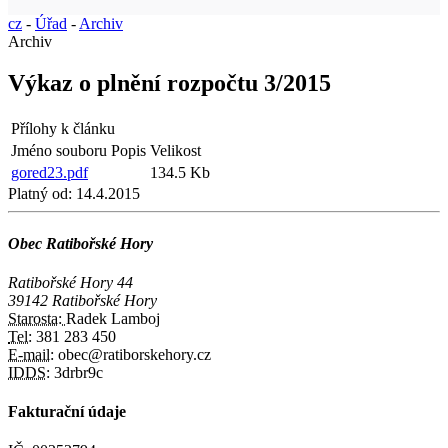
cz
-
Úřad
-
Archiv
Archiv
Výkaz o plnění rozpočtu 3/2015
Přílohy k článku
Jméno souboru
Popis
Velikost
gored23.pdf
134.5 Kb
Platný od:
14.4.2015
Obec Ratibořské Hory
Ratibořské Hory 44
39142 Ratibořské Hory
Starosta:
Radek Lamboj
Tel:
381 283 450
E-mail:
obec@ratiborskehory.cz
IDDS:
3drbr9c
Fakturační údaje