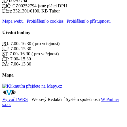
IČ:
00252794
DIČ:
CZ00252794 jsme plátci DPH
Účet:
3321301/0100, KB Tábor
Mapa webu
|
Prohlášení o cookies
|
Prohlášení o přístupnosti
Úřední hodiny
PO:
7.00- 16.30 ( pro veřejnost)
ÚT:
7.00- 15.30
ST:
7.00- 16.30 ( pro veřejnost)
ČT:
7.00- 15.30
PÁ:
7.00- 13.30
Mapa
Vytvořil WRS
- Webový Redakční Systém společnosti
W Partner
s.r.o.