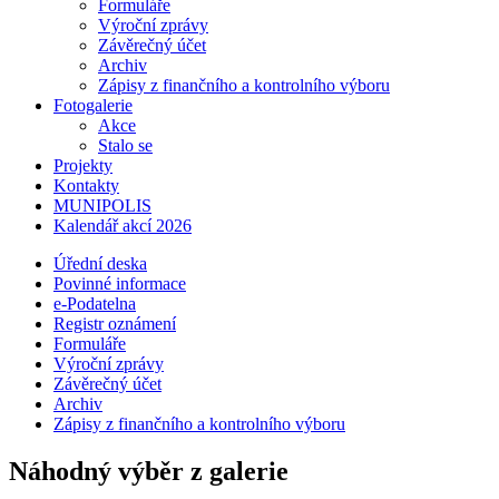
Formuláře
Výroční zprávy
Závěrečný účet
Archiv
Zápisy z finančního a kontrolního výboru
Fotogalerie
Akce
Stalo se
Projekty
Kontakty
MUNIPOLIS
Kalendář akcí 2026
Úřední deska
Povinné informace
e-Podatelna
Registr oznámení
Formuláře
Výroční zprávy
Závěrečný účet
Archiv
Zápisy z finančního a kontrolního výboru
Náhodný výběr z galerie