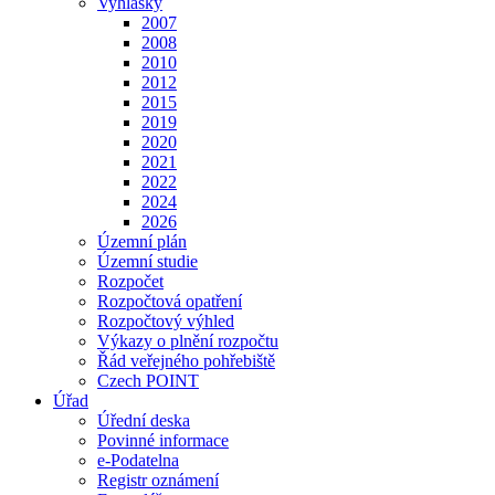
Vyhlášky
2007
2008
2010
2012
2015
2019
2020
2021
2022
2024
2026
Územní plán
Územní studie
Rozpočet
Rozpočtová opatření
Rozpočtový výhled
Výkazy o plnění rozpočtu
Řád veřejného pohřebiště
Czech POINT
Úřad
Úřední deska
Povinné informace
e-Podatelna
Registr oznámení