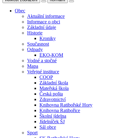
Obec
Aktuální informace
Informace o obci
Základní údaje
Historie
Kroniky
Současnost
Odpady
EKO-KOM
Vodné a stočné
Mapa
Veřejné instituce
COOP
Základní škola
Mateřská škola
Česká pošta
Zdravotnictví
Knihovna Ratibořské Hory
Knihovna Ratibořice
Školní jídelna
Jídelníček ŠJ
Sál obce
Sport