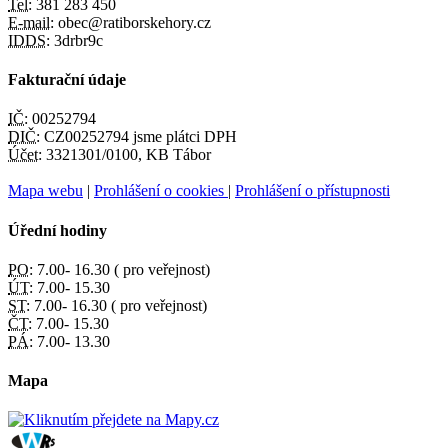
Tel:
381 283 450
E-mail:
obec@ratiborskehory.cz
IDDS:
3drbr9c
Fakturační údaje
IČ:
00252794
DIČ:
CZ00252794 jsme plátci DPH
Účet:
3321301/0100, KB Tábor
Mapa webu
|
Prohlášení o cookies
|
Prohlášení o přístupnosti
Úřední hodiny
PO:
7.00- 16.30 ( pro veřejnost)
ÚT:
7.00- 15.30
ST:
7.00- 16.30 ( pro veřejnost)
ČT:
7.00- 15.30
PÁ:
7.00- 13.30
Mapa