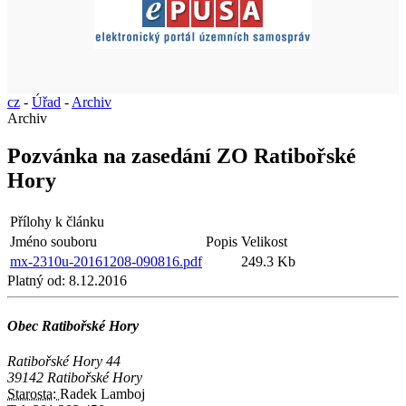
cz
-
Úřad
-
Archiv
Archiv
Pozvánka na zasedání ZO Ratibořské
Hory
Přílohy k článku
Jméno souboru
Popis
Velikost
mx-2310u-20161208-090816.pdf
249.3 Kb
Platný od:
8.12.2016
Obec Ratibořské Hory
Ratibořské Hory 44
39142 Ratibořské Hory
Starosta:
Radek Lamboj