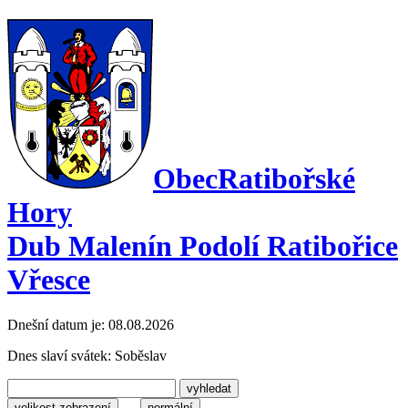
Obec
Ratibořské
Hory
Dub Malenín Podolí Ratibořice
Vřesce
Dnešní datum je:
08.08.2026
Dnes slaví svátek:
Soběslav
velikost zobrazení
normální