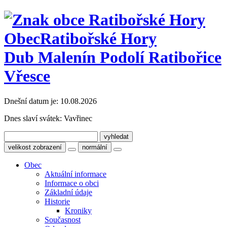
Obec
Ratibořské Hory
Dub Malenín Podolí Ratibořice
Vřesce
Dnešní datum je:
10.08.2026
Dnes slaví svátek:
Vavřinec
velikost zobrazení
normální
Obec
Aktuální informace
Informace o obci
Základní údaje
Historie
Kroniky
Současnost