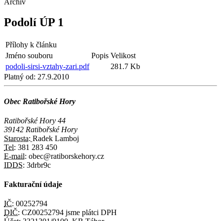
Archiv
Podolí ÚP 1
Přílohy k článku
Jméno souboru
Popis
Velikost
podoli-sirsi-vztahy-zari.pdf
281.7 Kb
Platný od:
27.9.2010
Obec Ratibořské Hory
Ratibořské Hory 44
39142 Ratibořské Hory
Starosta:
Radek Lamboj
Tel:
381 283 450
E-mail:
obec@ratiborskehory.cz
IDDS:
3drbr9c
Fakturační údaje
IČ:
00252794
DIČ:
CZ00252794 jsme plátci DPH