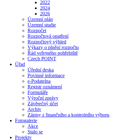
2022
2024
2026
Územní plán
Územní studie
Rozpočet
Rozpočtová opatření
Rozpočtový výhled
Výkazy o plnění rozpočtu
Řád veřejného pohřebiště
Czech POINT
Úřad
Úřední deska
Povinné informace
e-Podatelna
Registr oznámení
Formuláře
Výroční zprávy
Závěrečný účet
Archiv
Zápisy z finančního a kontrolního výboru
Fotogalerie
Akce
Stalo se
Projekty