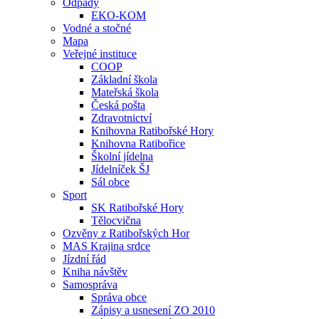
Odpady
EKO-KOM
Vodné a stočné
Mapa
Veřejné instituce
COOP
Základní škola
Mateřská škola
Česká pošta
Zdravotnictví
Knihovna Ratibořské Hory
Knihovna Ratibořice
Školní jídelna
Jídelníček ŠJ
Sál obce
Sport
SK Ratibořské Hory
Tělocvična
Ozvěny z Ratibořských Hor
MAS Krajina srdce
Jízdní řád
Kniha návštěv
Samospráva
Správa obce
Zápisy a usnesení ZO 2010