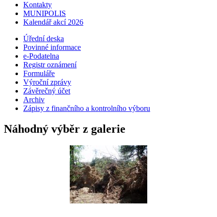
Kontakty
MUNIPOLIS
Kalendář akcí 2026
Úřední deska
Povinné informace
e-Podatelna
Registr oznámení
Formuláře
Výroční zprávy
Závěrečný účet
Archiv
Zápisy z finančního a kontrolního výboru
Náhodný výběr z galerie