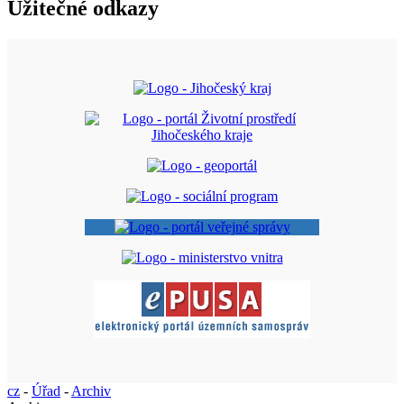
Užitečné odkazy
cz
-
Úřad
-
Archiv