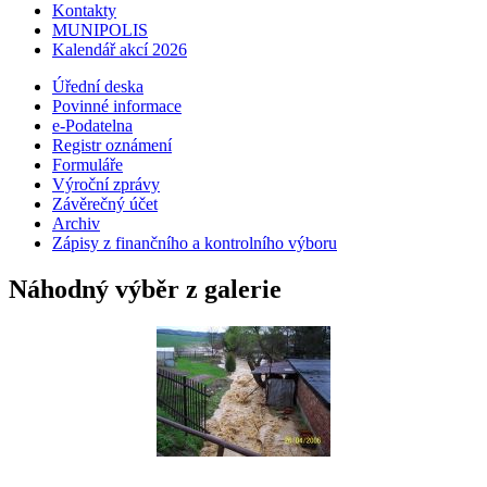
Kontakty
MUNIPOLIS
Kalendář akcí 2026
Úřední deska
Povinné informace
e-Podatelna
Registr oznámení
Formuláře
Výroční zprávy
Závěrečný účet
Archiv
Zápisy z finančního a kontrolního výboru
Náhodný výběr z galerie