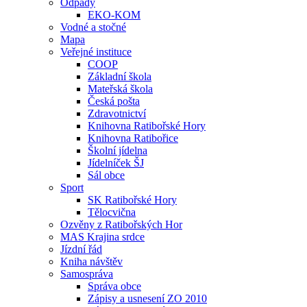
Odpady
EKO-KOM
Vodné a stočné
Mapa
Veřejné instituce
COOP
Základní škola
Mateřská škola
Česká pošta
Zdravotnictví
Knihovna Ratibořské Hory
Knihovna Ratibořice
Školní jídelna
Jídelníček ŠJ
Sál obce
Sport
SK Ratibořské Hory
Tělocvična
Ozvěny z Ratibořských Hor
MAS Krajina srdce
Jízdní řád
Kniha návštěv
Samospráva
Správa obce
Zápisy a usnesení ZO 2010