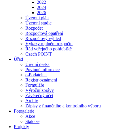
2022
2024
2026
Územní plán
Územní studie
Rozpočet
Rozpočtová opatření
Rozpočtový výhled
Výkazy o plnění rozpočtu
Řád veřejného pohřebiště
Czech POINT
Úřad
Úřední deska
Povinné informace
e-Podatelna
Registr oznámení
Formuláře
Výroční zprávy
Závěrečný účet
Archiv
Zápisy z finančního a kontrolního výboru
Fotogalerie
Akce
Stalo se
Projekty