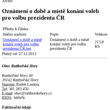
Archiv
Oznámení o době a místě konání voleb
pro volbu prezidenta ČR
Přílohy k článku
Jméno souboru
Popis
Velikost
Oznámení o době a místě
Oznámení o době a místě
213.8
konání voleb pro volbu
konání voleb pro volbu
Kb
prezidenta ČR.jpg
prezidenta ČR
Platný od:
27.12.2012
Obec Ratibořské Hory
Ratibořské Hory 44
39142 Ratibořské Hory
Starosta:
Radek Lamboj
Tel:
381 283 450
E-mail:
obec@ratiborskehory.cz
IDDS:
3drbr9c
Fakturační údaje