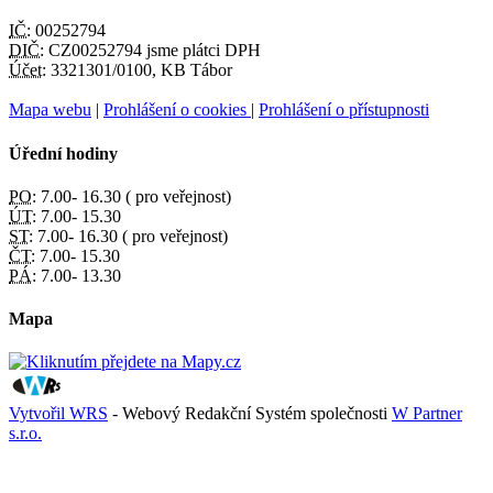
IČ:
00252794
DIČ:
CZ00252794 jsme plátci DPH
Účet:
3321301/0100, KB Tábor
Mapa webu
|
Prohlášení o cookies
|
Prohlášení o přístupnosti
Úřední hodiny
PO:
7.00- 16.30 ( pro veřejnost)
ÚT:
7.00- 15.30
ST:
7.00- 16.30 ( pro veřejnost)
ČT:
7.00- 15.30
PÁ:
7.00- 13.30
Mapa
Vytvořil WRS
- Webový Redakční Systém společnosti
W Partner
s.r.o.