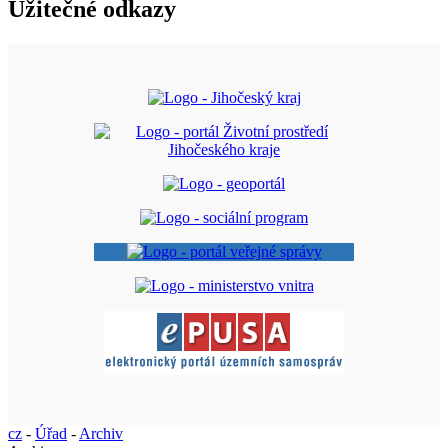
Užitečné odkazy
cz
-
Úřad
-
Archiv