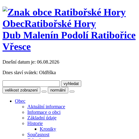
Obec
Ratibořské Hory
Dub Malenín Podolí Ratibořice
Vřesce
Dnešní datum je:
06.08.2026
Dnes slaví svátek:
Oldřiška
velikost zobrazení
normální
Obec
Aktuální informace
Informace o obci
Základní údaje
Historie
Kroniky
Současnost