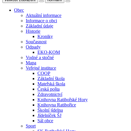
Obec
Aktuální informace
Informace o obci
Základní údaje
Historie
Kroniky
Současnost
Odpady
EKO-KOM
Vodné a stočné
Mapa
Veřejné instituce
COOP
Základní škola
Mateřská škola
Česká pošta
Zdravotnictví
Knihovna Ratibořské Hory
Knihovna Ratibořice
Školní jídelna
Jídelníček ŠJ
Sál obce
Sport