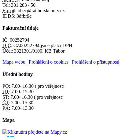
Tel:
381 283 450
E-mail:
obec@ratiborskehory.cz
IDDS:
3drbr9c
Fakturační údaje
IČ:
00252794
DIČ:
CZ00252794 jsme plátci DPH
Účet:
3321301/0100, KB Tábor
Mapa webu
|
Prohlášení o cookies
|
Prohlášení o přístupnosti
Úřední hodiny
PO:
7.00- 16.30 ( pro veřejnost)
ÚT:
7.00- 15.30
ST:
7.00- 16.30 ( pro veřejnost)
ČT:
7.00- 15.30
PÁ:
7.00- 13.30
Mapa