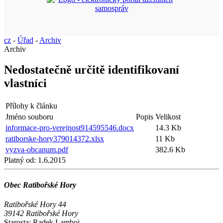
cz
-
Úřad
-
Archiv
Archiv
Nedostatečně určitě identifikovaní
vlastníci
Přílohy k článku
Jméno souboru
Popis
Velikost
informace-pro-verejnost914595546.docx
14.3 Kb
ratiborske-hory379014372.xlsx
11 Kb
vyzva-obcanum.pdf
382.6 Kb
Platný od:
1.6.2015
Obec Ratibořské Hory
Ratibořské Hory 44
39142 Ratibořské Hory
Starosta:
Radek Lamboj