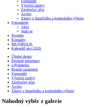
Formuláře
Výroční zprávy
Závěrečný účet
Archiv
Zápisy z finančního a kontrolního výboru
Fotogalerie
Akce
Stalo se
Projekty
Kontakty
MUNIPOLIS
Kalendář akcí 2026
Úřední deska
Povinné informace
e-Podatelna
Registr oznámení
Formuláře
Výroční zprávy
Závěrečný účet
Archiv
Zápisy z finančního a kontrolního výboru
Náhodný výběr z galerie