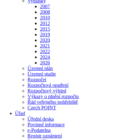
Vyhlášky
2007
2008
2010
2012
2015
2019
2020
2021
2022
2024
2026
Územní plán
Územní studie
Rozpočet
Rozpočtová opatření
Rozpočtový výhled
Výkazy o plnění rozpočtu
Řád veřejného pohřebiště
Czech POINT
Úřad
Úřední deska
Povinné informace
e-Podatelna
Registr oznámení