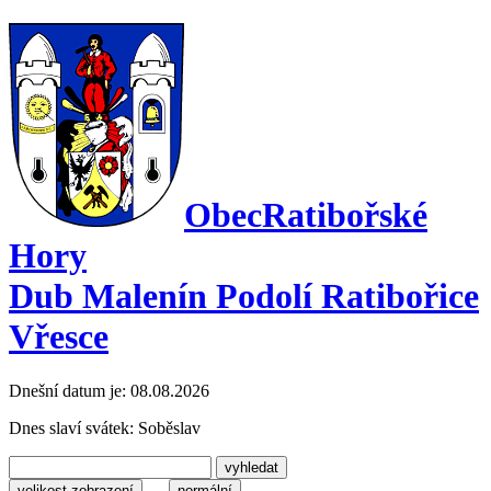
Obec
Ratibořské
Hory
Dub Malenín Podolí Ratibořice
Vřesce
Dnešní datum je:
08.08.2026
Dnes slaví svátek:
Soběslav
velikost zobrazení
normální