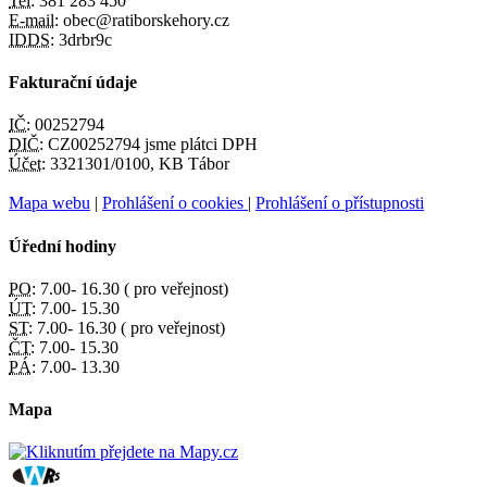
Tel:
381 283 450
E-mail:
obec@ratiborskehory.cz
IDDS:
3drbr9c
Fakturační údaje
IČ:
00252794
DIČ:
CZ00252794 jsme plátci DPH
Účet:
3321301/0100, KB Tábor
Mapa webu
|
Prohlášení o cookies
|
Prohlášení o přístupnosti
Úřední hodiny
PO:
7.00- 16.30 ( pro veřejnost)
ÚT:
7.00- 15.30
ST:
7.00- 16.30 ( pro veřejnost)
ČT:
7.00- 15.30
PÁ:
7.00- 13.30
Mapa