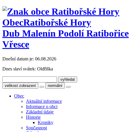
Obec
Ratibořské Hory
Dub Malenín Podolí Ratibořice
Vřesce
Dnešní datum je:
06.08.2026
Dnes slaví svátek:
Oldřiška
velikost zobrazení
normální
Obec
Aktuální informace
Informace o obci
Základní údaje
Historie
Kroniky
Současnost