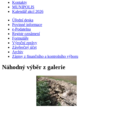
Kontakty
MUNIPOLIS
Kalendář akcí 2026
Úřední deska
Povinné informace
e-Podatelna
Registr oznámení
Formuláře
Výroční zprávy
Závěrečný účet
Archiv
Zápisy z finančního a kontrolního výboru
Náhodný výběr z galerie