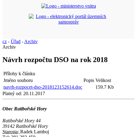
cz
-
Úřad
-
Archiv
Archiv
Návrh rozpočtu DSO na rok 2018
Přílohy k článku
Jméno souboru
Popis
Velikost
navrh-rozpocet-dso-2018123152614.doc
159.7 Kb
Platný od:
20.11.2017
Obec Ratibořské Hory
Ratibořské Hory 44
39142 Ratibořské Hory
Starosta:
Radek Lamboj