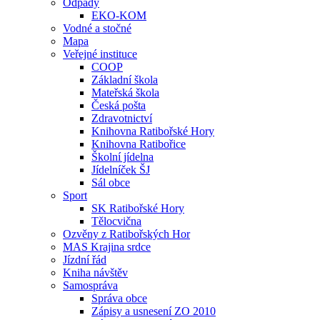
Odpady
EKO-KOM
Vodné a stočné
Mapa
Veřejné instituce
COOP
Základní škola
Mateřská škola
Česká pošta
Zdravotnictví
Knihovna Ratibořské Hory
Knihovna Ratibořice
Školní jídelna
Jídelníček ŠJ
Sál obce
Sport
SK Ratibořské Hory
Tělocvična
Ozvěny z Ratibořských Hor
MAS Krajina srdce
Jízdní řád
Kniha návštěv
Samospráva
Správa obce
Zápisy a usnesení ZO 2010