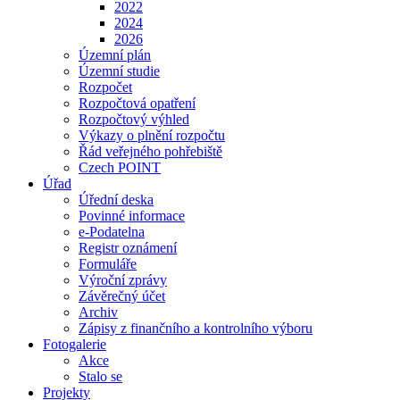
2022
2024
2026
Územní plán
Územní studie
Rozpočet
Rozpočtová opatření
Rozpočtový výhled
Výkazy o plnění rozpočtu
Řád veřejného pohřebiště
Czech POINT
Úřad
Úřední deska
Povinné informace
e-Podatelna
Registr oznámení
Formuláře
Výroční zprávy
Závěrečný účet
Archiv
Zápisy z finančního a kontrolního výboru
Fotogalerie
Akce
Stalo se
Projekty