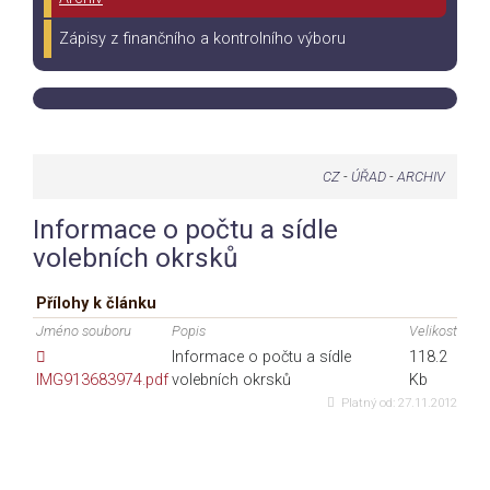
Zápisy z finančního a kontrolního výboru
CZ
-
ÚŘAD
-
ARCHIV
Informace o počtu a sídle
volebních okrsků
Přílohy k článku
Jméno souboru
Popis
Velikost
Informace o počtu a sídle
118.2
IMG913683974.pdf
volebních okrsků
Kb
Platný od:
27.11.2012