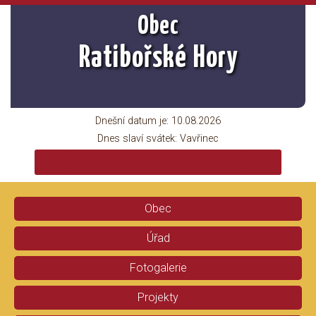
Obec
Ratibořské Hory
Dnešní datum je:
10.08.2026
Dnes slaví svátek:
Vavřinec
Obec
Úřad
Fotogalerie
Projekty