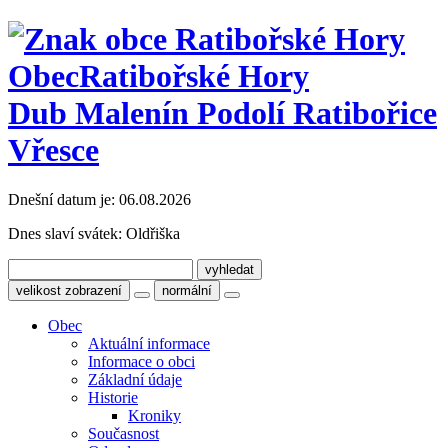
Obec
Ratibořské Hory
Dub Malenín Podolí Ratibořice
Vřesce
Dnešní datum je:
06.08.2026
Dnes slaví svátek:
Oldřiška
velikost zobrazení
normální
Obec
Aktuální informace
Informace o obci
Základní údaje
Historie
Kroniky
Současnost