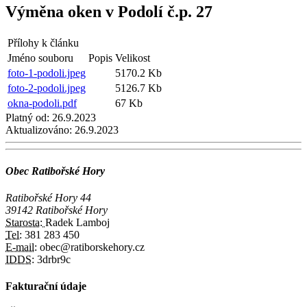
Výměna oken v Podolí č.p. 27
Přílohy k článku
Jméno souboru
Popis
Velikost
foto-1-podoli.jpeg
5170.2 Kb
foto-2-podoli.jpeg
5126.7 Kb
okna-podoli.pdf
67 Kb
Platný od:
26.9.2023
Aktualizováno:
26.9.2023
Obec Ratibořské Hory
Ratibořské Hory 44
39142 Ratibořské Hory
Starosta:
Radek Lamboj
Tel:
381 283 450
E-mail:
obec@ratiborskehory.cz
IDDS:
3drbr9c
Fakturační údaje