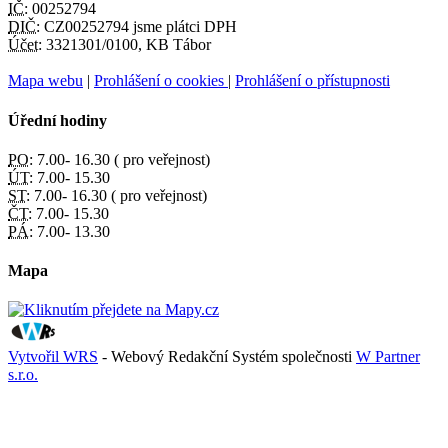
IČ:
00252794
DIČ:
CZ00252794 jsme plátci DPH
Účet:
3321301/0100, KB Tábor
Mapa webu
|
Prohlášení o cookies
|
Prohlášení o přístupnosti
Úřední hodiny
PO:
7.00- 16.30 ( pro veřejnost)
ÚT:
7.00- 15.30
ST:
7.00- 16.30 ( pro veřejnost)
ČT:
7.00- 15.30
PÁ:
7.00- 13.30
Mapa
Vytvořil WRS
- Webový Redakční Systém společnosti
W Partner
s.r.o.