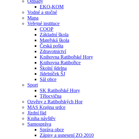
Odpady
EKO-KOM
Vodné a stočné
Mapa
Veřejné instituce
COOP
Základní škola
Mateřská škola
Česká pošta
Zdravotnictví
Knihovna Ratibořské Hory
Knihovna Ratibořice
Školní jídelna
Jídelníček ŠJ
Sál obce
Sport
SK Ratibořské Hory
Tělocvična
Ozvěny z Ratibořských Hor
MAS Krajina srdce
Jízdní řád
Kniha návštěv
Samospráva
Správa obce
Zápisy a usnesení ZO 2010