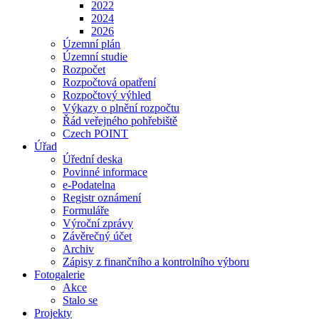
2022
2024
2026
Územní plán
Územní studie
Rozpočet
Rozpočtová opatření
Rozpočtový výhled
Výkazy o plnění rozpočtu
Řád veřejného pohřebiště
Czech POINT
Úřad
Úřední deska
Povinné informace
e-Podatelna
Registr oznámení
Formuláře
Výroční zprávy
Závěrečný účet
Archiv
Zápisy z finančního a kontrolního výboru
Fotogalerie
Akce
Stalo se
Projekty