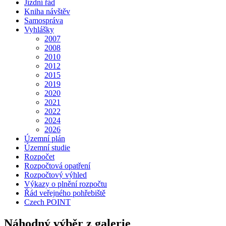
Jízdní řád
Kniha návštěv
Samospráva
Vyhlášky
2007
2008
2010
2012
2015
2019
2020
2021
2022
2024
2026
Územní plán
Územní studie
Rozpočet
Rozpočtová opatření
Rozpočtový výhled
Výkazy o plnění rozpočtu
Řád veřejného pohřebiště
Czech POINT
Náhodný výběr z galerie