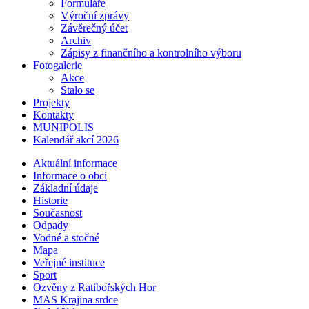
Formuláře
Výroční zprávy
Závěrečný účet
Archiv
Zápisy z finančního a kontrolního výboru
Fotogalerie
Akce
Stalo se
Projekty
Kontakty
MUNIPOLIS
Kalendář akcí 2026
Aktuální informace
Informace o obci
Základní údaje
Historie
Současnost
Odpady
Vodné a stočné
Mapa
Veřejné instituce
Sport
Ozvěny z Ratibořských Hor
MAS Krajina srdce