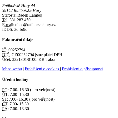
Ratibořské Hory 44
39142 Ratibořské Hory
Starosta:
Radek Lamboj
Tel:
381 283 450
E-mail:
obec@ratiborskehory.cz
IDDS:
3drbr9c
Fakturační údaje
IČ:
00252794
DIČ:
CZ00252794 jsme plátci DPH
Účet:
3321301/0100, KB Tábor
Mapa webu
|
Prohlášení o cookies
|
Prohlášení o přístupnosti
Úřední hodiny
PO:
7.00- 16.30 ( pro veřejnost)
ÚT:
7.00- 15.30
ST:
7.00- 16.30 ( pro veřejnost)
ČT:
7.00- 15.30
PÁ:
7.00- 13.30