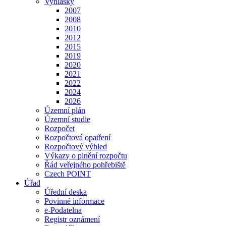
Vyhlášky
2007
2008
2010
2012
2015
2019
2020
2021
2022
2024
2026
Územní plán
Územní studie
Rozpočet
Rozpočtová opatření
Rozpočtový výhled
Výkazy o plnění rozpočtu
Řád veřejného pohřebiště
Czech POINT
Úřad
Úřední deska
Povinné informace
e-Podatelna
Registr oznámení