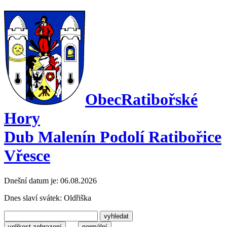
Obec
Ratibořské
Hory
Dub Malenín Podolí Ratibořice
Vřesce
Dnešní datum je:
06.08.2026
Dnes slaví svátek:
Oldřiška
velikost zobrazení
normální