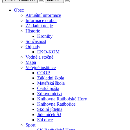
Obec
Aktuální informace
Informace o obci
Základní údaje
Historie
Kroniky
Současnost
Odpady
EKO-KOM
Vodné a stočné
Mapa
Veřejné instituce
COOP
Základní škola
Mateřská škola
Česká pošta
Zdravotnictví
Knihovna Ratibořské Hory
Knihovna Ratibořice
Školní jídelna
Jídelníček ŠJ
Sál obce
Sport