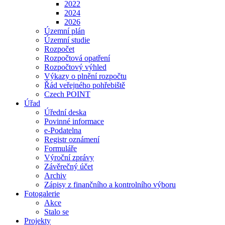
2022
2024
2026
Územní plán
Územní studie
Rozpočet
Rozpočtová opatření
Rozpočtový výhled
Výkazy o plnění rozpočtu
Řád veřejného pohřebiště
Czech POINT
Úřad
Úřední deska
Povinné informace
e-Podatelna
Registr oznámení
Formuláře
Výroční zprávy
Závěrečný účet
Archiv
Zápisy z finančního a kontrolního výboru
Fotogalerie
Akce
Stalo se
Projekty