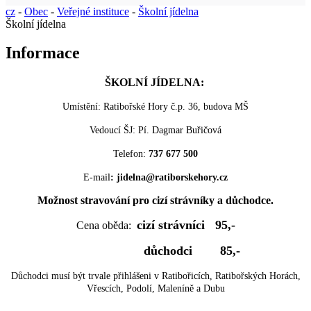
cz
-
Obec
-
Veřejné instituce
-
Školní jídelna
Školní jídelna
Informace
ŠKOLNÍ JÍDELNA:
Umístění: Ratibořské Hory č.p. 36, budova MŠ
Vedoucí ŠJ: Pí. Dagmar Buřičová
Telefon:
737 677 500
E-mail
: jidelna@ratiborskehory.cz
Možnost stravování pro cizí strávníky a důchodce.
cizí strávníci 95,-
Cena oběda:
důchodci 85,-
Důchodci musí být trvale přihlášeni v Ratibořicích, Ratibořských Horách,
Vřescích, Podolí, Maleníně a Dubu