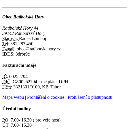
Obec Ratibořské Hory
Ratibořské Hory 44
39142 Ratibořské Hory
Starosta:
Radek Lamboj
Tel:
381 283 450
E-mail:
obec@ratiborskehory.cz
IDDS:
3drbr9c
Fakturační údaje
IČ:
00252794
DIČ:
CZ00252794 jsme plátci DPH
Účet:
3321301/0100, KB Tábor
Mapa webu
|
Prohlášení o cookies
|
Prohlášení o přístupnosti
Úřední hodiny
PO:
7.00- 16.30 ( pro veřejnost)
ÚT:
7.00- 15.30