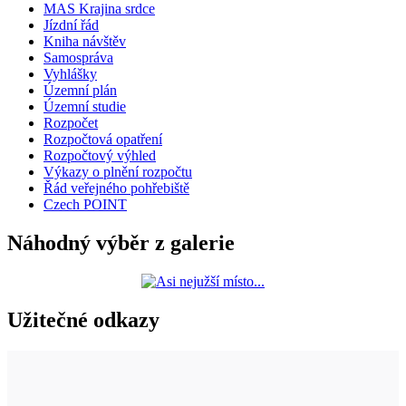
MAS Krajina srdce
Jízdní řád
Kniha návštěv
Samospráva
Vyhlášky
Územní plán
Územní studie
Rozpočet
Rozpočtová opatření
Rozpočtový výhled
Výkazy o plnění rozpočtu
Řád veřejného pohřebiště
Czech POINT
Náhodný výběr z galerie
Užitečné odkazy