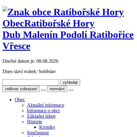
Obec
Ratibořské Hory
Dub Malenín Podolí Ratibořice
Vřesce
Dnešní datum je:
08.08.2026
Dnes slaví svátek:
Soběslav
velikost zobrazení
normální
Obec
Aktuální informace
Informace o obci
Základní údaje
Historie
Kroniky
Současnost