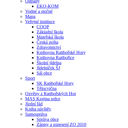
Odpady
EKO-KOM
Vodné a stočné
Mapa
Veřejné instituce
COOP
Základní škola
Mateřská škola
Česká pošta
Zdravotnictví
Knihovna Ratibořské Hory
Knihovna Ratibořice
Školní jídelna
Jídelníček ŠJ
Sál obce
Sport
SK Ratibořské Hory
Tělocvična
Ozvěny z Ratibořských Hor
MAS Krajina srdce
Jízdní řád
Kniha návštěv
Samospráva
Správa obce
Zápisy a usnesení ZO 2010