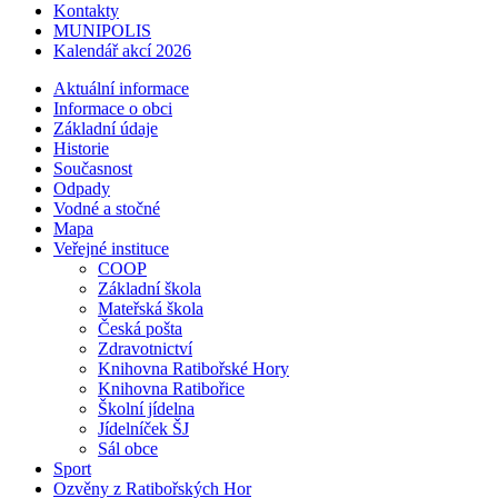
Kontakty
MUNIPOLIS
Kalendář akcí 2026
Aktuální informace
Informace o obci
Základní údaje
Historie
Současnost
Odpady
Vodné a stočné
Mapa
Veřejné instituce
COOP
Základní škola
Mateřská škola
Česká pošta
Zdravotnictví
Knihovna Ratibořské Hory
Knihovna Ratibořice
Školní jídelna
Jídelníček ŠJ
Sál obce
Sport
Ozvěny z Ratibořských Hor