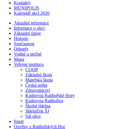
Kontakty
MUNIPOLIS
Kalendář akcí 2026
Aktuální informace
Informace o obci
Základní údaje
Historie
Současnost
Odpady
Vodné a stočné
Mapa
Veřejné instituce
COOP
Základní škola
Mateřská škola
Česká pošta
Zdravotnictví
Knihovna Ratibořské Hory
Knihovna Ratibořice
Školní jídelna
Jídelníček ŠJ
Sál obce
Sport
Ozvěny z Ratibořských Hor