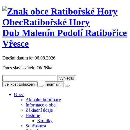
Obec
Ratibořské Hory
Dub Malenín Podolí Ratibořice
Vřesce
Dnešní datum je:
06.08.2026
Dnes slaví svátek:
Oldřiška
velikost zobrazení
normální
Obec
Aktuální informace
Informace o obci
Základní údaje
Historie
Kroniky
Současnost