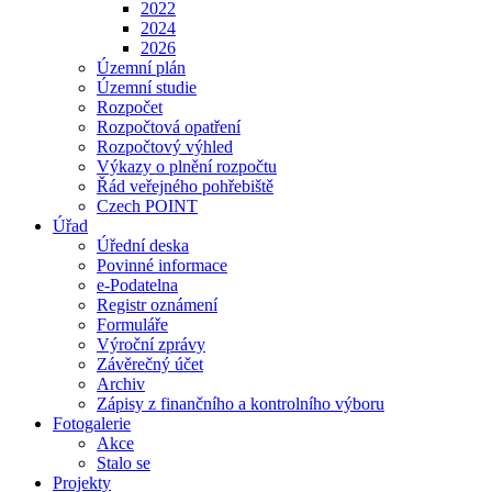
2022
2024
2026
Územní plán
Územní studie
Rozpočet
Rozpočtová opatření
Rozpočtový výhled
Výkazy o plnění rozpočtu
Řád veřejného pohřebiště
Czech POINT
Úřad
Úřední deska
Povinné informace
e-Podatelna
Registr oznámení
Formuláře
Výroční zprávy
Závěrečný účet
Archiv
Zápisy z finančního a kontrolního výboru
Fotogalerie
Akce
Stalo se
Projekty