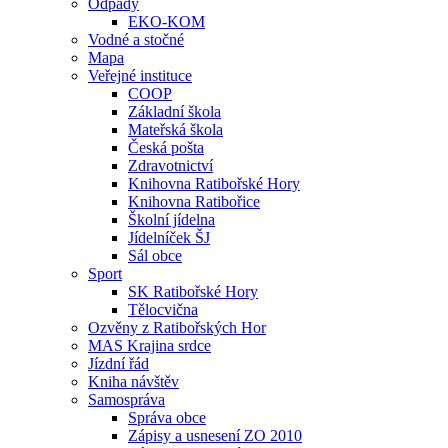
Odpady
EKO-KOM
Vodné a stočné
Mapa
Veřejné instituce
COOP
Základní škola
Mateřská škola
Česká pošta
Zdravotnictví
Knihovna Ratibořské Hory
Knihovna Ratibořice
Školní jídelna
Jídelníček ŠJ
Sál obce
Sport
SK Ratibořské Hory
Tělocvična
Ozvěny z Ratibořských Hor
MAS Krajina srdce
Jízdní řád
Kniha návštěv
Samospráva
Správa obce
Zápisy a usnesení ZO 2010