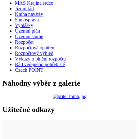
MAS Krajina srdce
Jízdní řád
Kniha návštěv
Samospráva
Vyhlášky
Územní plán
Územní studie
Rozpočet
Rozpočtová opatření
Rozpočtový výhled
Výkazy o plnění rozpočtu
Řád veřejného pohřebiště
Czech POINT
Náhodný výběr z galerie
Užitečné odkazy