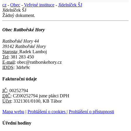
cz
-
Obec
-
Veřejné instituce
-
Jídelníček ŠJ
Jídelníček ŠJ
Žádný dokument.
Obec Ratibořské Hory
Ratibořské Hory 44
39142 Ratibořské Hory
Starosta:
Radek Lamboj
Tel:
381 283 450
E-mail:
obec@ratiborskehory.cz
IDDS:
3drbr9c
Fakturační údaje
IČ:
00252794
DIČ:
CZ00252794 jsme plátci DPH
Účet:
3321301/0100, KB Tábor
Mapa webu
|
Prohlášení o cookies
|
Prohlášení o přístupnosti
Úřední hodiny