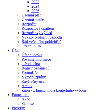
2022
2024
2026
Územní plán
Územní studie
Rozpočet
Rozpočtová opatření
Rozpočtový výhled
Výkazy o plnění rozpočtu
Řád veřejného pohřebiště
Czech POINT
Úřad
Úřední deska
Povinné informace
e-Podatelna
Registr oznámení
Formuláře
Výroční zprávy
Závěrečný účet
Archiv
Zápisy z finančního a kontrolního výboru
Fotogalerie
Akce
Stalo se
Projekty