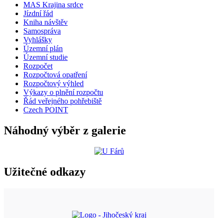
MAS Krajina srdce
Jízdní řád
Kniha návštěv
Samospráva
Vyhlášky
Územní plán
Územní studie
Rozpočet
Rozpočtová opatření
Rozpočtový výhled
Výkazy o plnění rozpočtu
Řád veřejného pohřebiště
Czech POINT
Náhodný výběr z galerie
Užitečné odkazy