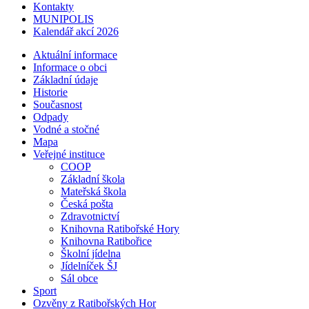
Kontakty
MUNIPOLIS
Kalendář akcí 2026
Aktuální informace
Informace o obci
Základní údaje
Historie
Současnost
Odpady
Vodné a stočné
Mapa
Veřejné instituce
COOP
Základní škola
Mateřská škola
Česká pošta
Zdravotnictví
Knihovna Ratibořské Hory
Knihovna Ratibořice
Školní jídelna
Jídelníček ŠJ
Sál obce
Sport
Ozvěny z Ratibořských Hor