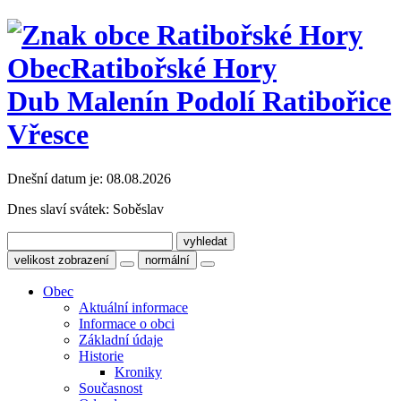
Obec
Ratibořské Hory
Dub Malenín Podolí Ratibořice
Vřesce
Dnešní datum je:
08.08.2026
Dnes slaví svátek:
Soběslav
velikost zobrazení
normální
Obec
Aktuální informace
Informace o obci
Základní údaje
Historie
Kroniky
Současnost