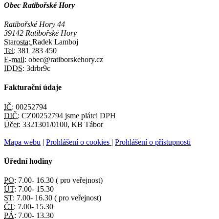
Obec Ratibořské Hory
Ratibořské Hory 44
39142 Ratibořské Hory
Starosta:
Radek Lamboj
Tel:
381 283 450
E-mail:
obec@ratiborskehory.cz
IDDS:
3drbr9c
Fakturační údaje
IČ:
00252794
DIČ:
CZ00252794 jsme plátci DPH
Účet:
3321301/0100, KB Tábor
Mapa webu
|
Prohlášení o cookies
|
Prohlášení o přístupnosti
Úřední hodiny
PO:
7.00- 16.30 ( pro veřejnost)
ÚT:
7.00- 15.30
ST:
7.00- 16.30 ( pro veřejnost)
ČT:
7.00- 15.30
PÁ:
7.00- 13.30