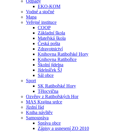
Odpady
EKO-KOM
Vodné a stočné
Mapa
Veřejné instituce
COOP
Základní škola
Mateřská škola
Česká pošta
Zdravotnictví
Knihovna Ratibořské Hory
Knihovna Ratibořice
Školní jídelna
Jídelníček ŠJ
Sál obce
Sport
SK Ratibořské Hory
Tělocvična
Ozvěny z Ratibořských Hor
MAS Krajina srdce
Jízdní řád
Kniha návštěv
Samospráva
Správa obce
Zápisy a usnesení ZO 2010