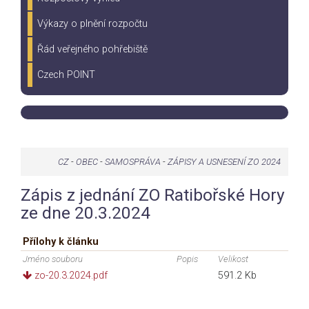
Výkazy o plnění rozpočtu
Řád veřejného pohřebiště
Czech POINT
CZ
-
OBEC
-
SAMOSPRÁVA
-
ZÁPISY A USNESENÍ ZO 2024
Zápis z jednání ZO Ratibořské Hory
ze dne 20.3.2024
Přílohy k článku
Jméno souboru
Popis
Velikost
zo-20.3.2024.pdf
591.2 Kb