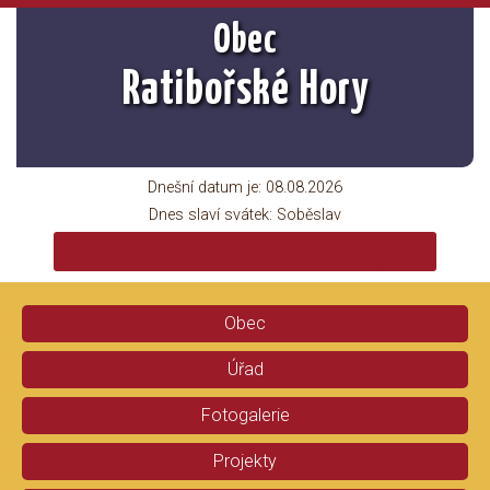
Obec
Ratibořské Hory
Dnešní datum je:
08.08.2026
Dnes slaví svátek:
Soběslav
Obec
Úřad
Fotogalerie
Projekty