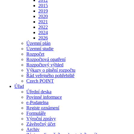
2012
2015
2019
2020
2021
2022
2024
2026
Územní plán
Územní studie
Rozpočet
Rozpočtová opatření
Rozpočtový výhled
Výkazy o plnění rozpočtu
Řád veřejného pohřebiště
Czech POINT
Úřad
Úřední deska
Povinné informace
e-Podatelna
Registr oznámení
Formuláře
Výroční zprávy
Závěrečný účet
Archiv