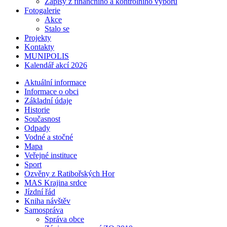
Zápisy z finančního a kontrolního výboru
Fotogalerie
Akce
Stalo se
Projekty
Kontakty
MUNIPOLIS
Kalendář akcí 2026
Aktuální informace
Informace o obci
Základní údaje
Historie
Současnost
Odpady
Vodné a stočné
Mapa
Veřejné instituce
Sport
Ozvěny z Ratibořských Hor
MAS Krajina srdce
Jízdní řád
Kniha návštěv
Samospráva
Správa obce