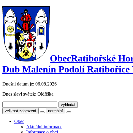
Obec
Ratibořské Ho
Dub Malenín Podolí Ratibořice 
Dnešní datum je:
06.08.2026
Dnes slaví svátek:
Oldřiška
velikost zobrazení
normální
Obec
Aktuální informace
Informace o obci