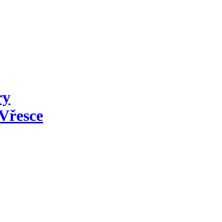
ry
Vřesce