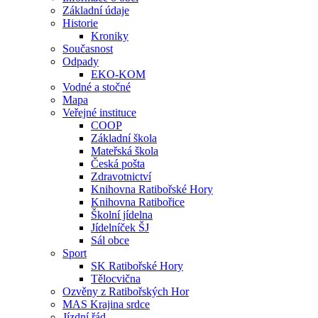
Základní údaje
Historie
Kroniky
Současnost
Odpady
EKO-KOM
Vodné a stočné
Mapa
Veřejné instituce
COOP
Základní škola
Mateřská škola
Česká pošta
Zdravotnictví
Knihovna Ratibořské Hory
Knihovna Ratibořice
Školní jídelna
Jídelníček ŠJ
Sál obce
Sport
SK Ratibořské Hory
Tělocvična
Ozvěny z Ratibořských Hor
MAS Krajina srdce
Jízdní řád