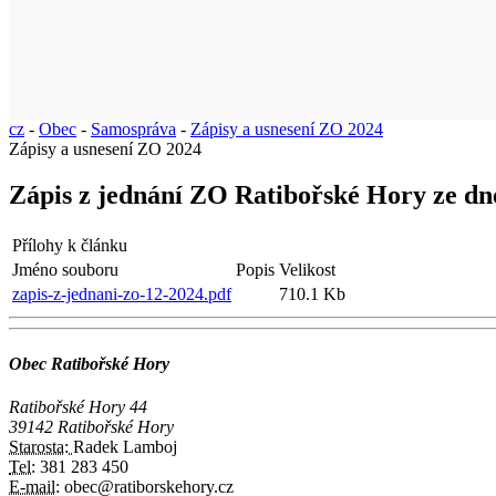
cz
-
Obec
-
Samospráva
-
Zápisy a usnesení ZO 2024
Zápisy a usnesení ZO 2024
Zápis z jednání ZO Ratibořské Hory ze dn
Přílohy k článku
Jméno souboru
Popis
Velikost
zapis-z-jednani-zo-12-2024.pdf
710.1 Kb
Obec Ratibořské Hory
Ratibořské Hory 44
39142 Ratibořské Hory
Starosta:
Radek Lamboj
Tel:
381 283 450
E-mail:
obec@ratiborskehory.cz