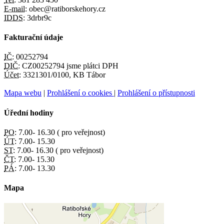
E-mail:
obec@ratiborskehory.cz
IDDS:
3drbr9c
Fakturační údaje
IČ:
00252794
DIČ:
CZ00252794 jsme plátci DPH
Účet:
3321301/0100, KB Tábor
Mapa webu
|
Prohlášení o cookies
|
Prohlášení o přístupnosti
Úřední hodiny
PO:
7.00- 16.30 ( pro veřejnost)
ÚT:
7.00- 15.30
ST:
7.00- 16.30 ( pro veřejnost)
ČT:
7.00- 15.30
PÁ:
7.00- 13.30
Mapa