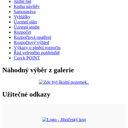
Jízdní řád
Kniha návštěv
Samospráva
Vyhlášky
Územní plán
Územní studie
Rozpočet
Rozpočtová opatření
Rozpočtový výhled
Výkazy o plnění rozpočtu
Řád veřejného pohřebiště
Czech POINT
Náhodný výběr z galerie
Užitečné odkazy