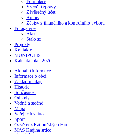
Formuláře
Výroční zprávy
Závěrečný účet
Archiv
Zápisy z finančního a kontrolního výboru
Fotogalerie
Akce
Stalo se
Projekty
Kontakty
MUNIPOLIS
Kalendář akcí 2026
Aktuální informace
Informace o obci
Základní údaje
Historie
Současnost
Odpady
Vodné a stočné
Mapa
Veřejné instituce
Sport
Ozvěny z Ratibořských Hor
MAS Krajina srdce