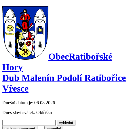
Obec
Ratibořské
Hory
Dub Malenín Podolí Ratibořice
Vřesce
Dnešní datum je:
06.08.2026
Dnes slaví svátek:
Oldřiška
velikost zobrazení
normální