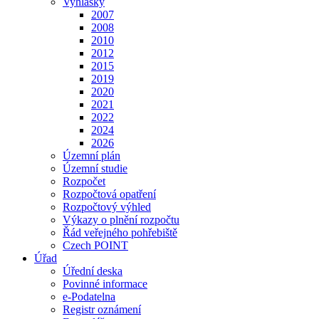
Vyhlášky
2007
2008
2010
2012
2015
2019
2020
2021
2022
2024
2026
Územní plán
Územní studie
Rozpočet
Rozpočtová opatření
Rozpočtový výhled
Výkazy o plnění rozpočtu
Řád veřejného pohřebiště
Czech POINT
Úřad
Úřední deska
Povinné informace
e-Podatelna
Registr oznámení