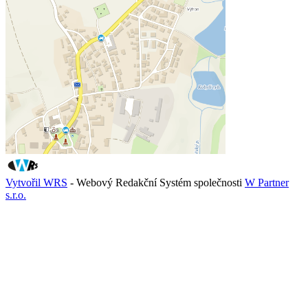
Vytvořil WRS
- Webový Redakční Systém společnosti
W Partner
s.r.o.