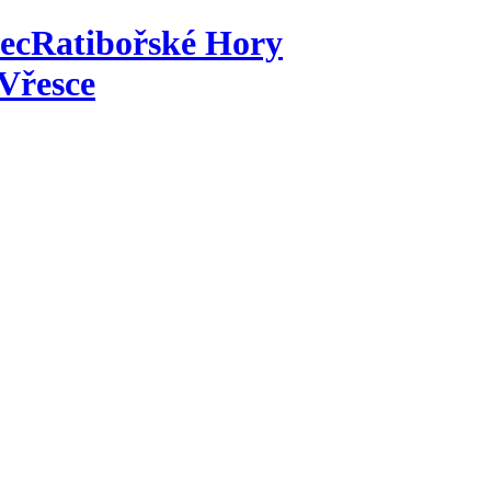
ec
Ratibořské Hory
Vřesce