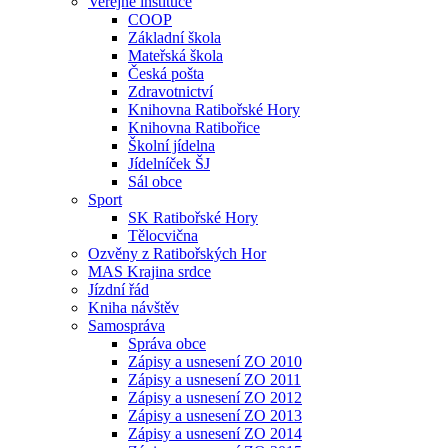
Veřejné instituce
COOP
Základní škola
Mateřská škola
Česká pošta
Zdravotnictví
Knihovna Ratibořské Hory
Knihovna Ratibořice
Školní jídelna
Jídelníček ŠJ
Sál obce
Sport
SK Ratibořské Hory
Tělocvična
Ozvěny z Ratibořských Hor
MAS Krajina srdce
Jízdní řád
Kniha návštěv
Samospráva
Správa obce
Zápisy a usnesení ZO 2010
Zápisy a usnesení ZO 2011
Zápisy a usnesení ZO 2012
Zápisy a usnesení ZO 2013
Zápisy a usnesení ZO 2014