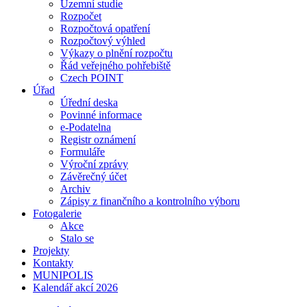
Územní studie
Rozpočet
Rozpočtová opatření
Rozpočtový výhled
Výkazy o plnění rozpočtu
Řád veřejného pohřebiště
Czech POINT
Úřad
Úřední deska
Povinné informace
e-Podatelna
Registr oznámení
Formuláře
Výroční zprávy
Závěrečný účet
Archiv
Zápisy z finančního a kontrolního výboru
Fotogalerie
Akce
Stalo se
Projekty
Kontakty
MUNIPOLIS
Kalendář akcí 2026