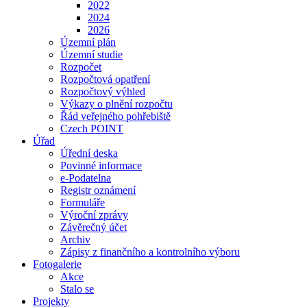
2022
2024
2026
Územní plán
Územní studie
Rozpočet
Rozpočtová opatření
Rozpočtový výhled
Výkazy o plnění rozpočtu
Řád veřejného pohřebiště
Czech POINT
Úřad
Úřední deska
Povinné informace
e-Podatelna
Registr oznámení
Formuláře
Výroční zprávy
Závěrečný účet
Archiv
Zápisy z finančního a kontrolního výboru
Fotogalerie
Akce
Stalo se
Projekty