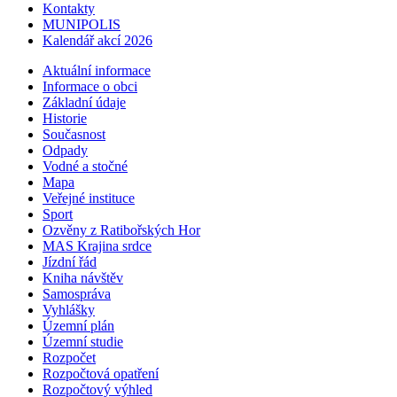
Kontakty
MUNIPOLIS
Kalendář akcí 2026
Aktuální informace
Informace o obci
Základní údaje
Historie
Současnost
Odpady
Vodné a stočné
Mapa
Veřejné instituce
Sport
Ozvěny z Ratibořských Hor
MAS Krajina srdce
Jízdní řád
Kniha návštěv
Samospráva
Vyhlášky
Územní plán
Územní studie
Rozpočet
Rozpočtová opatření
Rozpočtový výhled