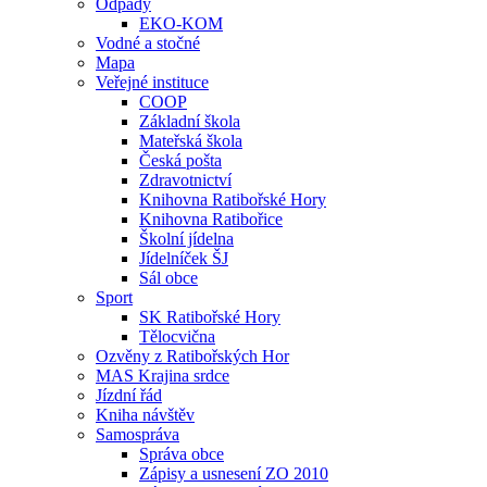
Odpady
EKO-KOM
Vodné a stočné
Mapa
Veřejné instituce
COOP
Základní škola
Mateřská škola
Česká pošta
Zdravotnictví
Knihovna Ratibořské Hory
Knihovna Ratibořice
Školní jídelna
Jídelníček ŠJ
Sál obce
Sport
SK Ratibořské Hory
Tělocvična
Ozvěny z Ratibořských Hor
MAS Krajina srdce
Jízdní řád
Kniha návštěv
Samospráva
Správa obce
Zápisy a usnesení ZO 2010