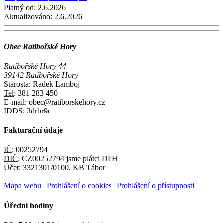
Platný od:
2.6.2026
Aktualizováno:
2.6.2026
Obec Ratibořské Hory
Ratibořské Hory 44
39142 Ratibořské Hory
Starosta:
Radek Lamboj
Tel:
381 283 450
E-mail:
obec@ratiborskehory.cz
IDDS:
3drbr9c
Fakturační údaje
IČ:
00252794
DIČ:
CZ00252794 jsme plátci DPH
Účet:
3321301/0100, KB Tábor
Mapa webu
|
Prohlášení o cookies
|
Prohlášení o přístupnosti
Úřední hodiny