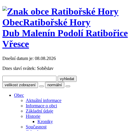
Obec
Ratibořské Hory
Dub Malenín Podolí Ratibořice
Vřesce
Dnešní datum je:
08.08.2026
Dnes slaví svátek:
Soběslav
velikost zobrazení
normální
Obec
Aktuální informace
Informace o obci
Základní údaje
Historie
Kroniky
Současnost