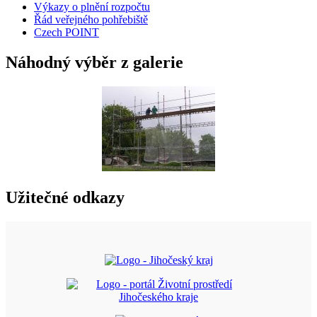
Výkazy o plnění rozpočtu
Řád veřejného pohřebiště
Czech POINT
Náhodný výběr z galerie
Užitečné odkazy