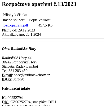
Rozpočtové opatření č.13/2023
Přílohy k článku
Jméno souboru
Popis
Velikost
rozp.opatreni.pdf
457.5 Kb
Platný od:
29.12.2023
Aktualizováno:
22.1.2024
Obec Ratibořské Hory
Ratibořské Hory 44
39142 Ratibořské Hory
Starosta:
Radek Lamboj
Tel:
381 283 450
E-mail:
obec@ratiborskehory.cz
IDDS:
3drbr9c
Fakturační údaje
IČ:
00252794
DIČ:
CZ00252794 jsme plátci DPH