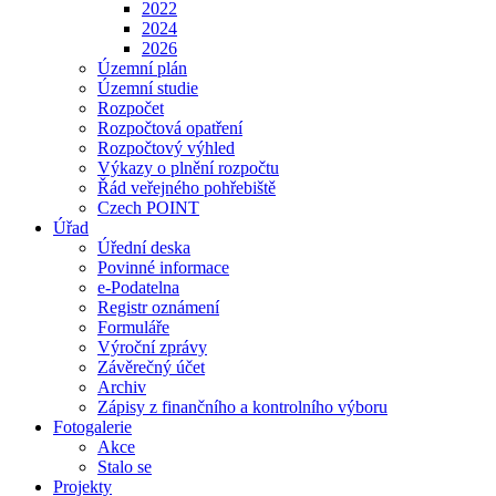
2022
2024
2026
Územní plán
Územní studie
Rozpočet
Rozpočtová opatření
Rozpočtový výhled
Výkazy o plnění rozpočtu
Řád veřejného pohřebiště
Czech POINT
Úřad
Úřední deska
Povinné informace
e-Podatelna
Registr oznámení
Formuláře
Výroční zprávy
Závěrečný účet
Archiv
Zápisy z finančního a kontrolního výboru
Fotogalerie
Akce
Stalo se
Projekty