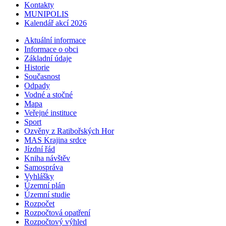
Kontakty
MUNIPOLIS
Kalendář akcí 2026
Aktuální informace
Informace o obci
Základní údaje
Historie
Současnost
Odpady
Vodné a stočné
Mapa
Veřejné instituce
Sport
Ozvěny z Ratibořských Hor
MAS Krajina srdce
Jízdní řád
Kniha návštěv
Samospráva
Vyhlášky
Územní plán
Územní studie
Rozpočet
Rozpočtová opatření
Rozpočtový výhled