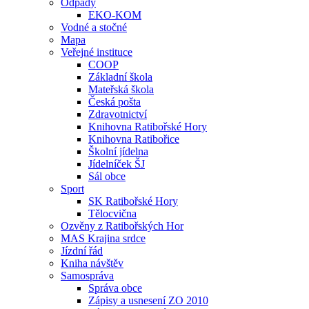
Odpady
EKO-KOM
Vodné a stočné
Mapa
Veřejné instituce
COOP
Základní škola
Mateřská škola
Česká pošta
Zdravotnictví
Knihovna Ratibořské Hory
Knihovna Ratibořice
Školní jídelna
Jídelníček ŠJ
Sál obce
Sport
SK Ratibořské Hory
Tělocvična
Ozvěny z Ratibořských Hor
MAS Krajina srdce
Jízdní řád
Kniha návštěv
Samospráva
Správa obce
Zápisy a usnesení ZO 2010