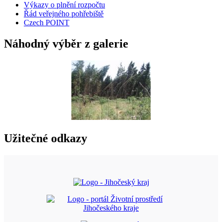
Výkazy o plnění rozpočtu
Řád veřejného pohřebiště
Czech POINT
Náhodný výběr z galerie
Užitečné odkazy