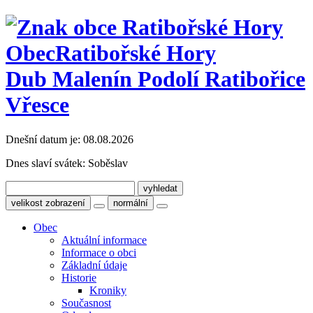
Obec
Ratibořské Hory
Dub Malenín Podolí Ratibořice
Vřesce
Dnešní datum je:
08.08.2026
Dnes slaví svátek:
Soběslav
velikost zobrazení
normální
Obec
Aktuální informace
Informace o obci
Základní údaje
Historie
Kroniky
Současnost