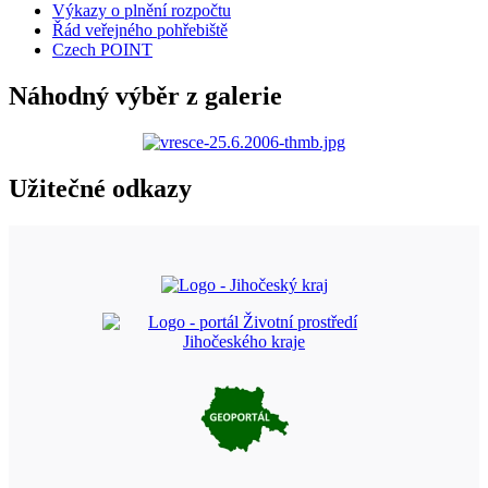
Výkazy o plnění rozpočtu
Řád veřejného pohřebiště
Czech POINT
Náhodný výběr z galerie
Užitečné odkazy