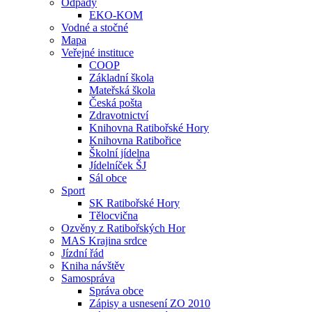
Odpady
EKO-KOM
Vodné a stočné
Mapa
Veřejné instituce
COOP
Základní škola
Mateřská škola
Česká pošta
Zdravotnictví
Knihovna Ratibořské Hory
Knihovna Ratibořice
Školní jídelna
Jídelníček ŠJ
Sál obce
Sport
SK Ratibořské Hory
Tělocvična
Ozvěny z Ratibořských Hor
MAS Krajina srdce
Jízdní řád
Kniha návštěv
Samospráva
Správa obce
Zápisy a usnesení ZO 2010