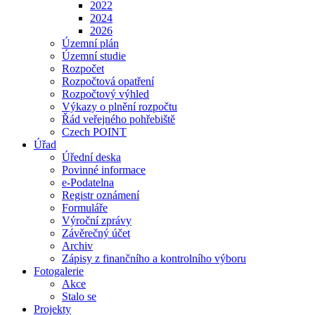
2022
2024
2026
Územní plán
Územní studie
Rozpočet
Rozpočtová opatření
Rozpočtový výhled
Výkazy o plnění rozpočtu
Řád veřejného pohřebiště
Czech POINT
Úřad
Úřední deska
Povinné informace
e-Podatelna
Registr oznámení
Formuláře
Výroční zprávy
Závěrečný účet
Archiv
Zápisy z finančního a kontrolního výboru
Fotogalerie
Akce
Stalo se
Projekty