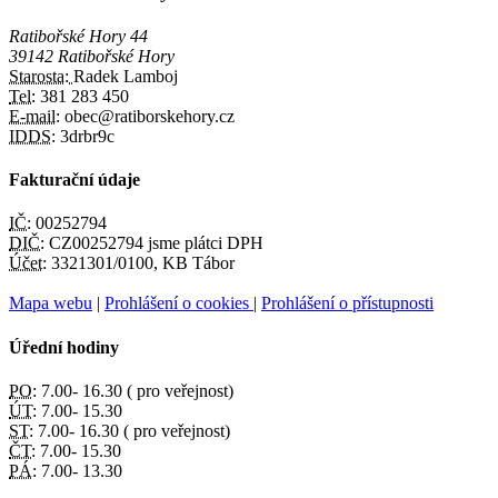
Ratibořské Hory 44
39142 Ratibořské Hory
Starosta:
Radek Lamboj
Tel:
381 283 450
E-mail:
obec@ratiborskehory.cz
IDDS:
3drbr9c
Fakturační údaje
IČ:
00252794
DIČ:
CZ00252794 jsme plátci DPH
Účet:
3321301/0100, KB Tábor
Mapa webu
|
Prohlášení o cookies
|
Prohlášení o přístupnosti
Úřední hodiny
PO:
7.00- 16.30 ( pro veřejnost)
ÚT:
7.00- 15.30
ST:
7.00- 16.30 ( pro veřejnost)
ČT:
7.00- 15.30
PÁ:
7.00- 13.30