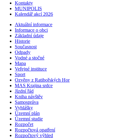
Kontakty
MUNIPOLIS
Kalendář akcí 2026
Aktuální informace
Informace o obci
Základní údaje
Historie
Současnost
Odpady
Vodné a stočné
Mapa
Veřejné instituce
Sport
Ozvěny z Ratibořských Hor
MAS Krajina srdce
Jízdní řád
Kniha návštěv
Samospráva
Vyhlášky
Územní plán
Územní studie
Rozpočet
Rozpočtová opatření
Rozpočtový výhled