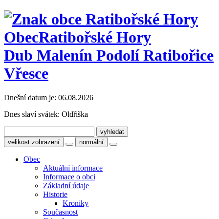
Obec
Ratibořské Hory
Dub Malenín Podolí Ratibořice
Vřesce
Dnešní datum je:
06.08.2026
Dnes slaví svátek:
Oldřiška
velikost zobrazení
normální
Obec
Aktuální informace
Informace o obci
Základní údaje
Historie
Kroniky
Současnost