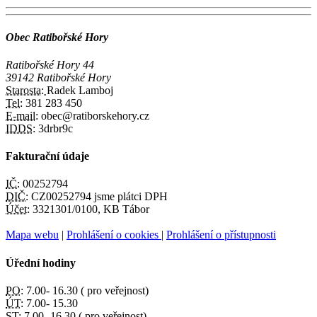
Obec Ratibořské Hory
Ratibořské Hory 44
39142 Ratibořské Hory
Starosta:
Radek Lamboj
Tel:
381 283 450
E-mail:
obec@ratiborskehory.cz
IDDS:
3drbr9c
Fakturační údaje
IČ:
00252794
DIČ:
CZ00252794 jsme plátci DPH
Účet:
3321301/0100, KB Tábor
Mapa webu
|
Prohlášení o cookies
|
Prohlášení o přístupnosti
Úřední hodiny
PO:
7.00- 16.30 ( pro veřejnost)
ÚT:
7.00- 15.30
ST:
7.00- 16.30 ( pro veřejnost)