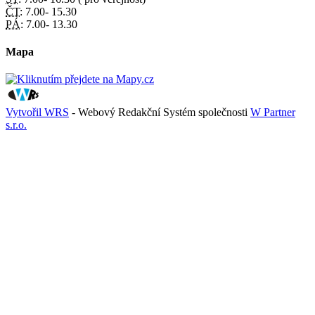
ČT:
7.00- 15.30
PÁ:
7.00- 13.30
Mapa
Vytvořil WRS
- Webový Redakční Systém společnosti
W Partner
s.r.o.