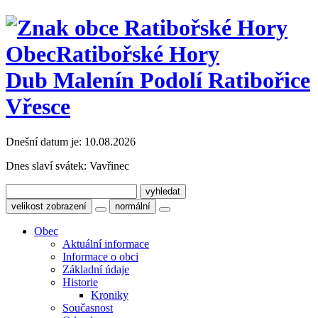
Obec
Ratibořské Hory
Dub Malenín Podolí Ratibořice
Vřesce
Dnešní datum je:
10.08.2026
Dnes slaví svátek:
Vavřinec
velikost zobrazení
normální
Obec
Aktuální informace
Informace o obci
Základní údaje
Historie
Kroniky
Současnost