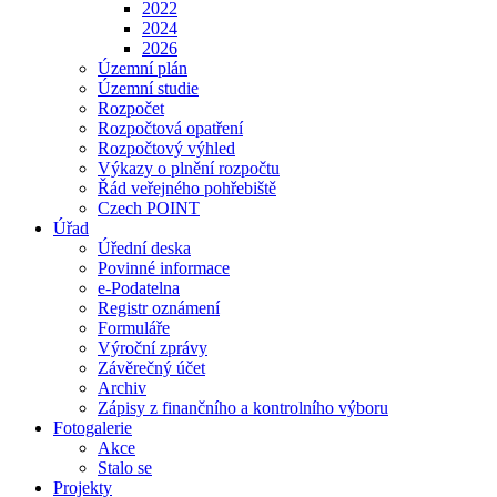
2022
2024
2026
Územní plán
Územní studie
Rozpočet
Rozpočtová opatření
Rozpočtový výhled
Výkazy o plnění rozpočtu
Řád veřejného pohřebiště
Czech POINT
Úřad
Úřední deska
Povinné informace
e-Podatelna
Registr oznámení
Formuláře
Výroční zprávy
Závěrečný účet
Archiv
Zápisy z finančního a kontrolního výboru
Fotogalerie
Akce
Stalo se
Projekty