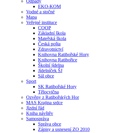
Odpady
EKO-KOM
Vodné a stočné
Mapa
Veřejné instituce
COOP
Základní škola
Mateřská škola
Česká pošta
Zdravotnictví
Knihovna Ratibořské Hory
Knihovna Ratibořice
Školní jídelna
Jídelníček ŠJ
Sál obce
Sport
SK Ratibořské Hory
Tělocvična
Ozvěny z Ratibořských Hor
MAS Krajina srdce
Jízdní řád
Kniha návštěv
Samospráva
Správa obce
Zápisy a usnesení ZO 2010