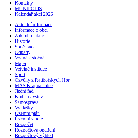
Kontakty
MUNIPOLIS
Kalendář akcí 2026
Aktuální informace
Informace o obci
Základní údaje
Historie
Současnost
Odpady
Vodné a stočné
Mapa
Veřejné instituce
Sport
Ozvěny z Ratibořských Hor
MAS Krajina srdce
Jízdní řád
Kniha návštěv
Samospráva
Vyhlášky
Územní plán
Územní studie
Rozpočet
Rozpočtová opatření
Rozpočtový výhled