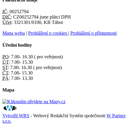
IČ:
00252794
DIČ:
CZ00252794 jsme plátci DPH
Účet:
3321301/0100, KB Tábor
Mapa webu
|
Prohlášení o cookies
|
Prohlášení o přístupnosti
Úřední hodiny
PO:
7.00- 16.30 ( pro veřejnost)
ÚT:
7.00- 15.30
ST:
7.00- 16.30 ( pro veřejnost)
ČT:
7.00- 15.30
PÁ:
7.00- 13.30
Mapa
Vytvořil WRS
- Webový Redakční Systém společnosti
W Partner
s.r.o.