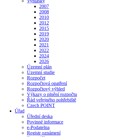
Vyhlášky
2007
2008
2010
2012
2015
2019
2020
2021
2022
2024
2026
Územní plán
Územní studie
Rozpočet
Rozpočtová opatření
Rozpočtový výhled
Výkazy o plnění rozpočtu
Řád veřejného pohřebiště
Czech POINT
Úřad
Úřední deska
Povinné informace
e-Podatelna
Registr oznámení