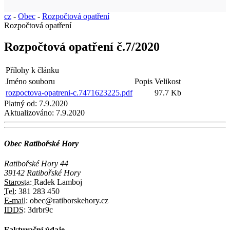
cz
-
Obec
-
Rozpočtová opatření
Rozpočtová opatření
Rozpočtová opatření č.7/2020
Přílohy k článku
Jméno souboru
Popis
Velikost
rozpoctova-opatreni-c.7471623225.pdf
97.7 Kb
Platný od:
7.9.2020
Aktualizováno:
7.9.2020
Obec Ratibořské Hory
Ratibořské Hory 44
39142 Ratibořské Hory
Starosta:
Radek Lamboj
Tel:
381 283 450
E-mail:
obec@ratiborskehory.cz
IDDS:
3drbr9c
Fakturační údaje