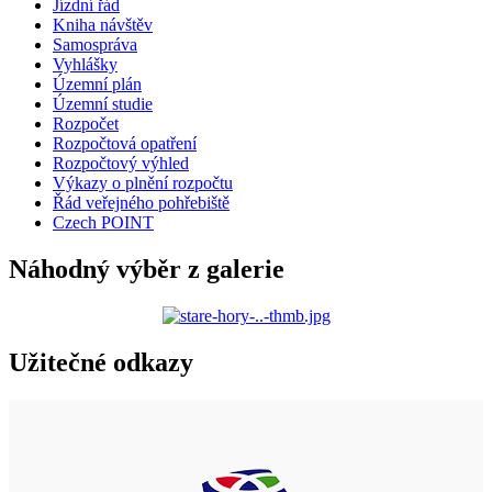
Jízdní řád
Kniha návštěv
Samospráva
Vyhlášky
Územní plán
Územní studie
Rozpočet
Rozpočtová opatření
Rozpočtový výhled
Výkazy o plnění rozpočtu
Řád veřejného pohřebiště
Czech POINT
Náhodný výběr z galerie
Užitečné odkazy