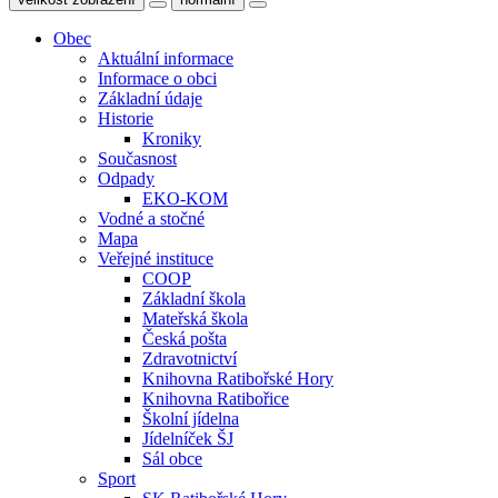
Obec
Aktuální informace
Informace o obci
Základní údaje
Historie
Kroniky
Současnost
Odpady
EKO-KOM
Vodné a stočné
Mapa
Veřejné instituce
COOP
Základní škola
Mateřská škola
Česká pošta
Zdravotnictví
Knihovna Ratibořské Hory
Knihovna Ratibořice
Školní jídelna
Jídelníček ŠJ
Sál obce
Sport