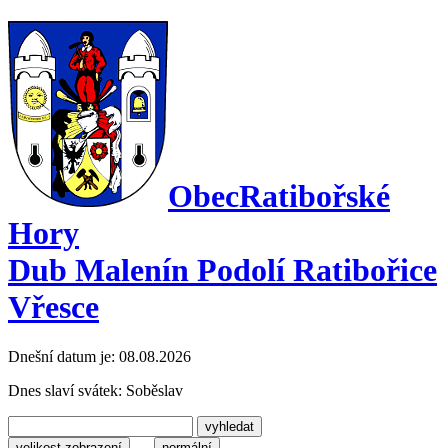
Obec
Ratibořské
Hory
Dub Malenín Podolí Ratibořice
Vřesce
Dnešní datum je:
08.08.2026
Dnes slaví svátek:
Soběslav
velikost zobrazení
normální