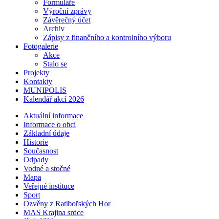
Formuláře
Výroční zprávy
Závěrečný účet
Archiv
Zápisy z finančního a kontrolního výboru
Fotogalerie
Akce
Stalo se
Projekty
Kontakty
MUNIPOLIS
Kalendář akcí 2026
Aktuální informace
Informace o obci
Základní údaje
Historie
Současnost
Odpady
Vodné a stočné
Mapa
Veřejné instituce
Sport
Ozvěny z Ratibořských Hor
MAS Krajina srdce