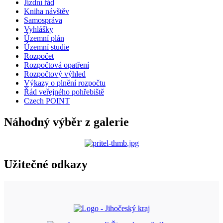
Jízdní řád
Kniha návštěv
Samospráva
Vyhlášky
Územní plán
Územní studie
Rozpočet
Rozpočtová opatření
Rozpočtový výhled
Výkazy o plnění rozpočtu
Řád veřejného pohřebiště
Czech POINT
Náhodný výběr z galerie
Užitečné odkazy