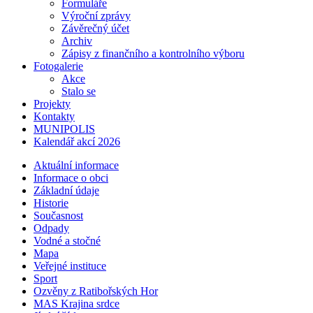
Formuláře
Výroční zprávy
Závěrečný účet
Archiv
Zápisy z finančního a kontrolního výboru
Fotogalerie
Akce
Stalo se
Projekty
Kontakty
MUNIPOLIS
Kalendář akcí 2026
Aktuální informace
Informace o obci
Základní údaje
Historie
Současnost
Odpady
Vodné a stočné
Mapa
Veřejné instituce
Sport
Ozvěny z Ratibořských Hor
MAS Krajina srdce