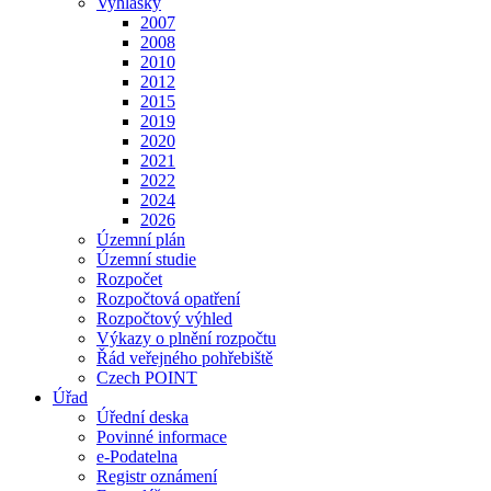
Vyhlášky
2007
2008
2010
2012
2015
2019
2020
2021
2022
2024
2026
Územní plán
Územní studie
Rozpočet
Rozpočtová opatření
Rozpočtový výhled
Výkazy o plnění rozpočtu
Řád veřejného pohřebiště
Czech POINT
Úřad
Úřední deska
Povinné informace
e-Podatelna
Registr oznámení