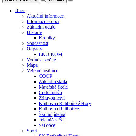
Obec
Aktuální informace
Informace o obci
Základní údaje
Historie
Kroniky
Současnost
Odpady
EKO-KOM
Vodné a stočné
Mapa
Veřejné instituce
COOP
Základní škola
Mateřská škola
Česká pošta
Zdravotnictví
Knihovna Ratibořské Hory
Knihovna Ratibořice
Školní jídelna
Jídelníček ŠJ
Sál obce
Sport