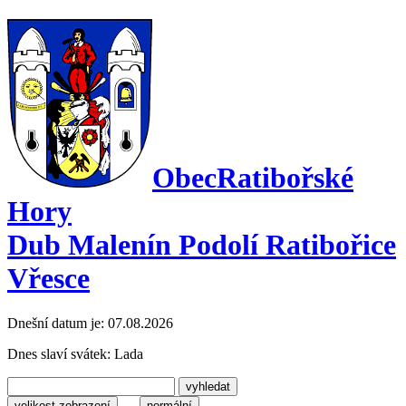
Obec
Ratibořské
Hory
Dub Malenín Podolí Ratibořice
Vřesce
Dnešní datum je:
07.08.2026
Dnes slaví svátek:
Lada
velikost zobrazení
normální