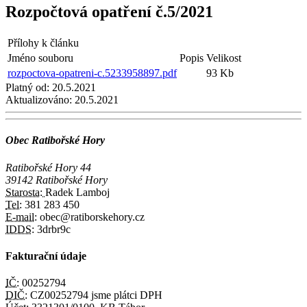
Rozpočtová opatření č.5/2021
Přílohy k článku
Jméno souboru
Popis
Velikost
rozpoctova-opatreni-c.5233958897.pdf
93 Kb
Platný od:
20.5.2021
Aktualizováno:
20.5.2021
Obec Ratibořské Hory
Ratibořské Hory 44
39142 Ratibořské Hory
Starosta:
Radek Lamboj
Tel:
381 283 450
E-mail:
obec@ratiborskehory.cz
IDDS:
3drbr9c
Fakturační údaje
IČ:
00252794
DIČ:
CZ00252794 jsme plátci DPH