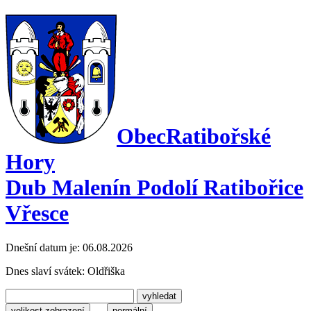
Obec
Ratibořské
Hory
Dub Malenín Podolí Ratibořice
Vřesce
Dnešní datum je:
06.08.2026
Dnes slaví svátek:
Oldřiška
velikost zobrazení
normální