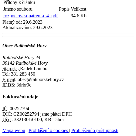
Přílohy k článku
Jméno souboru
Popis
Velikost
rozpoctove-opatreni-c.4..pdf
94.6 Kb
Platný od:
29.6.2023
Aktualizováno:
29.6.2023
Obec Ratibořské Hory
Ratibořské Hory 44
39142 Ratibořské Hory
Starosta:
Radek Lamboj
Tel:
381 283 450
E-mail:
obec@ratiborskehory.cz
IDDS:
3drbr9c
Fakturační údaje
IČ:
00252794
DIČ:
CZ00252794 jsme plátci DPH
Účet:
3321301/0100, KB Tábor
Mapa webu
|
Prohlášení o cookies
|
Prohlášení o přístupnosti