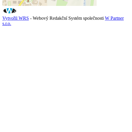
Vytvořil WRS
- Webový Redakční Systém společnosti
W Partner
s.r.o.