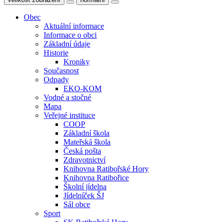
Obec
Aktuální informace
Informace o obci
Základní údaje
Historie
Kroniky
Současnost
Odpady
EKO-KOM
Vodné a stočné
Mapa
Veřejné instituce
COOP
Základní škola
Mateřská škola
Česká pošta
Zdravotnictví
Knihovna Ratibořské Hory
Knihovna Ratibořice
Školní jídelna
Jídelníček ŠJ
Sál obce
Sport