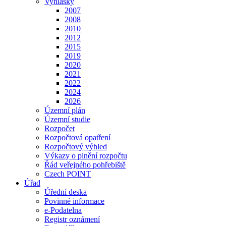
Vyhlášky
2007
2008
2010
2012
2015
2019
2020
2021
2022
2024
2026
Územní plán
Územní studie
Rozpočet
Rozpočtová opatření
Rozpočtový výhled
Výkazy o plnění rozpočtu
Řád veřejného pohřebiště
Czech POINT
Úřad
Úřední deska
Povinné informace
e-Podatelna
Registr oznámení