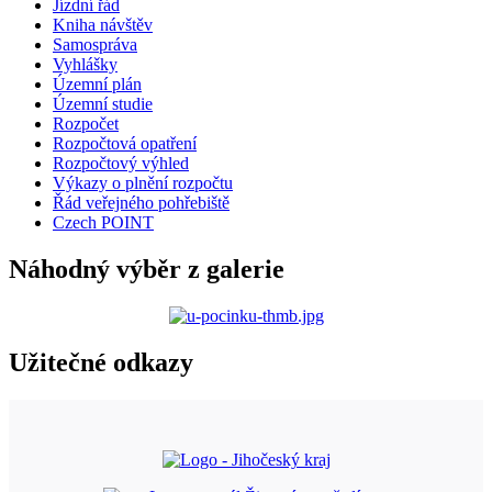
Jízdní řád
Kniha návštěv
Samospráva
Vyhlášky
Územní plán
Územní studie
Rozpočet
Rozpočtová opatření
Rozpočtový výhled
Výkazy o plnění rozpočtu
Řád veřejného pohřebiště
Czech POINT
Náhodný výběr z galerie
Užitečné odkazy