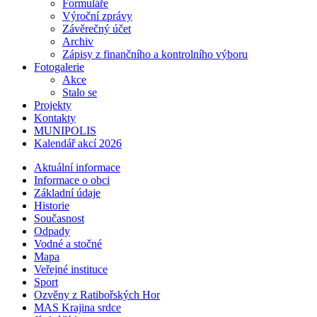
Formuláře
Výroční zprávy
Závěrečný účet
Archiv
Zápisy z finančního a kontrolního výboru
Fotogalerie
Akce
Stalo se
Projekty
Kontakty
MUNIPOLIS
Kalendář akcí 2026
Aktuální informace
Informace o obci
Základní údaje
Historie
Současnost
Odpady
Vodné a stočné
Mapa
Veřejné instituce
Sport
Ozvěny z Ratibořských Hor
MAS Krajina srdce