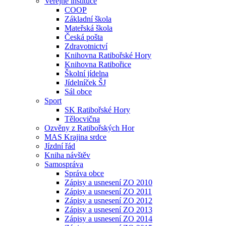
Veřejné instituce
COOP
Základní škola
Mateřská škola
Česká pošta
Zdravotnictví
Knihovna Ratibořské Hory
Knihovna Ratibořice
Školní jídelna
Jídelníček ŠJ
Sál obce
Sport
SK Ratibořské Hory
Tělocvična
Ozvěny z Ratibořských Hor
MAS Krajina srdce
Jízdní řád
Kniha návštěv
Samospráva
Správa obce
Zápisy a usnesení ZO 2010
Zápisy a usnesení ZO 2011
Zápisy a usnesení ZO 2012
Zápisy a usnesení ZO 2013
Zápisy a usnesení ZO 2014