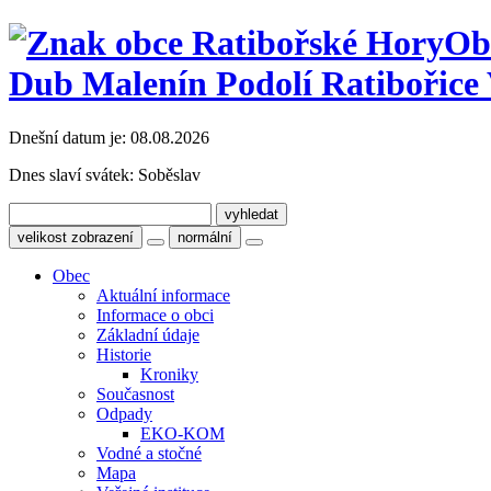
Ob
Dub Malenín Podolí Ratibořice 
Dnešní datum je:
08.08.2026
Dnes slaví svátek:
Soběslav
velikost zobrazení
normální
Obec
Aktuální informace
Informace o obci
Základní údaje
Historie
Kroniky
Současnost
Odpady
EKO-KOM
Vodné a stočné
Mapa