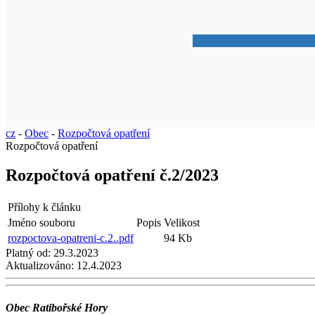
cz
-
Obec
-
Rozpočtová opatření
Rozpočtová opatření
Rozpočtová opatření č.2/2023
Přílohy k článku
Jméno souboru
Popis
Velikost
rozpoctova-opatreni-c.2..pdf
94 Kb
Platný od:
29.3.2023
Aktualizováno:
12.4.2023
Obec Ratibořské Hory