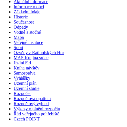
Aktuální informace
Informace o obci
Základní údaje
Historie
Současnost
Odpady
Vodné a stočné
Mapa
Veřejné instituce
Sport
Ozvěny z Ratibořských Hor
MAS Krajina srdce
Jízdní řád
Kniha návštěv
Samospráva
Vyhlášky
Územní plán
Územní studie
Rozpočet
Rozpočtová opatření
Rozpočtový výhled
Výkazy o plnění rozpočtu
Řád veřejného pohřebiště
Czech POINT