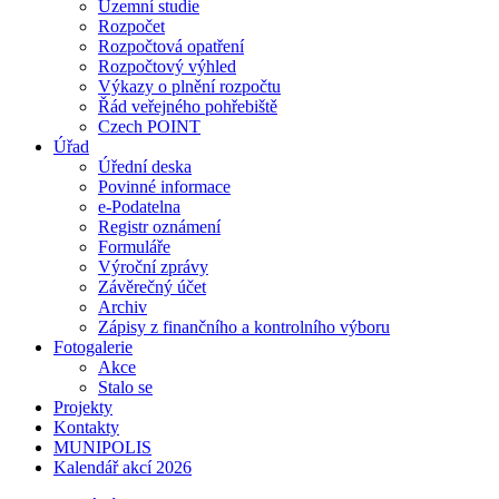
Územní studie
Rozpočet
Rozpočtová opatření
Rozpočtový výhled
Výkazy o plnění rozpočtu
Řád veřejného pohřebiště
Czech POINT
Úřad
Úřední deska
Povinné informace
e-Podatelna
Registr oznámení
Formuláře
Výroční zprávy
Závěrečný účet
Archiv
Zápisy z finančního a kontrolního výboru
Fotogalerie
Akce
Stalo se
Projekty
Kontakty
MUNIPOLIS
Kalendář akcí 2026