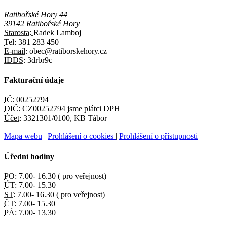
Ratibořské Hory 44
39142 Ratibořské Hory
Starosta:
Radek Lamboj
Tel:
381 283 450
E-mail:
obec@ratiborskehory.cz
IDDS:
3drbr9c
Fakturační údaje
IČ:
00252794
DIČ:
CZ00252794 jsme plátci DPH
Účet:
3321301/0100, KB Tábor
Mapa webu
|
Prohlášení o cookies
|
Prohlášení o přístupnosti
Úřední hodiny
PO:
7.00- 16.30 ( pro veřejnost)
ÚT:
7.00- 15.30
ST:
7.00- 16.30 ( pro veřejnost)
ČT:
7.00- 15.30
PÁ:
7.00- 13.30