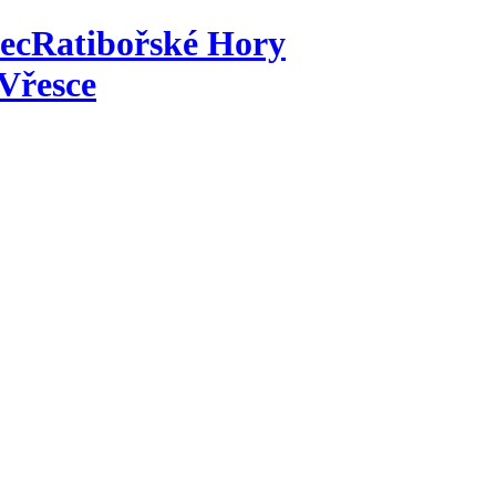
ec
Ratibořské Hory
Vřesce