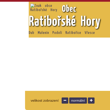
Obec
Ratibořské Hory
Dub Malenín Podolí Ratibořice Vřesce
velikost zobrazení
normální