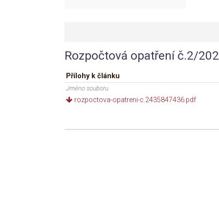
Rozpočtová opatření č.2/20
Přílohy k článku
Jméno souboru
rozpoctova-opatreni-c.2435847436.pdf