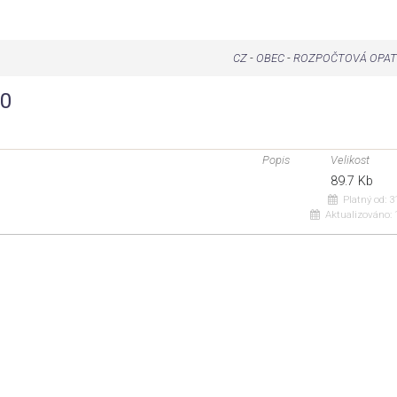
CZ
-
OBEC
-
ROZPOČTOVÁ OPAT
20
Popis
Velikost
89.7 Kb
Platný od:
31
Aktualizováno:
1