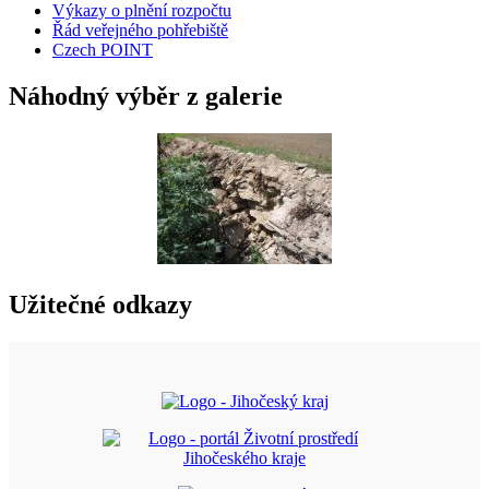
Výkazy o plnění rozpočtu
Řád veřejného pohřebiště
Czech POINT
Náhodný výběr z galerie
Užitečné odkazy