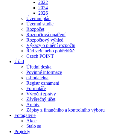
2022
2024
2026
Územní plán
Územní studie
Rozpočet
Rozpočtová opatření
Rozpočtový výhled
Výkazy o plnění rozpočtu
Řád veřejného pohřebiště
Czech POINT
Úřad
Úřední deska
Povinné informace
e-Podatelna
Registr oznámení
Formuláře
Výroční zprávy
Závěrečný účet
Archiv
Zápisy z finančního a kontrolního výboru
Fotogalerie
Akce
Stalo se
Projekty