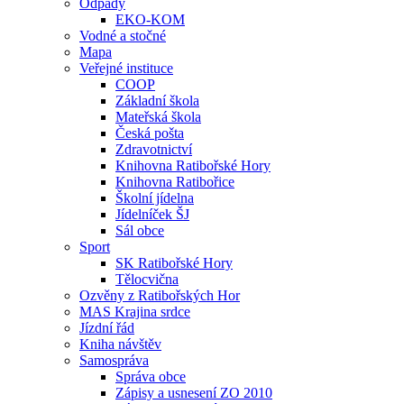
Odpady
EKO-KOM
Vodné a stočné
Mapa
Veřejné instituce
COOP
Základní škola
Mateřská škola
Česká pošta
Zdravotnictví
Knihovna Ratibořské Hory
Knihovna Ratibořice
Školní jídelna
Jídelníček ŠJ
Sál obce
Sport
SK Ratibořské Hory
Tělocvična
Ozvěny z Ratibořských Hor
MAS Krajina srdce
Jízdní řád
Kniha návštěv
Samospráva
Správa obce
Zápisy a usnesení ZO 2010