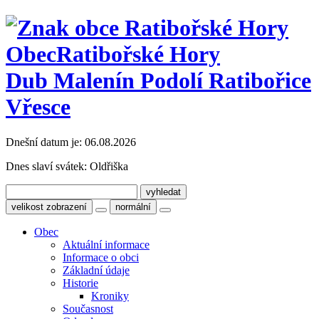
Obec
Ratibořské Hory
Dub Malenín Podolí Ratibořice
Vřesce
Dnešní datum je:
06.08.2026
Dnes slaví svátek:
Oldřiška
velikost zobrazení
normální
Obec
Aktuální informace
Informace o obci
Základní údaje
Historie
Kroniky
Současnost