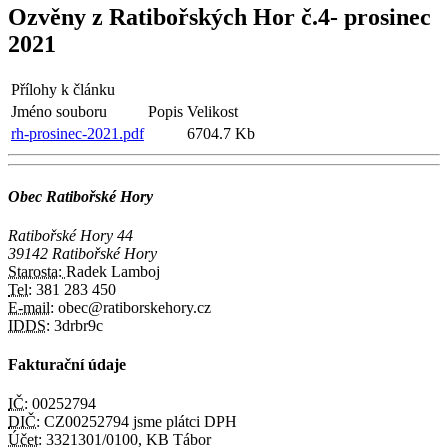
Ozvěny z Ratibořských Hor č.4- prosinec
2021
Přílohy k článku
Jméno souboru
Popis
Velikost
rh-prosinec-2021.pdf
6704.7 Kb
Obec Ratibořské Hory
Ratibořské Hory 44
39142 Ratibořské Hory
Starosta:
Radek Lamboj
Tel:
381 283 450
E-mail:
obec@ratiborskehory.cz
IDDS:
3drbr9c
Fakturační údaje
IČ:
00252794
DIČ:
CZ00252794 jsme plátci DPH
Účet:
3321301/0100, KB Tábor