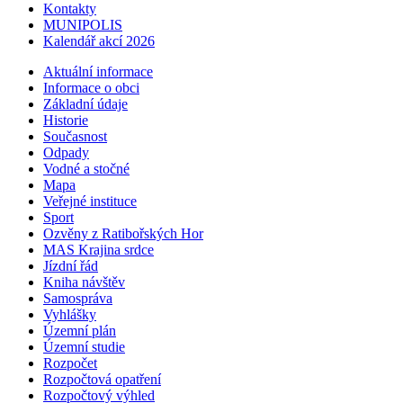
Kontakty
MUNIPOLIS
Kalendář akcí 2026
Aktuální informace
Informace o obci
Základní údaje
Historie
Současnost
Odpady
Vodné a stočné
Mapa
Veřejné instituce
Sport
Ozvěny z Ratibořských Hor
MAS Krajina srdce
Jízdní řád
Kniha návštěv
Samospráva
Vyhlášky
Územní plán
Územní studie
Rozpočet
Rozpočtová opatření
Rozpočtový výhled