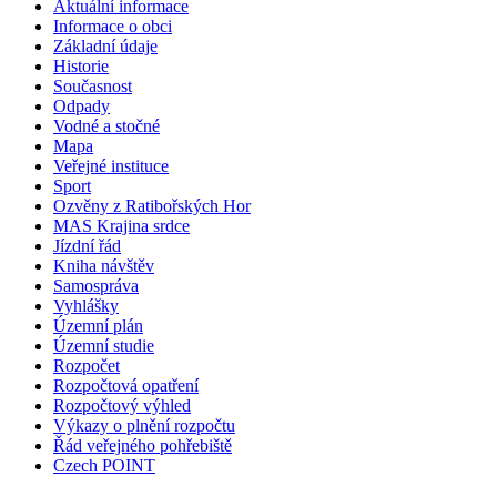
Aktuální informace
Informace o obci
Základní údaje
Historie
Současnost
Odpady
Vodné a stočné
Mapa
Veřejné instituce
Sport
Ozvěny z Ratibořských Hor
MAS Krajina srdce
Jízdní řád
Kniha návštěv
Samospráva
Vyhlášky
Územní plán
Územní studie
Rozpočet
Rozpočtová opatření
Rozpočtový výhled
Výkazy o plnění rozpočtu
Řád veřejného pohřebiště
Czech POINT