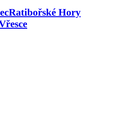
ec
Ratibořské Hory
Vřesce