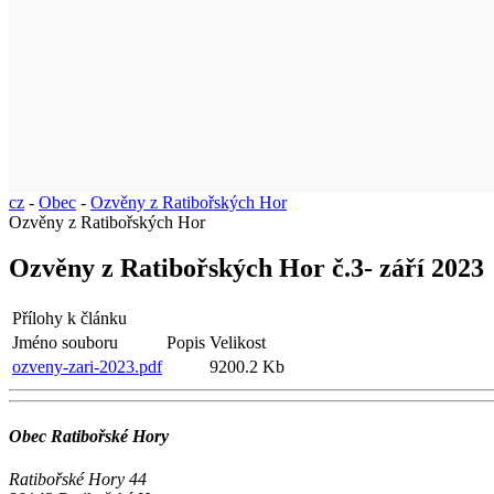
cz
-
Obec
-
Ozvěny z Ratibořských Hor
Ozvěny z Ratibořských Hor
Ozvěny z Ratibořských Hor č.3- září 2023
Přílohy k článku
Jméno souboru
Popis
Velikost
ozveny-zari-2023.pdf
9200.2 Kb
Obec Ratibořské Hory
Ratibořské Hory 44