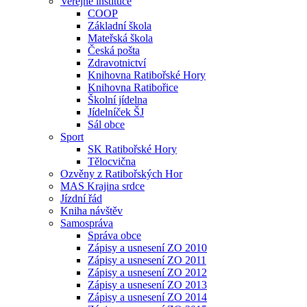
Veřejné instituce
COOP
Základní škola
Mateřská škola
Česká pošta
Zdravotnictví
Knihovna Ratibořské Hory
Knihovna Ratibořice
Školní jídelna
Jídelníček ŠJ
Sál obce
Sport
SK Ratibořské Hory
Tělocvična
Ozvěny z Ratibořských Hor
MAS Krajina srdce
Jízdní řád
Kniha návštěv
Samospráva
Správa obce
Zápisy a usnesení ZO 2010
Zápisy a usnesení ZO 2011
Zápisy a usnesení ZO 2012
Zápisy a usnesení ZO 2013
Zápisy a usnesení ZO 2014