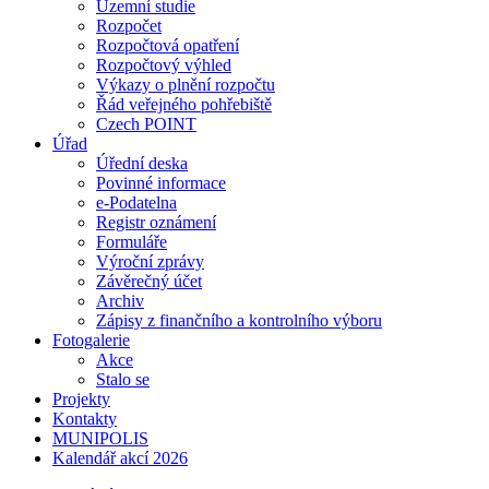
Územní studie
Rozpočet
Rozpočtová opatření
Rozpočtový výhled
Výkazy o plnění rozpočtu
Řád veřejného pohřebiště
Czech POINT
Úřad
Úřední deska
Povinné informace
e-Podatelna
Registr oznámení
Formuláře
Výroční zprávy
Závěrečný účet
Archiv
Zápisy z finančního a kontrolního výboru
Fotogalerie
Akce
Stalo se
Projekty
Kontakty
MUNIPOLIS
Kalendář akcí 2026