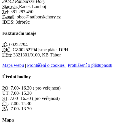
39142 Ratibořské Hory
Starosta:
Radek Lamboj
Tel:
381 283 450
E-mail:
obec@ratiborskehory.cz
IDDS:
3drbr9c
Fakturační údaje
IČ:
00252794
DIČ:
CZ00252794 jsme plátci DPH
Účet:
3321301/0100, KB Tábor
Mapa webu
|
Prohlášení o cookies
|
Prohlášení o přístupnosti
Úřední hodiny
PO:
7.00- 16.30 ( pro veřejnost)
ÚT:
7.00- 15.30
ST:
7.00- 16.30 ( pro veřejnost)
ČT:
7.00- 15.30
PÁ:
7.00- 13.30
Mapa