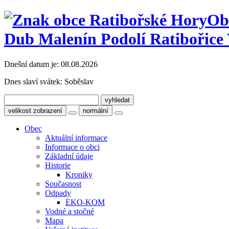
Ob
Dub Malenín Podolí Ratibořice 
Dnešní datum je:
08.08.2026
Dnes slaví svátek:
Soběslav
velikost zobrazení
normální
Obec
Aktuální informace
Informace o obci
Základní údaje
Historie
Kroniky
Současnost
Odpady
EKO-KOM
Vodné a stočné
Mapa