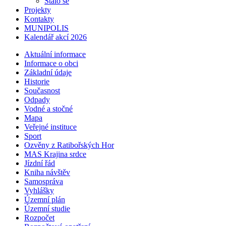
Stalo se
Projekty
Kontakty
MUNIPOLIS
Kalendář akcí 2026
Aktuální informace
Informace o obci
Základní údaje
Historie
Současnost
Odpady
Vodné a stočné
Mapa
Veřejné instituce
Sport
Ozvěny z Ratibořských Hor
MAS Krajina srdce
Jízdní řád
Kniha návštěv
Samospráva
Vyhlášky
Územní plán
Územní studie
Rozpočet