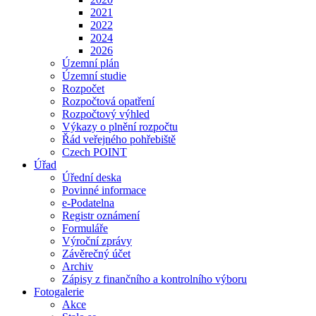
2021
2022
2024
2026
Územní plán
Územní studie
Rozpočet
Rozpočtová opatření
Rozpočtový výhled
Výkazy o plnění rozpočtu
Řád veřejného pohřebiště
Czech POINT
Úřad
Úřední deska
Povinné informace
e-Podatelna
Registr oznámení
Formuláře
Výroční zprávy
Závěrečný účet
Archiv
Zápisy z finančního a kontrolního výboru
Fotogalerie
Akce