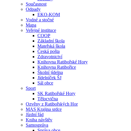
Současnost
Odpady
EKO-KOM
Vodné a stočné
Mapa
Veřejné instituce
COOP
Základní škola
Mateřská škola
Česká pošta
Zdravotnictví
Knihovna Ratibořské Hory
Knihovna Ratibořice
Školní jídelna
Jídelníček ŠJ
Sál obce
Sport
SK Ratibořské Hory
Tělocvična
Ozvěny z Ratibořských Hor
MAS Krajina srdce
Jízdní řád
Kniha návštěv
Samospráva
Správa obce