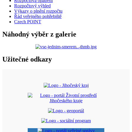
Rozpočtová opatření
Rozpočtový výhled
Výkazy o plnění rozpočtu
Řád veřejného pohřebiště
Czech POINT
Náhodný výběr z galerie
Užitečné odkazy