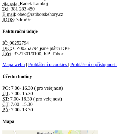
Starosta:
Radek Lamboj
Tel:
381 283 450
E-mail:
obec@ratiborskehory.cz
IDDS:
3drbr9c
Fakturační údaje
IČ:
00252794
DIČ:
CZ00252794 jsme plátci DPH
Účet:
3321301/0100, KB Tábor
Mapa webu
|
Prohlášení o cookies
|
Prohlášení o přístupnosti
Úřední hodiny
PO:
7.00- 16.30 ( pro veřejnost)
ÚT:
7.00- 15.30
ST:
7.00- 16.30 ( pro veřejnost)
ČT:
7.00- 15.30
PÁ:
7.00- 13.30
Mapa