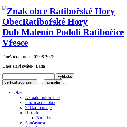
Obec
Ratibořské Hory
Dub Malenín Podolí Ratibořice
Vřesce
Dnešní datum je:
07.08.2026
Dnes slaví svátek:
Lada
velikost zobrazení
normální
Obec
Aktuální informace
Informace o obci
Základní údaje
Historie
Kroniky
Současnost