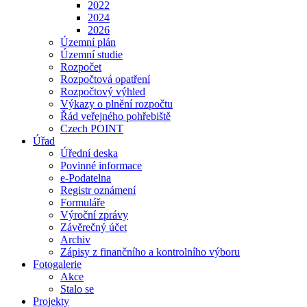
2022
2024
2026
Územní plán
Územní studie
Rozpočet
Rozpočtová opatření
Rozpočtový výhled
Výkazy o plnění rozpočtu
Řád veřejného pohřebiště
Czech POINT
Úřad
Úřední deska
Povinné informace
e-Podatelna
Registr oznámení
Formuláře
Výroční zprávy
Závěrečný účet
Archiv
Zápisy z finančního a kontrolního výboru
Fotogalerie
Akce
Stalo se
Projekty