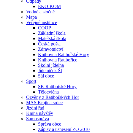
Odpady
EKO-KOM
Vodné a stočné
Mapa
Veřejné instituce
COOP
Základní škola
Mateřská škola
Česká pošta
Zdravotnictví
Knihovna Ratibořské Hory
Knihovna Ratibořice
Školní jídelna
Jídelníček ŠJ
Sál obce
Sport
SK Ratibořské Hory
Tělocvična
Ozvěny z Ratibořských Hor
MAS Krajina srdce
Jízdní řád
Kniha návštěv
Samospráva
Správa obce
Zápisy a usnesení ZO 2010