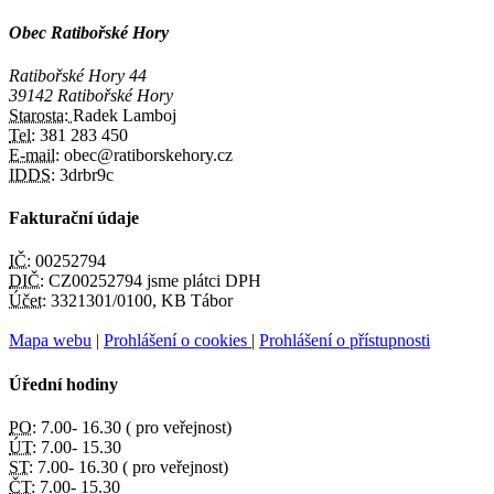
Obec Ratibořské Hory
Ratibořské Hory 44
39142 Ratibořské Hory
Starosta:
Radek Lamboj
Tel:
381 283 450
E-mail:
obec@ratiborskehory.cz
IDDS:
3drbr9c
Fakturační údaje
IČ:
00252794
DIČ:
CZ00252794 jsme plátci DPH
Účet:
3321301/0100, KB Tábor
Mapa webu
|
Prohlášení o cookies
|
Prohlášení o přístupnosti
Úřední hodiny
PO:
7.00- 16.30 ( pro veřejnost)
ÚT:
7.00- 15.30
ST:
7.00- 16.30 ( pro veřejnost)
ČT:
7.00- 15.30