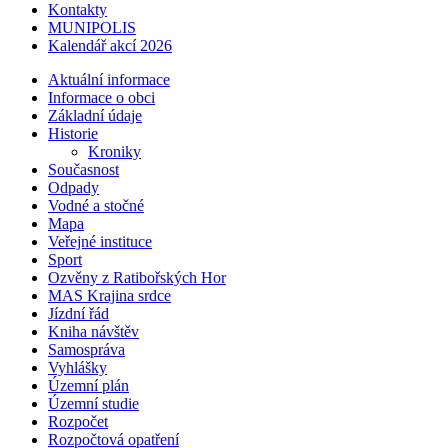
Kontakty
MUNIPOLIS
Kalendář akcí 2026
Aktuální informace
Informace o obci
Základní údaje
Historie
Kroniky
Současnost
Odpady
Vodné a stočné
Mapa
Veřejné instituce
Sport
Ozvěny z Ratibořských Hor
MAS Krajina srdce
Jízdní řád
Kniha návštěv
Samospráva
Vyhlášky
Územní plán
Územní studie
Rozpočet
Rozpočtová opatření