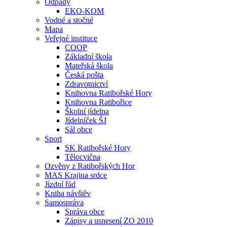
Odpady
EKO-KOM
Vodné a stočné
Mapa
Veřejné instituce
COOP
Základní škola
Mateřská škola
Česká pošta
Zdravotnictví
Knihovna Ratibořské Hory
Knihovna Ratibořice
Školní jídelna
Jídelníček ŠJ
Sál obce
Sport
SK Ratibořské Hory
Tělocvična
Ozvěny z Ratibořských Hor
MAS Krajina srdce
Jízdní řád
Kniha návštěv
Samospráva
Správa obce
Zápisy a usnesení ZO 2010