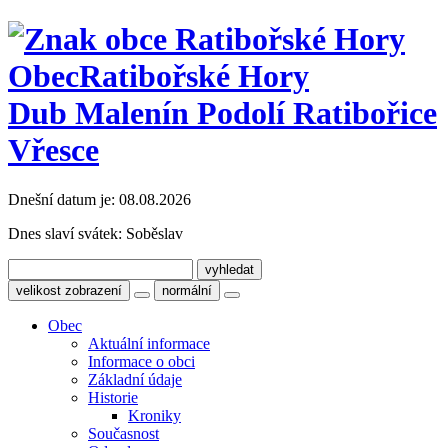
Obec
Ratibořské Hory
Dub Malenín Podolí Ratibořice
Vřesce
Dnešní datum je:
08.08.2026
Dnes slaví svátek:
Soběslav
velikost zobrazení
normální
Obec
Aktuální informace
Informace o obci
Základní údaje
Historie
Kroniky
Současnost