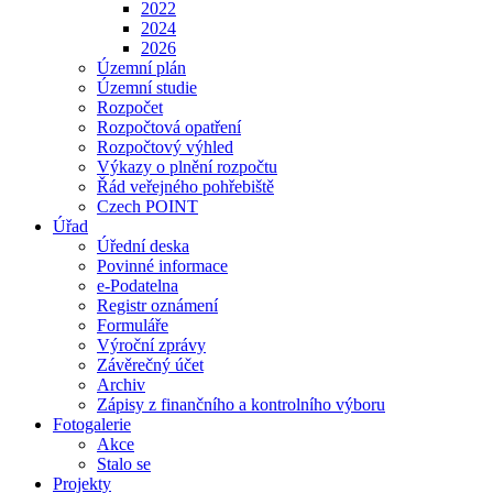
2022
2024
2026
Územní plán
Územní studie
Rozpočet
Rozpočtová opatření
Rozpočtový výhled
Výkazy o plnění rozpočtu
Řád veřejného pohřebiště
Czech POINT
Úřad
Úřední deska
Povinné informace
e-Podatelna
Registr oznámení
Formuláře
Výroční zprávy
Závěrečný účet
Archiv
Zápisy z finančního a kontrolního výboru
Fotogalerie
Akce
Stalo se
Projekty