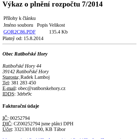
Výkaz o plnění rozpočtu 7/2014
Přílohy k článku
Jméno souboru
Popis
Velikost
GOR2C86.PDF
135.4 Kb
Platný od:
15.8.2014
Obec Ratibořské Hory
Ratibořské Hory 44
39142 Ratibořské Hory
Starosta:
Radek Lamboj
Tel:
381 283 450
E-mail:
obec@ratiborskehory.cz
IDDS:
3drbr9c
Fakturační údaje
IČ:
00252794
DIČ:
CZ00252794 jsme plátci DPH
Účet:
3321301/0100, KB Tábor