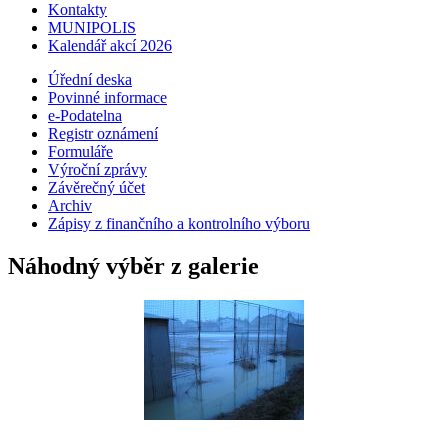
Kontakty
MUNIPOLIS
Kalendář akcí 2026
Úřední deska
Povinné informace
e-Podatelna
Registr oznámení
Formuláře
Výroční zprávy
Závěrečný účet
Archiv
Zápisy z finančního a kontrolního výboru
Náhodný výběr z galerie