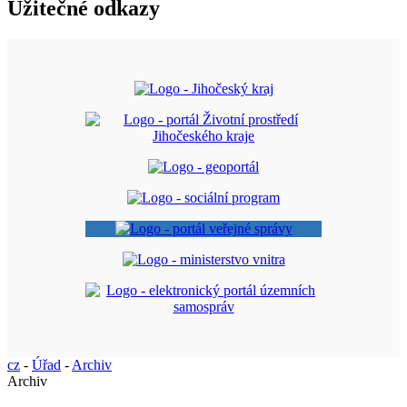
Užitečné odkazy
cz
-
Úřad
-
Archiv
Archiv